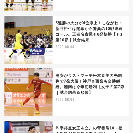
5連勝の大分が4位浮上！しながわ・
新井裕生は開幕から驚異の10戦連続
ゴール。王者名古屋も8発快勝【Ｆ1
第10節｜試合結果 …
2026.08.04
浦安がラストマッチ松本直美の先制
弾で7発大勝！神戸＆西宮も全勝継
続。湘南は今季初勝利【女子Ｆ第7節
｜試合結果＆順位】
2026.08.04
昨季得点女王＆立川の背番号10・松