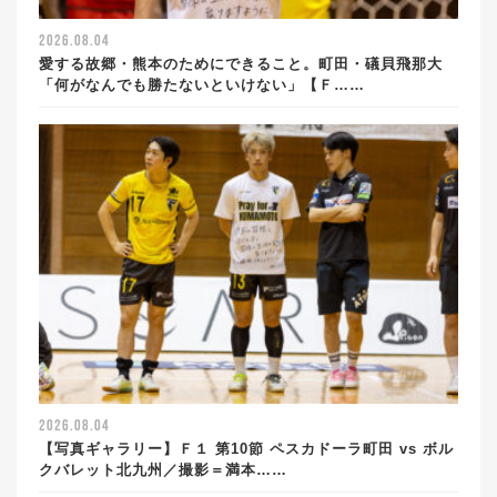
2026.08.04
愛する故郷・熊本のためにできること。町田・礒貝飛那大
「何がなんでも勝たないといけない」【Ｆ……
2026.08.04
【写真ギャラリー】Ｆ１ 第10節 ペスカドーラ町田 vs ボル
クバレット北九州／撮影＝満本……