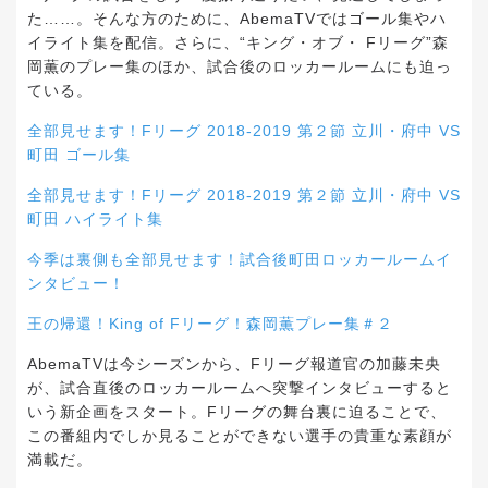
た……。そんな方のために、AbemaTVではゴール集やハ
イライト集を配信。さらに、“キング・オブ・ Fリーグ”森
岡薫のプレー集のほか、試合後のロッカールームにも迫っ
ている。
全部見せます！Fリーグ 2018-2019 第２節 立川・府中 VS
町田 ゴール集
全部見せます！Fリーグ 2018-2019 第２節 立川・府中 VS
町田 ハイライト集
今季は裏側も全部見せます！試合後町田ロッカールームイ
ンタビュー！
王の帰還！King of Fリーグ！森岡薫プレー集＃２
AbemaTVは今シーズンから、Fリーグ報道官の加藤未央
が、試合直後のロッカールームへ突撃インタビューすると
いう新企画をスタート。Fリーグの舞台裏に迫ることで、
この番組内でしか見ることができない選手の貴重な素顔が
満載だ。