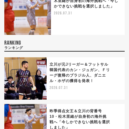
木里緒が自身初の海外挑戦へ「今し
かできない挑戦を選択しました」
2026.07.31
RANKING
ランキング
立川が元Jリーガー＆フットサル
韓国代表のカン・ジュガン、Ｆリ
ーグ復帰のブラジル人、ダニエ
1
ル・ホザの獲得を発表！
2026.07.31
昨季得点女王＆立川の背番号
10・松木里緒が自身初の海外挑
戦へ「今しかできない挑戦を選択
2
しました」