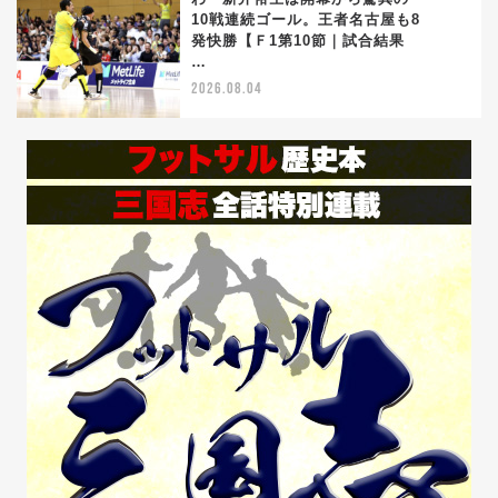
10戦連続ゴール。王者名古屋も8
5
発快勝【Ｆ1第10節｜試合結果
…
2026.08.04