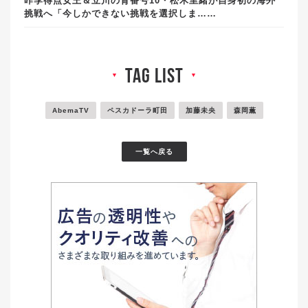
昨季得点女王＆立川の背番号10・松木里緒が自身初の海外
挑戦へ「今しかできない挑戦を選択しま……
tag list
▼
▼
AbemaTV
ペスカドーラ町田
加藤未央
森岡薫
一覧へ戻る