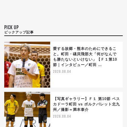
PICK UP
ピックアップ記事
愛する故郷・熊本のためにできるこ
と。町田・礒貝飛那大「何がなんで
も勝たないといけない」【Ｆ１第10
節｜インタビュー／町田 …
2026.08.04
【写真ギャラリー】Ｆ１ 第10節 ペス
カドーラ町田 vs ボルクバレット北九
州／撮影＝満本泰介
2026.08.04