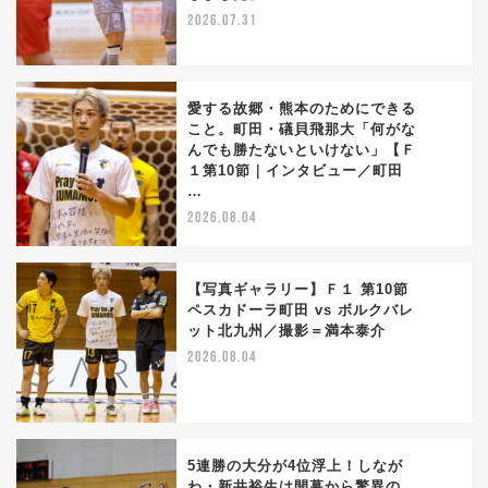
2026.07.31
愛する故郷・熊本のためにできる
こと。町田・礒貝飛那大「何がな
んでも勝たないといけない」【Ｆ
3
１第10節｜インタビュー／町田
…
2026.08.04
【写真ギャラリー】Ｆ１ 第10節
ペスカドーラ町田 vs ボルクバレ
ット北九州／撮影＝満本泰介
4
2026.08.04
5連勝の大分が4位浮上！しなが
わ・新井裕生は開幕から驚異の