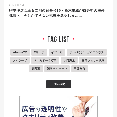
2026.07.31
昨季得点女王＆立川の背番号10・松木里緒が自身初の海外
挑戦へ「今しかできない挑戦を選択しま……
tag list
▼
▼
AbemaTV
Fリーグ
イゴール
クレパウジ・ヴィニシウス
フィウーザ
ペスカドーラ町田
小門勇太
林田フェリペ良孝
森岡薫
湘南ベルマーレ
甲斐修侍
一覧へ戻る