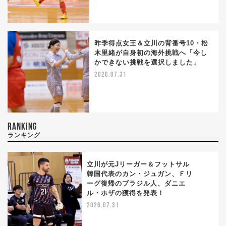
昨季得点女王＆立川の背番号10・松
木里緒が自身初の海外挑戦へ「今し
かできない挑戦を選択しました」
2026.07.31
RANKING
ランキング
立川が元Jリーガー＆フットサル
韓国代表のカン・ジュガン、Ｆリ
ーグ復帰のブラジル人、ダニエ
1
ル・ホザの獲得を発表！
2026.07.31