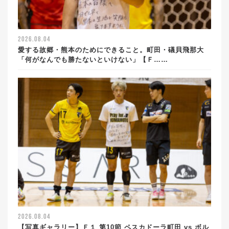
2026.08.04
愛する故郷・熊本のためにできること。町田・礒貝飛那大
「何がなんでも勝たないといけない」【Ｆ……
2026.08.04
【写真ギャラリー】Ｆ１ 第10節 ペスカドーラ町田 vs ボル