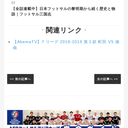
AD
【全話連載中】日本フットサルの黎明期から続く歴史と物
語｜フットサル三国志
関連リンク
▼
▼
【AbemaTV】Ｆリーグ 2018-2019 第３節 町田 VS 湘
南
<< 前の記事へ
次の記事へ >>