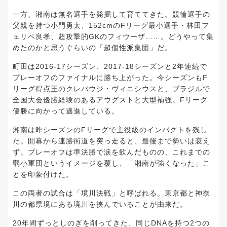
一方、湘南は無名選手を発掘して育ててきた。競輪選手の
父親を持つ小門勇太、152cmのFリーグ最小選手・林田フ
ェリペ良孝、超攻撃的GKのフィウーザ……。どうやって集
めたのかと思うぐらいの「超個性派集団」だ。
町田は2016-17シーズン、2017-18シーズンと2年連続で
プレーオフのファイナルに勝ち上がった。今シーズンもF
リーグ得点王のクレパウジ・ヴィニシウスと、ブラジルで
全国大会優勝経験のあるアウグストと大型補強。Fリーグ
優勝に向かって邁進している。
湘南は昨シーズンのFリーグで主役級のインパクトを残し
た。開幕から連勝街道を突っ走ると、最後まで勢いは衰え
ず。プレーオフは準決勝で涙を飲んだものの、これまでの
弱小軍団というイメージを覆し、「湘南が強くなった」こ
とを印象付けた。
この両者の試合は「境川決戦」と呼ばれる。東京都と神奈
川の都県境にある境川を挟んでいることが由来だ。
20年間ずっとしのぎを削ってきた、同じDNAを持つ2つの