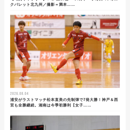
クバレット北九州／撮影＝満本……
2026.08.04
浦安がラストマッチ松本直美の先制弾で7発大勝！神戸＆西
宮も全勝継続。湘南は今季初勝利【女子……