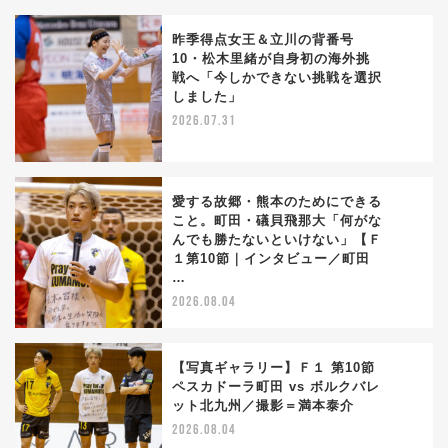
昨季得点女王＆立川の背番号
10・松木里緒が自身初の海外挑
戦へ「今しかできない挑戦を選択
2
しました」
2026.07.31
愛する故郷・熊本のためにできる
こと。町田・礒貝飛那大「何がな
んでも勝たないといけない」【Ｆ
3
１第10節｜インタビュー／町田
…
2026.08.04
【写真ギャラリー】Ｆ１ 第10節
ペスカドーラ町田 vs ボルクバレ
ット北九州／撮影＝満本泰介
4
2026.08.04