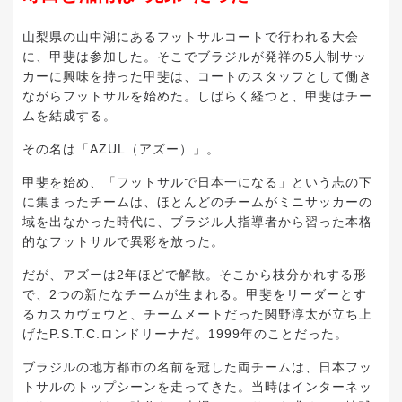
山梨県の山中湖にあるフットサルコートで行われる大会
に、甲斐は参加した。そこでブラジルが発祥の5人制サッ
カーに興味を持った甲斐は、コートのスタッフとして働き
ながらフットサルを始めた。しばらく経つと、甲斐はチー
ムを結成する。
その名は「AZUL（アズー）」。
甲斐を始め、「フットサルで日本一になる」という志の下
に集まったチームは、ほとんどのチームがミニサッカーの
域を出なかった時代に、ブラジル人指導者から習った本格
的なフットサルで異彩を放った。
だが、アズーは2年ほどで解散。そこから枝分かれする形
で、2つの新たなチームが生まれる。甲斐をリーダーとす
るカスカヴェウと、チームメートだった関野淳太が立ち上
げたP.S.T.C.ロンドリーナだ。1999年のことだった。
ブラジルの地方都市の名前を冠した両チームは、日本フッ
トサルのトップシーンを走ってきた。当時はインターネッ