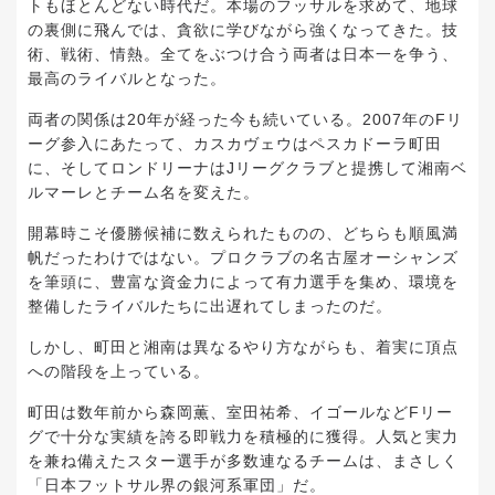
トもほとんどない時代だ。本場のフッサルを求めて、地球
の裏側に飛んでは、貪欲に学びながら強くなってきた。技
術、戦術、情熱。全てをぶつけ合う両者は日本一を争う、
最高のライバルとなった。
両者の関係は20年が経った今も続いている。2007年のFリ
ーグ参入にあたって、カスカヴェウはペスカドーラ町田
に、そしてロンドリーナはJリーグクラブと提携して湘南ベ
ルマーレとチーム名を変えた。
開幕時こそ優勝候補に数えられたものの、どちらも順風満
帆だったわけではない。プロクラブの名古屋オーシャンズ
を筆頭に、豊富な資金力によって有力選手を集め、環境を
整備したライバルたちに出遅れてしまったのだ。
しかし、町田と湘南は異なるやり方ながらも、着実に頂点
への階段を上っている。
町田は数年前から森岡薫、室田祐希、イゴールなどFリー
グで十分な実績を誇る即戦力を積極的に獲得。人気と実力
を兼ね備えたスター選手が多数連なるチームは、まさしく
「日本フットサル界の銀河系軍団」だ。