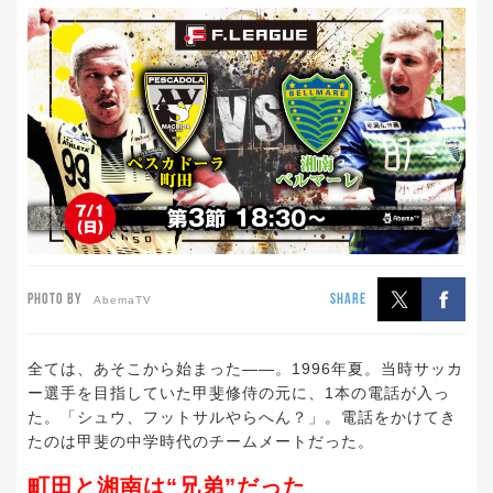
PHOTO BY
SHARE
AbemaTV
全ては、あそこから始まった——。1996年夏。当時サッカ
ー選手を目指していた甲斐修侍の元に、1本の電話が入っ
た。「シュウ、フットサルやらへん？」。電話をかけてき
たのは甲斐の中学時代のチームメートだった。
町田と湘南は“兄弟”だった