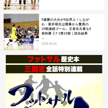
5連勝の大分が4位浮上！しなが
わ・新井裕生は開幕から驚異の
10戦連続ゴール。王者名古屋も8
5
発快勝【Ｆ1第10節｜試合結果
…
2026.08.04