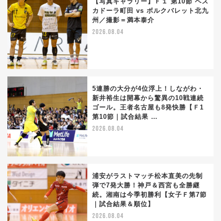
【写真ギャラリー】Ｆ１ 第10節 ペス
カドーラ町田 vs ボルクバレット北九
州／撮影＝満本泰介
2026.08.04
5連勝の大分が4位浮上！しながわ・
新井裕生は開幕から驚異の10戦連続
ゴール。王者名古屋も8発快勝【Ｆ1
第10節｜試合結果 …
2026.08.04
浦安がラストマッチ松本直美の先制
弾で7発大勝！神戸＆西宮も全勝継
続。湘南は今季初勝利【女子Ｆ第7節
｜試合結果＆順位】
2026.08.04