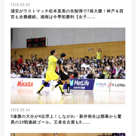
2026.08.04
浦安がラストマッチ松本直美の先制弾で7発大勝！神戸＆西
宮も全勝継続。湘南は今季初勝利【女子……
2026.08.04
5連勝の大分が4位浮上！しながわ・新井裕生は開幕から驚
異の10戦連続ゴール。王者名古屋も8……