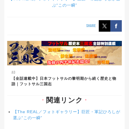
ぶ“この一瞬”
SHARE
AD
【全話連載中】日本フットサルの黎明期から続く歴史と物
語｜フットサル三国志
関連リンク
▼
▼
【The REAL／フォトギャラリー】巨匠・軍記ひろしが
選ぶ“この一瞬”