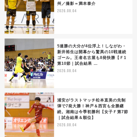
州／撮影＝満本泰介
2026.08.04
5連勝の大分が4位浮上！しながわ・
新井裕生は開幕から驚異の10戦連続
ゴール。王者名古屋も8発快勝【Ｆ1
第10節｜試合結果 …
2026.08.04
浦安がラストマッチ松本直美の先制
弾で7発大勝！神戸＆西宮も全勝継
続。湘南は今季初勝利【女子Ｆ第7節
｜試合結果＆順位】
2026.08.04