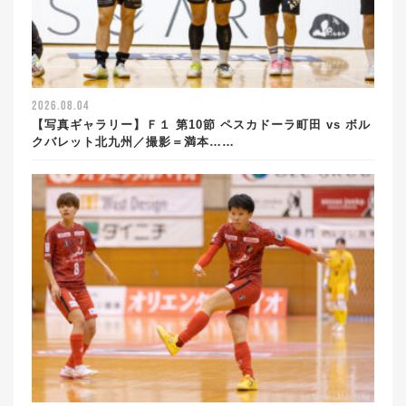
2026.08.04
【写真ギャラリー】Ｆ１ 第10節 ペスカドーラ町田 vs ボル
クバレット北九州／撮影＝満本……