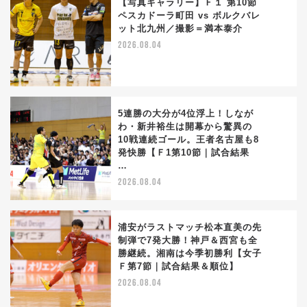
【写真ギャラリー】Ｆ１ 第10節
ペスカドーラ町田 vs ボルクバレ
ット北九州／撮影＝満本泰介
3
2026.08.04
5連勝の大分が4位浮上！しなが
わ・新井裕生は開幕から驚異の
10戦連続ゴール。王者名古屋も8
4
発快勝【Ｆ1第10節｜試合結果
…
2026.08.04
浦安がラストマッチ松本直美の先
制弾で7発大勝！神戸＆西宮も全
勝継続。湘南は今季初勝利【女子
5
Ｆ第7節｜試合結果＆順位】
2026.08.04