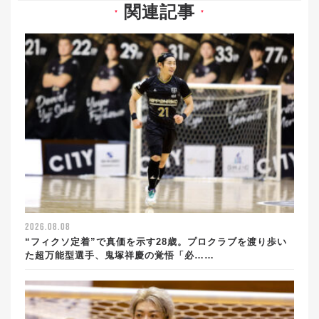
関連記事
▼
▼
2026.08.08
“フィクソ定着”で真価を示す28歳。プロクラブを渡り歩い
た超万能型選手、鬼塚祥慶の覚悟「必……