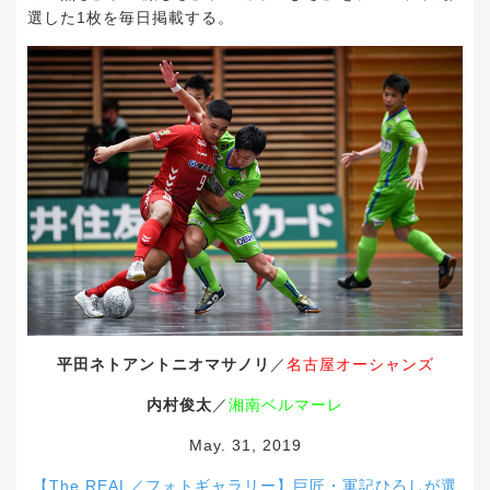
選した1枚を毎日掲載する。
平田ネトアントニオマサノリ
／
名古屋オーシャンズ
内村俊太
／
湘南ベルマーレ
May. 31, 2019
【The REAL／フォトギャラリー】巨匠・軍記ひろしが選