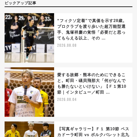
ピックアップ記事
“フィクソ定着”で真価を示す28歳。
プロクラブを渡り歩いた超万能型選
手、鬼塚祥慶の覚悟「必要だと思っ
てもらえる以上、その …
2026.08.08
愛する故郷・熊本のためにできるこ
と。町田・礒貝飛那大「何がなんで
も勝たないといけない」【Ｆ１第10
節｜インタビュー／町田 …
2026.08.04
【写真ギャラリー】Ｆ１ 第10節 ペス
カドーラ町田 vs ボルクバレット北九