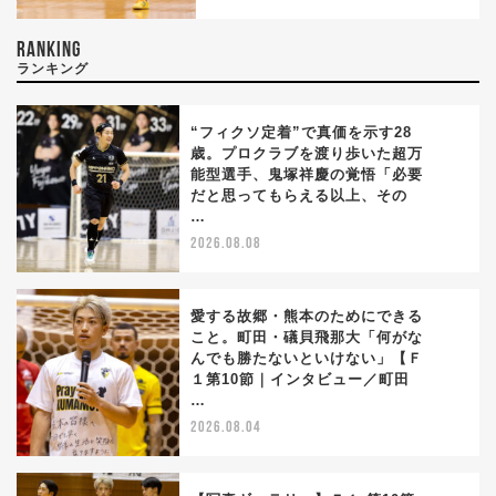
RANKING
ランキング
“フィクソ定着”で真価を示す28
歳。プロクラブを渡り歩いた超万
能型選手、鬼塚祥慶の覚悟「必要
1
だと思ってもらえる以上、その
…
2026.08.08
愛する故郷・熊本のためにできる
こと。町田・礒貝飛那大「何がな
んでも勝たないといけない」【Ｆ
2
１第10節｜インタビュー／町田
…
2026.08.04