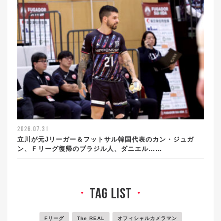
2026.07.31
立川が元Jリーガー＆フットサル韓国代表のカン・ジュガ
ン、Ｆリーグ復帰のブラジル人、ダニエル……
tag list
▼
▼
Fリーグ
The REAL
オフィシャルカメラマン