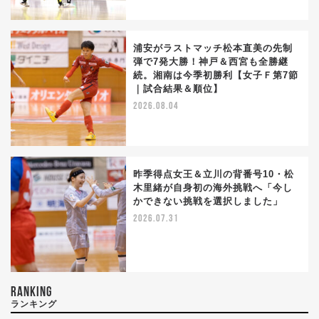
浦安がラストマッチ松本直美の先制
弾で7発大勝！神戸＆西宮も全勝継
続。湘南は今季初勝利【女子Ｆ第7節
｜試合結果＆順位】
2026.08.04
昨季得点女王＆立川の背番号10・松
木里緒が自身初の海外挑戦へ「今し
かできない挑戦を選択しました」
2026.07.31
RANKING
ランキング