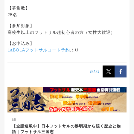
【募集数】
25名
【参加対象】
高校生以上のフットサル超初心者の方（女性大歓迎）
【お申込み】
LaBOLAフットサルコート予約
より
SHARE
AD
【全話連載中】日本フットサルの黎明期から続く歴史と物
語｜フットサル三国志