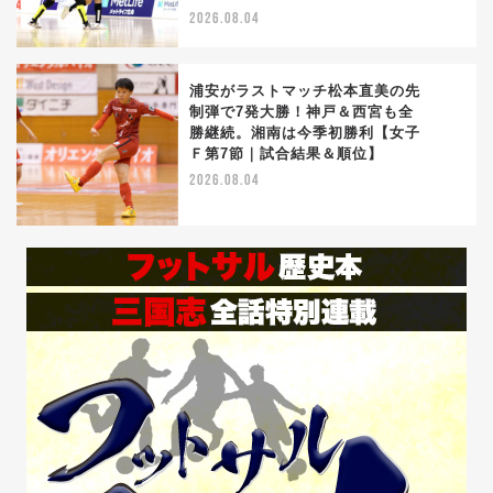
2026.08.04
浦安がラストマッチ松本直美の先
制弾で7発大勝！神戸＆西宮も全
勝継続。湘南は今季初勝利【女子
4
Ｆ第7節｜試合結果＆順位】
2026.08.04