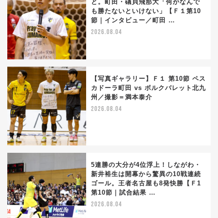
と。町田・礒貝飛那大「何がなんで
も勝たないといけない」【Ｆ１第10
節｜インタビュー／町田 …
2026.08.04
【写真ギャラリー】Ｆ１ 第10節 ペス
カドーラ町田 vs ボルクバレット北九
州／撮影＝満本泰介
2026.08.04
5連勝の大分が4位浮上！しながわ・
新井裕生は開幕から驚異の10戦連続
ゴール。王者名古屋も8発快勝【Ｆ1
第10節｜試合結果 …
2026.08.04