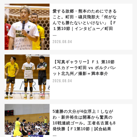
愛する故郷・熊本のためにできる
こと。町田・礒貝飛那大「何がな
んでも勝たないといけない」【Ｆ
1
１第10節｜インタビュー／町田
…
2026.08.04
【写真ギャラリー】Ｆ１ 第10節
ペスカドーラ町田 vs ボルクバレ
ット北九州／撮影＝満本泰介
2
2026.08.04
5連勝の大分が4位浮上！しなが
わ・新井裕生は開幕から驚異の
10戦連続ゴール。王者名古屋も8
3
発快勝【Ｆ1第10節｜試合結果
…