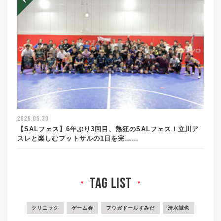
2025.05.30
【SALフェス】6年ぶり3回目、熱狂のSALフェス！立川ア
スレと楽しむフットサルの1日を完……
tag list
▼
▼
クリニック
ゲーム会
フウガドールすみだ
清水誠也