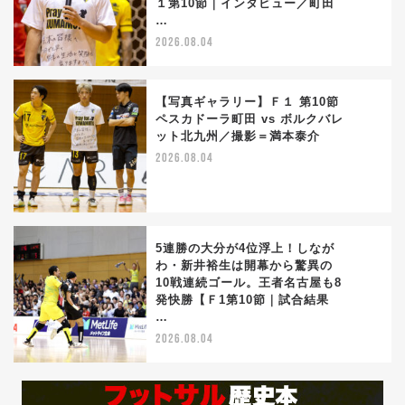
１第10節｜インタビュー／町田
…
2026.08.04
【写真ギャラリー】Ｆ１ 第10節
ペスカドーラ町田 vs ボルクバレ
ット北九州／撮影＝満本泰介
4
2026.08.04
5連勝の大分が4位浮上！しなが
わ・新井裕生は開幕から驚異の
10戦連続ゴール。王者名古屋も8
5
発快勝【Ｆ1第10節｜試合結果
…
2026.08.04