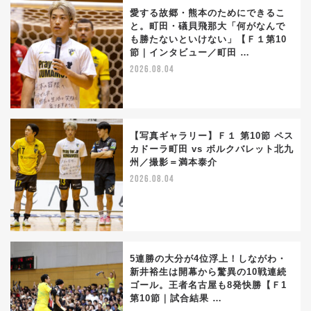
愛する故郷・熊本のためにできるこ
と。町田・礒貝飛那大「何がなんで
も勝たないといけない」【Ｆ１第10
節｜インタビュー／町田 …
2026.08.04
【写真ギャラリー】Ｆ１ 第10節 ペス
カドーラ町田 vs ボルクバレット北九
州／撮影＝満本泰介
2026.08.04
5連勝の大分が4位浮上！しながわ・
新井裕生は開幕から驚異の10戦連続
ゴール。王者名古屋も8発快勝【Ｆ1
第10節｜試合結果 …