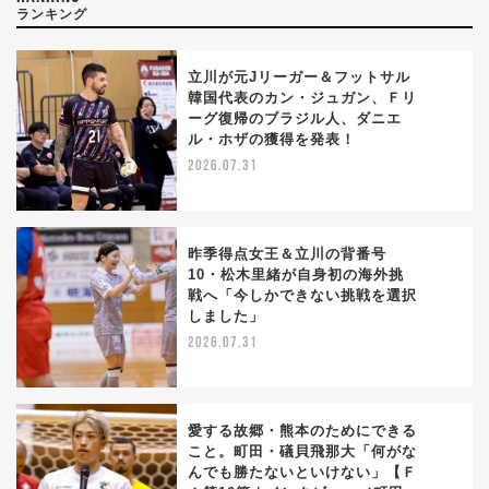
ランキング
立川が元Jリーガー＆フットサル
韓国代表のカン・ジュガン、Ｆリ
ーグ復帰のブラジル人、ダニエ
1
ル・ホザの獲得を発表！
2026.07.31
昨季得点女王＆立川の背番号
10・松木里緒が自身初の海外挑
戦へ「今しかできない挑戦を選択
2
しました」
2026.07.31
愛する故郷・熊本のためにできる
こと。町田・礒貝飛那大「何がな
んでも勝たないといけない」【Ｆ
3