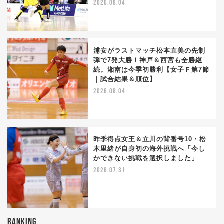
2026.08.04
浦安がラストマッチ松本直美の先制
弾で7発大勝！神戸＆西宮も全勝継
続。湘南は今季初勝利【女子Ｆ第7節
｜試合結果＆順位】
2026.08.04
昨季得点女王＆立川の背番号10・松
木里緒が自身初の海外挑戦へ「今し
かできない挑戦を選択しました」
2026.07.31
RANKING