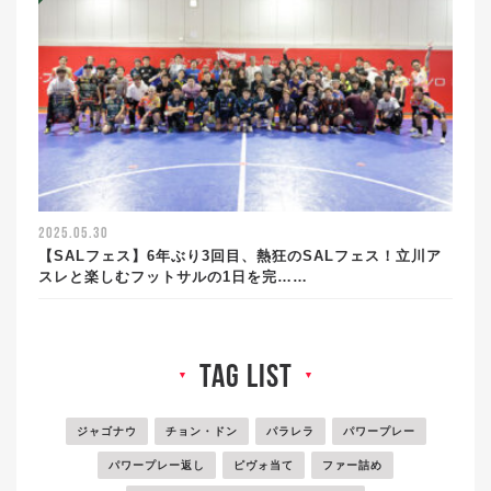
2025.05.30
【SALフェス】6年ぶり3回目、熱狂のSALフェス！立川ア
スレと楽しむフットサルの1日を完……
tag list
▼
▼
ジャゴナウ
チョン・ドン
パラレラ
パワープレー
パワープレー返し
ピヴォ当て
ファー詰め