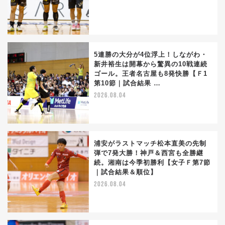
5連勝の大分が4位浮上！しながわ・
新井裕生は開幕から驚異の10戦連続
ゴール。王者名古屋も8発快勝【Ｆ1
第10節｜試合結果 …
2026.08.04
浦安がラストマッチ松本直美の先制
弾で7発大勝！神戸＆西宮も全勝継
続。湘南は今季初勝利【女子Ｆ第7節
｜試合結果＆順位】
2026.08.04