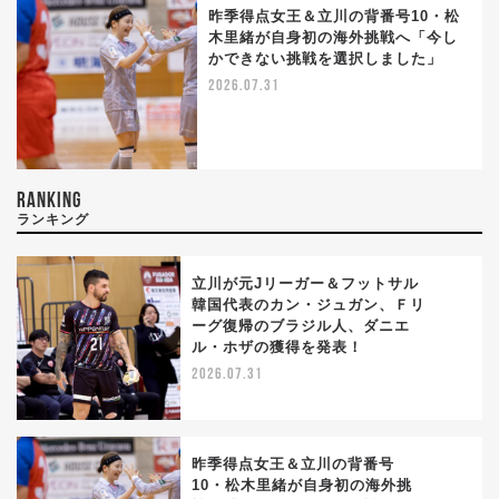
昨季得点女王＆立川の背番号10・松
木里緒が自身初の海外挑戦へ「今し
かできない挑戦を選択しました」
2026.07.31
RANKING
ランキング
立川が元Jリーガー＆フットサル
韓国代表のカン・ジュガン、Ｆリ
ーグ復帰のブラジル人、ダニエ
1
ル・ホザの獲得を発表！
2026.07.31
昨季得点女王＆立川の背番号
10・松木里緒が自身初の海外挑