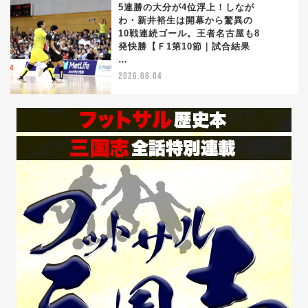
5連勝の大分が4位浮上！しなが
わ・新井裕生は開幕から驚異の
10戦連続ゴール。王者名古屋も8
5
発快勝【Ｆ1第10節｜試合結果
…
2026.08.04