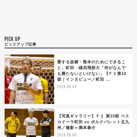
PICK UP
ピックアップ記事
愛する故郷・熊本のためにできるこ
と。町田・礒貝飛那大「何がなんで
も勝たないといけない」【Ｆ１第10
節｜インタビュー／町田 …
2026.08.04
【写真ギャラリー】Ｆ１ 第10節 ペス
カドーラ町田 vs ボルクバレット北九
州／撮影＝満本泰介
2026.08.04