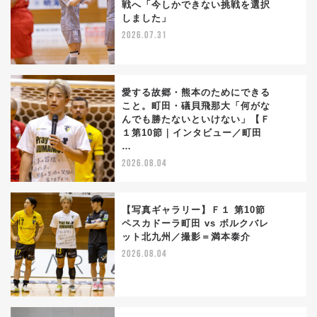
戦へ「今しかできない挑戦を選択
2
しました」
2026.07.31
愛する故郷・熊本のためにできる
こと。町田・礒貝飛那大「何がな
んでも勝たないといけない」【Ｆ
3
１第10節｜インタビュー／町田
…
2026.08.04
【写真ギャラリー】Ｆ１ 第10節
ペスカドーラ町田 vs ボルクバレ
ット北九州／撮影＝満本泰介
4
2026.08.04