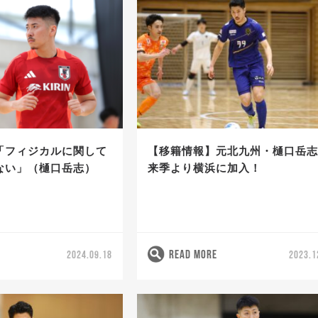
「フィジカルに関して
【移籍情報】元北九州・樋口岳
ない」（樋口岳志）
来季より横浜に加入！
READ MORE
2024.09.18
2023.1