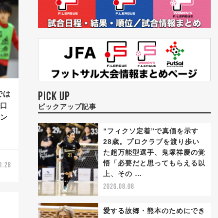
では
PICK UP
樋口
ピックアップ記事
ョン
“フィクソ定着”で真価を示す
28歳。プロクラブを渡り歩い
た超万能型選手、鬼塚祥慶の覚
悟「必要だと思ってもらえる以
1.28
上、その …
2026.08.08
愛する故郷・熊本のためにでき