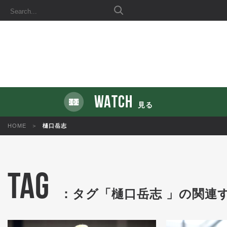
WATCH
見る
HOME
樋口岳志
TAG
：タグ「樋口岳志 」の関連