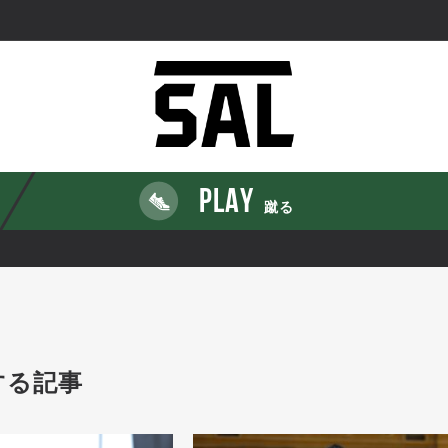
PLAY
蹴る
する記事