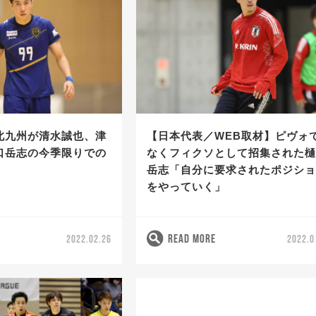
北九州が清水誠也、津
【日本代表／WEB取材】ピヴォ
口岳志の今季限りでの
なくフィクソとして招集された
岳志「自分に要求されたポジシ
をやっていく」
READ MORE
2022.02.26
2022.0