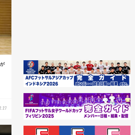
志が
2.27