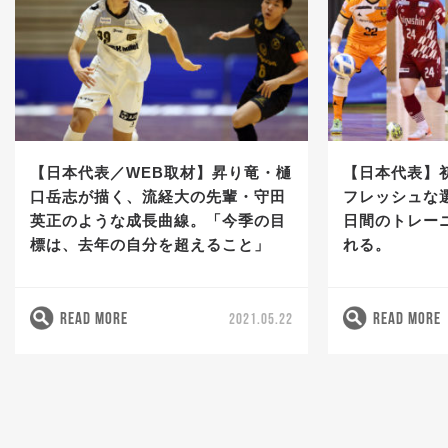
【日本代表／WEB取材】昇り竜・樋
【日本代表】
口岳志が描く、流経大の先輩・守田
フレッシュな
英正のような成長曲線。「今季の目
日間のトレー
標は、去年の自分を超えること」
れる。
READ MORE
READ MORE
2021.05.22