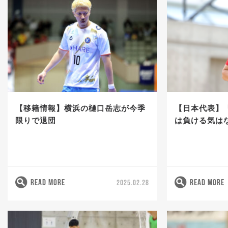
【移籍情報】横浜の樋口岳志が今季
【日本代表】
限りで退団
は負ける気は
READ MORE
READ MORE
2025.02.28