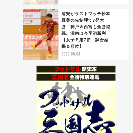
浦安がラストマッチ松本
直美の先制弾で7発大
勝！神戸＆西宮も全勝継
続。湘南は今季初勝利
5
【女子Ｆ第7節｜試合結
果＆順位】
2026.08.04