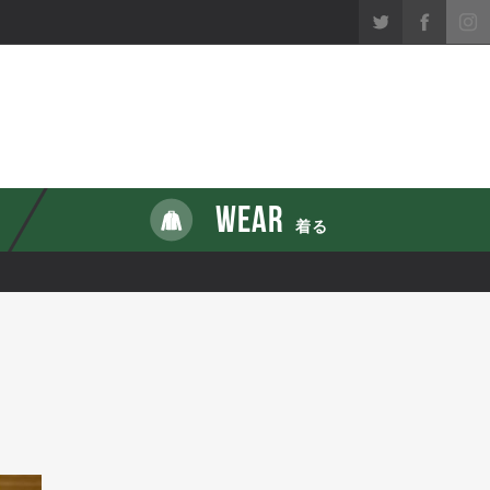
WEAR
着る