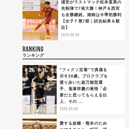
浦安がラストマッチ松本直美の
先制弾で7発大勝！神戸＆西宮
も全勝継続。湘南は今季初勝利
【女子Ｆ第7節｜試合結果＆順
位】
2026.08.04
RANKING
ランキング
“フィクソ定着”で真価を
示す28歳。プロクラブを
渡り歩いた超万能型選
手、鬼塚祥慶の覚悟「必
1
要だと思ってもらえる以
上、その …
2026.08.08
愛する故郷・熊本のため