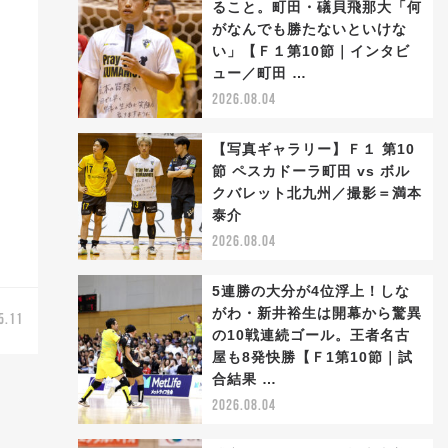
ること。町田・礒貝飛那大「何
がなんでも勝たないといけな
い」【Ｆ１第10節｜インタビ
ュー／町田 …
2026.08.04
【写真ギャラリー】Ｆ１ 第10
節 ペスカドーラ町田 vs ボル
クバレット北九州／撮影＝満本
泰介
2026.08.04
5連勝の大分が4位浮上！しな
がわ・新井裕生は開幕から驚異
5.11
の10戦連続ゴール。王者名古
屋も8発快勝【Ｆ1第10節｜試
合結果 …
2026.08.04