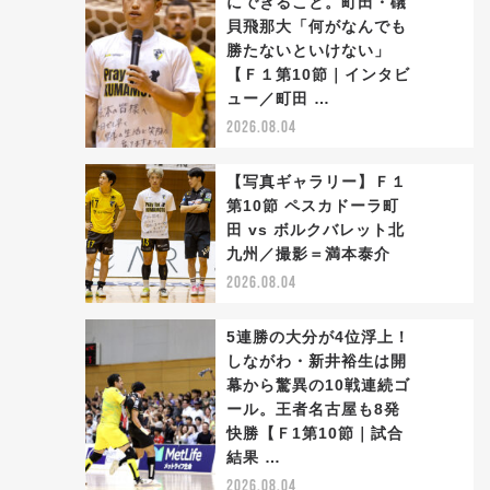
にできること。町田・礒
貝飛那大「何がなんでも
勝たないといけない」
2
【Ｆ１第10節｜インタビ
ュー／町田 …
2026.08.04
【写真ギャラリー】Ｆ１
第10節 ペスカドーラ町
田 vs ボルクバレット北
3
九州／撮影＝満本泰介
2026.08.04
5連勝の大分が4位浮上！
しながわ・新井裕生は開
幕から驚異の10戦連続ゴ
ール。王者名古屋も8発
4
快勝【Ｆ1第10節｜試合
結果 …
2026.08.04