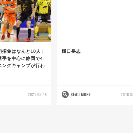
初招集はなんと10人！
樋口岳志
選手を中心に静岡で4
ニングキャンプが行わ
READ MORE
2021.05.18
2018.0