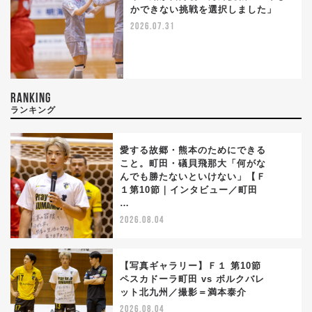
かできない挑戦を選択しました」
2026.07.31
RANKING
ランキング
愛する故郷・熊本のためにできる
こと。町田・礒貝飛那大「何がな
んでも勝たないといけない」【Ｆ
1
１第10節｜インタビュー／町田
…
2026.08.04
【写真ギャラリー】Ｆ１ 第10節
ペスカドーラ町田 vs ボルクバレ
ット北九州／撮影＝満本泰介
2
2026.08.04