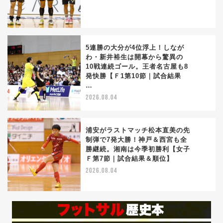
5連勝の大分が4位浮上！しなが
わ・新井裕生は開幕から驚異の
10戦連続ゴール。王者名古屋も8
3
発快勝【Ｆ1第10節｜試合結果
…
2026.08.04
浦安がラストマッチ松本直美の先
制弾で7発大勝！神戸＆西宮も全
勝継続。湘南は今季初勝利【女子
4
Ｆ第7節｜試合結果＆順位】
2026.08.04