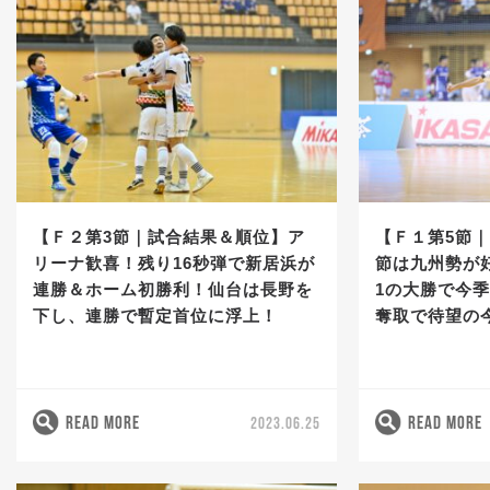
【Ｆ２第3節｜試合結果＆順位】ア
【Ｆ１第5節
リーナ歓喜！残り16秒弾で新居浜が
節は九州勢が
連勝＆ホーム初勝利！仙台は長野を
1の大勝で今季
下し、連勝で暫定首位に浮上！
奪取で待望の
READ MORE
READ MORE
2023.06.25