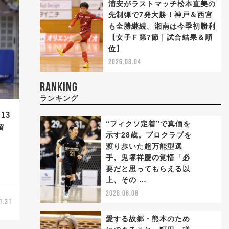
浦安がラストマッチ松本直美の
先制弾で7発大勝！神戸＆西宮
も全勝継続。湘南は今季初勝利
【女子Ｆ第7節｜試合結果＆順
位】
2026.08.04
RANKING
ランキング
13
“フィクソ定着”で真価を
留
示す28歳。プロクラブを
渡り歩いた超万能型選
手、鬼塚祥慶の覚悟「必
1
要だと思ってもらえる以
上、その …
2026.08.08
1.31
愛する故郷・熊本のため