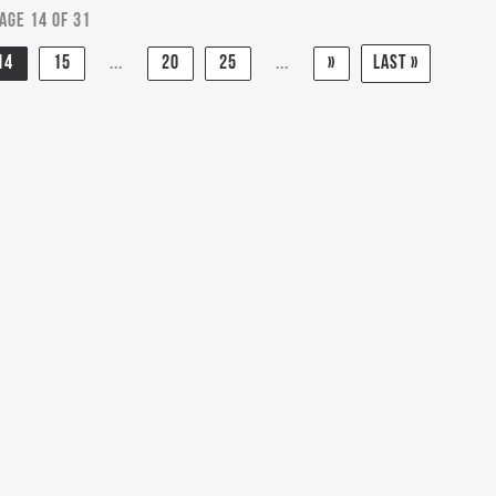
age 14 of 31
14
15
...
20
25
...
»
Last »