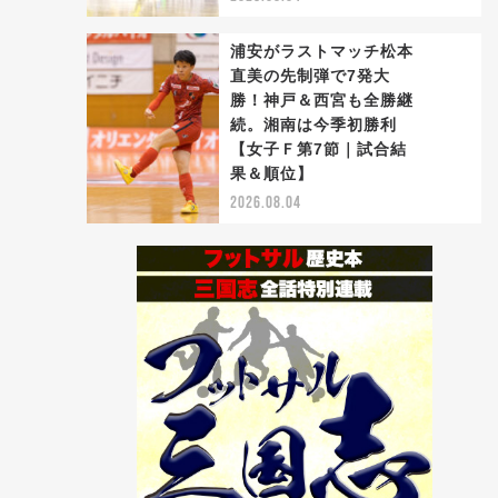
浦安がラストマッチ松本
直美の先制弾で7発大
勝！神戸＆西宮も全勝継
続。湘南は今季初勝利
5
【女子Ｆ第7節｜試合結
果＆順位】
2026.08.04