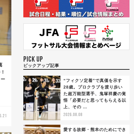
PICK UP
葛
ピックアップ記事
勝！
リー
“フィクソ定着”で真価を示す
28歳。プロクラブを渡り歩い
た超万能型選手、鬼塚祥慶の覚
悟「必要だと思ってもらえる以
上、その …
2026.08.08
6.21
愛する故郷・熊本のためにでき