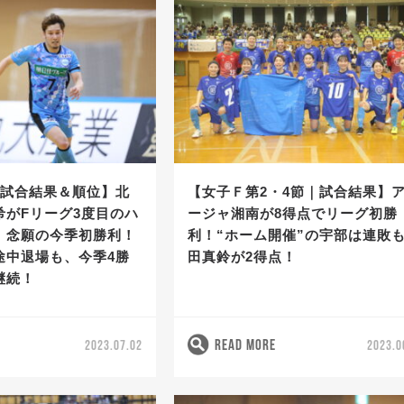
｜試合結果＆順位】北
【女子Ｆ第2・4節｜試合結果】
希がFリーグ3度目のハ
ージャ湘南が8得点でリーグ初勝
！念願の今季初勝利！
利！“ホーム開催”の宇部は連敗
途中退場も、今季4勝
田真鈴が2得点！
継続！
READ MORE
2023.07.02
2023.0