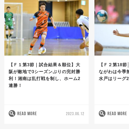
【Ｆ１第3節｜試合結果＆順位】大
【Ｆ２第18節
阪が敵地で3シーズンぶりの完封勝
ながわは今季
利！湘南は乱打戦を制し、ホーム2
水戸はリーグ
連勝！
READ MORE
READ MORE
2023.06.12