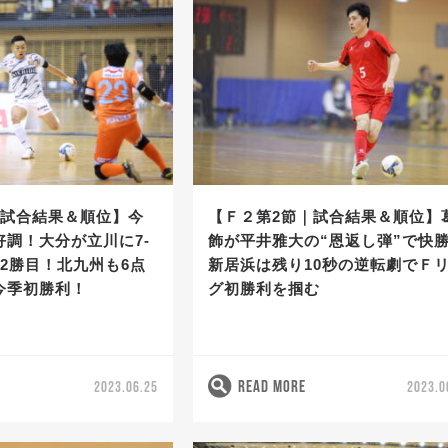
｜試合結果＆順位】今
【Ｆ２第2節｜試合結果＆順位】
好調！大分が立川に7-
飾が平井雅大の“恩返し弾”で快
2勝目！北九州も6点
新居浜は残り10秒の逆転劇でＦ
今季初勝利！
グ初勝利を掴む
READ MORE
2023.06.25
2023.0