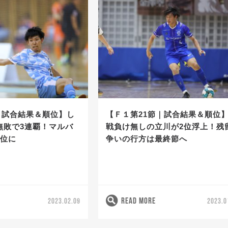
│試合結果＆順位】し
【Ｆ１第21節｜試合結果＆順位】
無敗で3連覇！マルバ
戦負け無しの立川が2位浮上！残
2位に
争いの行方は最終節へ
READ MORE
2023.02.09
2023.0