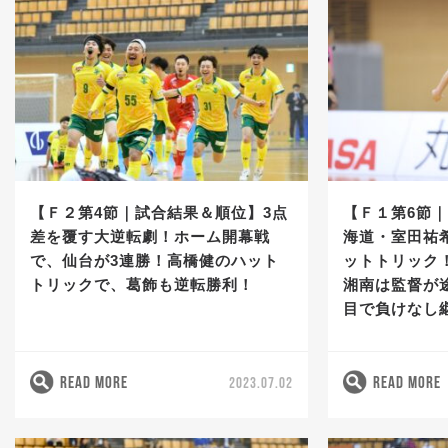
【Ｆ２第4節｜試合結果＆順位】3点
【Ｆ１第6節
差を覆す大逆転劇！ホーム開幕戦
海道・室田祐
で、仙台が3連勝！高橋健のハット
ットトリック
トリックで、葛飾も逆転勝利！
湘南は監督が
目で負けなし
READ MORE
READ MORE
2023.07.02