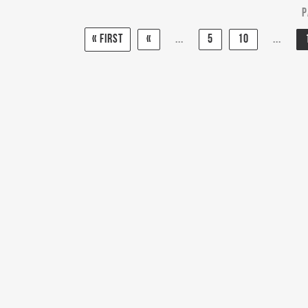
P
« First
«
...
5
10
...