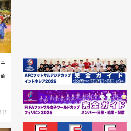
アニ
も前
6.25