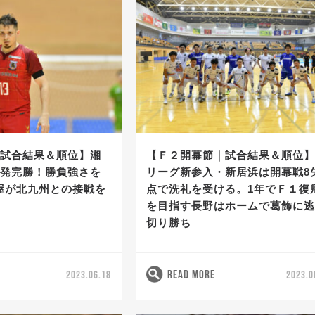
｜試合結果＆順位】湘
【Ｆ２開幕節｜試合結果＆順位
4発完勝！勝負強さを
リーグ新参入・新居浜は開幕戦8
屋が北九州との接戦を
点で洗礼を受ける。1年でＦ１復
を目指す長野はホームで葛飾に
切り勝ち
READ MORE
2023.06.18
2023.0