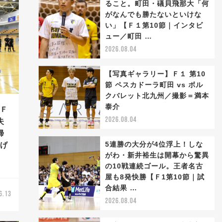
ること。町田・礒貝飛那大「何
がなんでも勝たないといけな
い」【Ｆ１第10節｜インタビ
ュー／町田 …
2026.08.04
【写真ギャラリー】Ｆ１ 第10
節 ペスカドーラ町田 vs ボル
クバレット北九州／撮影＝満本
泰介
】Ｆ
2026.08.04
失
帰
5連勝の大分が4位浮上！しな
逃げ
がわ・新井裕生は開幕から驚異
の10戦連続ゴール。王者名古
屋も8発快勝【Ｆ1第10節｜試
合結果 …
6.13
2026.08.04