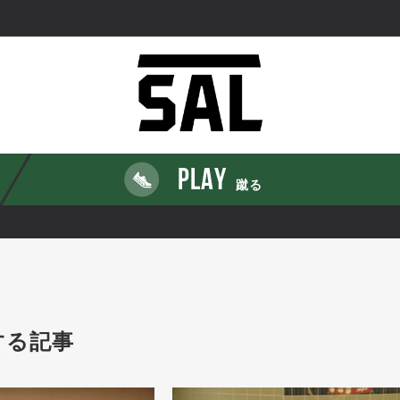
PLAY
蹴る
する記事