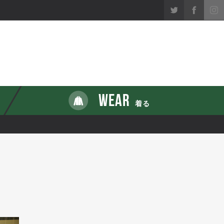
WEAR
着る