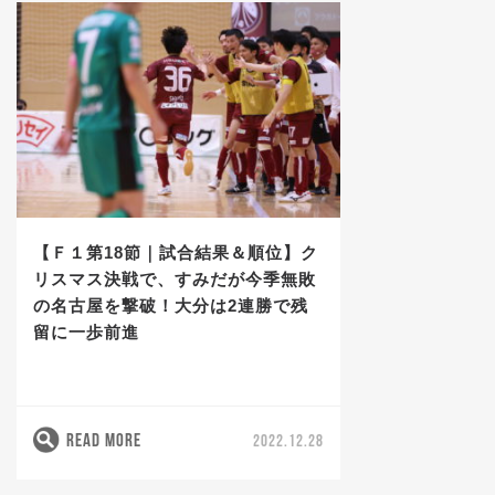
【Ｆ１第18節｜試合結果＆順位】ク
リスマス決戦で、すみだが今季無敗
の名古屋を撃破！大分は2連勝で残
留に一歩前進
READ MORE
2022.12.28