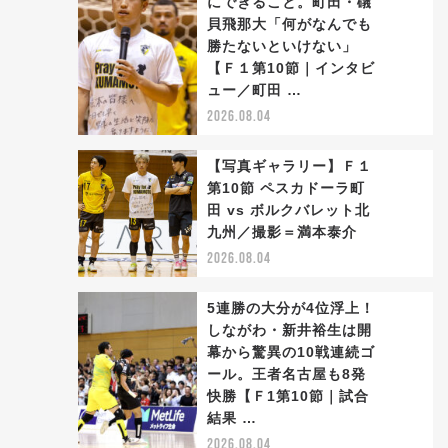
にできること。町田・礒
貝飛那大「何がなんでも
勝たないといけない」
2
【Ｆ１第10節｜インタビ
ュー／町田 …
2026.08.04
【写真ギャラリー】Ｆ１
第10節 ペスカドーラ町
田 vs ボルクバレット北
3
九州／撮影＝満本泰介
2026.08.04
5連勝の大分が4位浮上！
しながわ・新井裕生は開
幕から驚異の10戦連続ゴ
ール。王者名古屋も8発
4
快勝【Ｆ1第10節｜試合
結果 …
2026.08.04