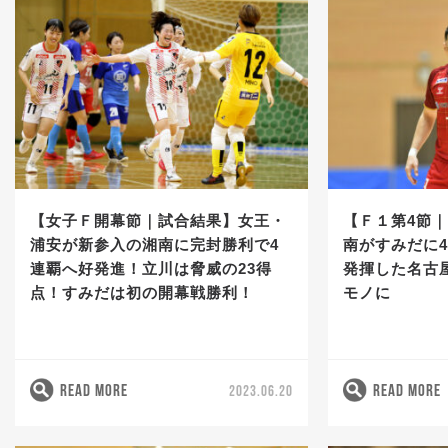
【女子Ｆ開幕節｜試合結果】女王・
【Ｆ１第4節
浦安が新参入の湘南に完封勝利で4
南がすみだに
連覇へ好発進！立川は脅威の23得
発揮した名古
点！すみだは初の開幕戦勝利！
モノに
READ MORE
READ MORE
2023.06.20