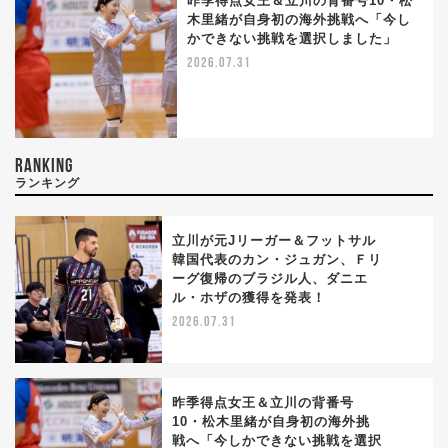
昨季得点女王＆立川の背番号10・松
木里緒が自身初の海外挑戦へ「今し
かできない挑戦を選択しました」
2026.07.31
RANKING
ランキング
立川が元Jリーガー＆フットサル
韓国代表のカン・ジュガン、Ｆリ
ーグ復帰のブラジル人、ダニエ
1
ル・ホザの獲得を発表！
2026.07.31
昨季得点女王＆立川の背番号
10・松木里緒が自身初の海外挑
戦へ「今しかできない挑戦を選択