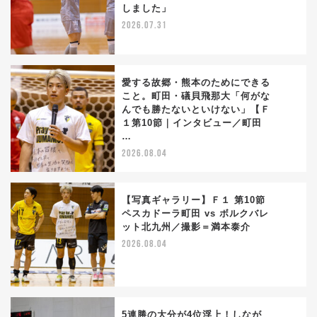
2
しました」
2026.07.31
愛する故郷・熊本のためにできる
こと。町田・礒貝飛那大「何がな
んでも勝たないといけない」【Ｆ
3
１第10節｜インタビュー／町田
…
2026.08.04
【写真ギャラリー】Ｆ１ 第10節
ペスカドーラ町田 vs ボルクバレ
ット北九州／撮影＝満本泰介
4
2026.08.04
5連勝の大分が4位浮上！しなが