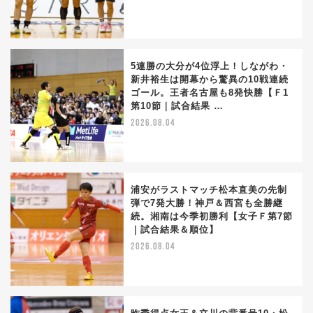
5連勝の大分が4位浮上！しながわ・
新井裕生は開幕から驚異の10戦連続
ゴール。王者名古屋も8発快勝【Ｆ1
第10節｜試合結果 …
2026.08.04
浦安がラストマッチ松本直美の先制
弾で7発大勝！神戸＆西宮も全勝継
続。湘南は今季初勝利【女子Ｆ第7節
｜試合結果＆順位】
2026.08.04