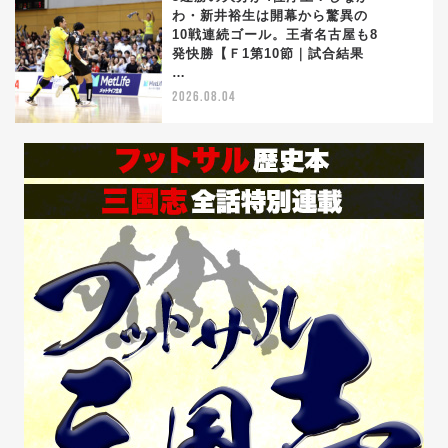
わ・新井裕生は開幕から驚異の
10戦連続ゴール。王者名古屋も8
5
発快勝【Ｆ1第10節｜試合結果
…
2026.08.04