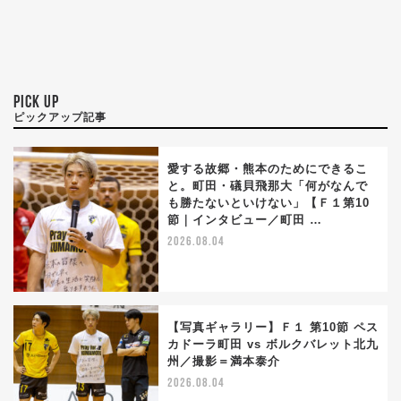
PICK UP
ピックアップ記事
愛する故郷・熊本のためにできるこ
と。町田・礒貝飛那大「何がなんで
も勝たないといけない」【Ｆ１第10
節｜インタビュー／町田 …
2026.08.04
【写真ギャラリー】Ｆ１ 第10節 ペス
カドーラ町田 vs ボルクバレット北九
州／撮影＝満本泰介
2026.08.04