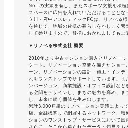
No.1の実績を有し、またスポーツ支援を積
スペースに広告を入れていただけることとな
立川・府中アスレティックFCは、リノべる
を通じて、地域の皆様の暮らしをかしこく素
して参りますので、皆様におかれましてもご
▼リノベる株式会社 概要
2010年より中古マンション購入とリノベー
タート。リノベーション空間を備えたショー
ーン、リノベーションの設計・施工・インテ
れをワンストップでサポートしています。ま
ンバージョン、商業施設・オフィス設計など
る空間をデザインし、まちの魅力を高め、ま
し、未来に続く価値を生み出します。
累計3,000戸超のリノベーション実績によ
店、金融機関まで網羅するネットワーク、積
ションのワンストップ・サービスにおいて国内
さらに、そこから得られたデータ・知見をも