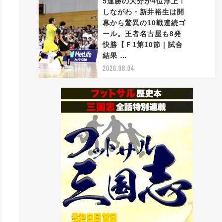
5連勝の大分が4位浮上！
しながわ・新井裕生は開
幕から驚異の10戦連続ゴ
ール。王者名古屋も8発
5
快勝【Ｆ1第10節｜試合
結果 …
2026.08.04