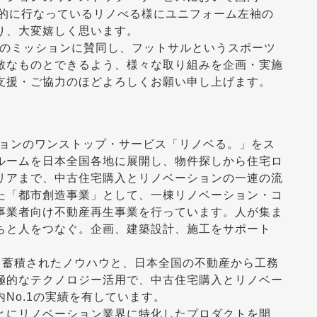
極的に行なっているリノべる様にユニフォーム左袖の
り、大変嬉しく思います。
様のミッションに賛同し、フットサルというスポーツ
敵なものとできるよう、様々な取り組みを企画・実施
支援・ご協力のほどよろしくお願い申し上げます。
ションのワンストップ・サービス「リノベる。」をス
ルームを日本全国各地に展開し、物件探しから住宅ロ
リアまで、中古住宅購入とリノベーションの一連の流
た「都市創造事業」として、一棟リノベーション・コ
事業者向け不動産再生事業を行っています。人が集ま
ちと人をつなぐ。企画、建築設計、施工をサポート
って蓄積されたノウハウと、日本全国の不動産から工務
極的なテクノロジー活用で、中古住宅購入とリノベー
No.1の実績を有しています。
とにリノベーション業界に特化したプロダクトを開