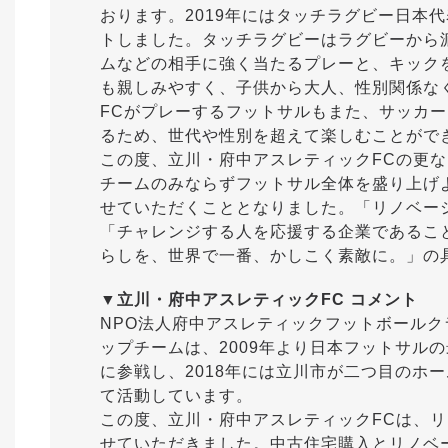
おります。2019年にはタッチラグビー日本
トしました。タッチラグビーはラグビーから
ムなどの相手に強く当たるプレーと、キック
も親しみやすく、子供から大人、性別関係な
FCがプレーするフットサルもまた、サッカ
るため、世代や性別を超えて楽しむことがで
この度、立川・府中アスレティックFCの更
チームのみならずフットサル全体を盛り上げ
せていただくこととなりました。「リノベー
「チャレンジする人を応援する企業であるこ
らしを、世界で一番、かしこく素敵に。」の
▼立川・府中アスレティックFC コメント
NPO法人府中アスレティックフットボール
ップチームは、2009年より日本フットサル
に参戦し、2018年には立川市が二つ目のホ
て活動しています。
この度、立川・府中アスレティックFCは、
せていただきました。中古住宅購入とリノベ