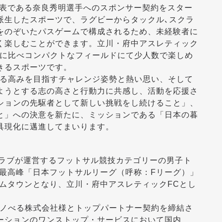
代表である奈良秀明選手へのスポンサー契約をスター
派生したスポーツで、ラグビーからタックル､スクラ
をのぞいたパスゲームで構成されるため、未経験者に
く楽しむことができます。立川・府中アスレティック
ーに比べコンパクトなフィールドにて少人数で楽しめ
きるスポーツです。
なる高みを目指すチャレンジ姿勢と熱い思い、そして
ようとする志の高さと行動力に共感し、活動を応援さ
ションの先駆者として新しい挑戦をし続けること」、
と」への決意を新たに、ミッションである「日本の暮
具現化に邁進してまいります。
クラブが運営するフットサル競技カテゴリーの男子ト
の最高峰「日本フットサルリーグ（呼称：Fリーグ）」
ームタウンとなり、立川・府中アスレティックFCとし
リノべる株式会社様とトップパートナー契約を締結さ
ーションのワンストップ・サービスにおいて国内