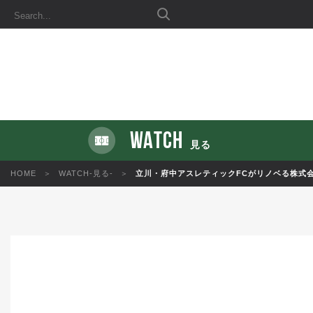
WATCH
見る
HOME
WATCH-見る-
立川・府中アスレティックFCがリノベる株式