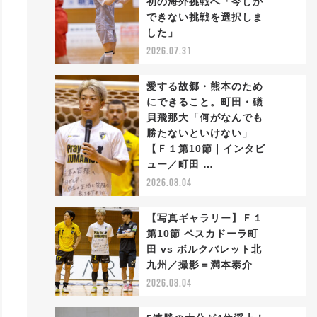
初の海外挑戦へ「今しか
2
できない挑戦を選択しま
した」
2026.07.31
愛する故郷・熊本のため
にできること。町田・礒
貝飛那大「何がなんでも
勝たないといけない」
3
【Ｆ１第10節｜インタビ
ュー／町田 …
2026.08.04
【写真ギャラリー】Ｆ１
第10節 ペスカドーラ町
田 vs ボルクバレット北
4
九州／撮影＝満本泰介
2026.08.04