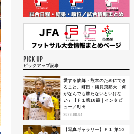
PICK UP
ピックアップ記事
愛する故郷・熊本のためにでき
ること。町田・礒貝飛那大「何
がなんでも勝たないといけな
い」【Ｆ１第10節｜インタビ
ュー／町田 …
2026.08.04
【写真ギャラリー】Ｆ１ 第10