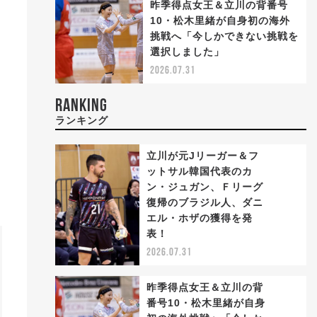
昨季得点女王＆立川の背番号
10・松木里緒が自身初の海外
挑戦へ「今しかできない挑戦を
選択しました」
2026.07.31
RANKING
ランキング
立川が元Jリーガー＆フ
ットサル韓国代表のカ
ン・ジュガン、Ｆリーグ
復帰のブラジル人、ダニ
1
エル・ホザの獲得を発
表！
2026.07.31
昨季得点女王＆立川の背
番号10・松木里緒が自身