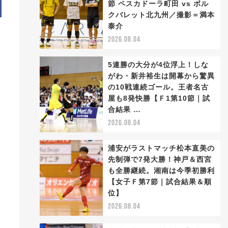
節 ペスカドーラ町田 vs ボル
クバレット北九州／撮影＝満本
泰介
2026.08.04
5連勝の大分が4位浮上！しな
がわ・新井裕生は開幕から驚異
の10戦連続ゴール。王者名古
屋も8発快勝【Ｆ1第10節｜試
合結果 …
2026.08.04
浦安がラストマッチ松本直美の
先制弾で7発大勝！神戸＆西宮
も全勝継続。湘南は今季初勝利
【女子Ｆ第7節｜試合結果＆順
位】
2026.08.04