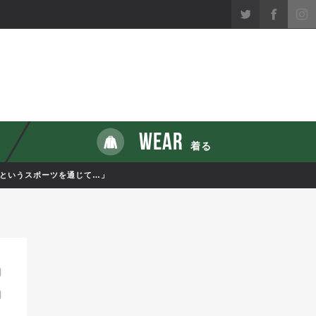
WEAR
着る
ルというスポーツを通じて…」
9
9