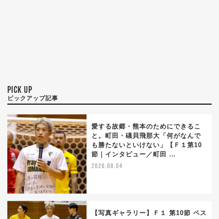
PICK UP
ピックアップ記事
愛する故郷・熊本のためにできるこ
と。町田・礒貝飛那大「何がなんで
も勝たないといけない」【Ｆ１第10
節｜インタビュー／町田 …
2026.08.04
【写真ギャラリー】Ｆ１ 第10節 ペス