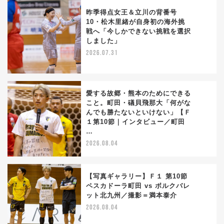
昨季得点女王＆立川の背番号
10・松木里緒が自身初の海外挑
戦へ「今しかできない挑戦を選択
2
しました」
2026.07.31
愛する故郷・熊本のためにできる
こと。町田・礒貝飛那大「何がな
んでも勝たないといけない」【Ｆ
3
１第10節｜インタビュー／町田
…
2026.08.04
【写真ギャラリー】Ｆ１ 第10節
ペスカドーラ町田 vs ボルクバレ
ット北九州／撮影＝満本泰介
4
2026.08.04