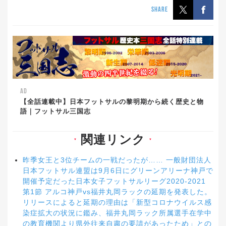
SHARE
AD
【全話連載中】日本フットサルの黎明期から続く歴史と物
語｜フットサル三国志
関連リンク
▼
▼
昨季女王と3位チームの一戦だったが…… 一般財団法人
日本フットサル連盟は9月6日にグリーンアリーナ神戸で
開催予定だった日本女子フットサルリーグ2020-2021
第1節 アルコ神戸vs福井丸岡ラックの延期を発表した。
リリースによると延期の理由は「新型コロナウイルス感
染症拡大の状況に鑑み、福井丸岡ラック所属選手在学中
の教育機関より県外往来自粛の要請があったため」との