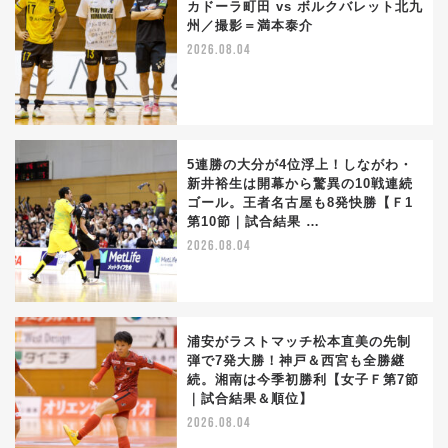
カドーラ町田 vs ボルクバレット北九
州／撮影＝満本泰介
2026.08.04
5連勝の大分が4位浮上！しながわ・
新井裕生は開幕から驚異の10戦連続
ゴール。王者名古屋も8発快勝【Ｆ1
第10節｜試合結果 …
2026.08.04
浦安がラストマッチ松本直美の先制
弾で7発大勝！神戸＆西宮も全勝継
続。湘南は今季初勝利【女子Ｆ第7節
｜試合結果＆順位】
2026.08.04