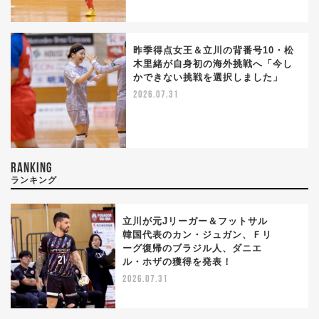
昨季得点女王＆立川の背番号10・松
木里緒が自身初の海外挑戦へ「今し
かできない挑戦を選択しました」
2026.07.31
RANKING
ランキング
立川が元Jリーガー＆フットサル
韓国代表のカン・ジュガン、Ｆリ
ーグ復帰のブラジル人、ダニエ
1
ル・ホザの獲得を発表！
2026.07.31