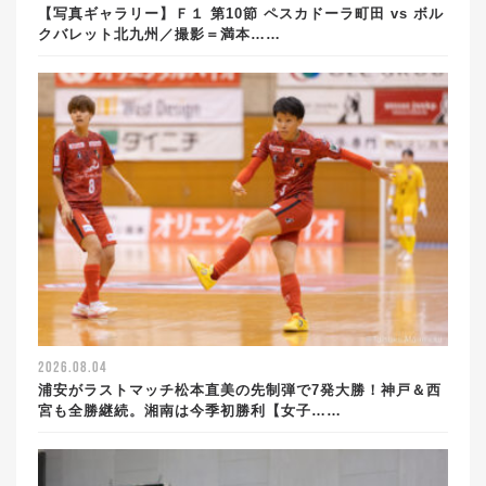
【写真ギャラリー】Ｆ１ 第10節 ペスカドーラ町田 vs ボル
クバレット北九州／撮影＝満本……
2026.08.04
浦安がラストマッチ松本直美の先制弾で7発大勝！神戸＆西
宮も全勝継続。湘南は今季初勝利【女子……