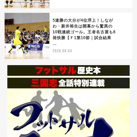
5連勝の大分が4位浮上！しなが
わ・新井裕生は開幕から驚異の
10戦連続ゴール。王者名古屋も8
5
発快勝【Ｆ1第10節｜試合結果
…
2026.08.04