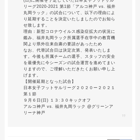
(日)に開催を予定していた日本女子フットサル
リーグ2020-2021 第1節「アルコ神戸 vs. 福井
丸岡ラック」の試合について、以下の理由によ
り延期することを決定いたしましたのでお知ら
せ致します。
理由：新型コロナウイルス感染症拡大の状況に
鑑み、福井丸岡ラック所属選手在学中の教育機
関より県外往来自粛の要請があったため
なお、代替試合日は決定次第、発表いたしま
す。今後も所属チームの選手、スタッフの安全
を最優先に今シーズンの試合運営を進めてまい
りますので、ご理解いただきたくお願い申し上
げます。
【開催延期となった試合】
日本女子フットサルリーグ２０２０ー２０２１
第１節
９月６日(日) １３:３０キックオフ
アルコ神戸 vs. 福井丸岡ラック @グリーンア
リーナ神戸