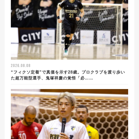
2026.08.08
“フィクソ定着”で真価を示す28歳。プロクラブを渡り歩い
た超万能型選手、鬼塚祥慶の覚悟「必……