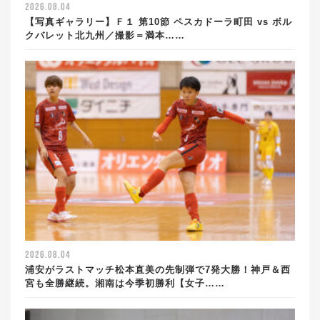
2026.08.04
【写真ギャラリー】Ｆ１ 第10節 ペスカドーラ町田 vs ボル
クバレット北九州／撮影＝満本……
2026.08.04
浦安がラストマッチ松本直美の先制弾で7発大勝！神戸＆西
宮も全勝継続。湘南は今季初勝利【女子……