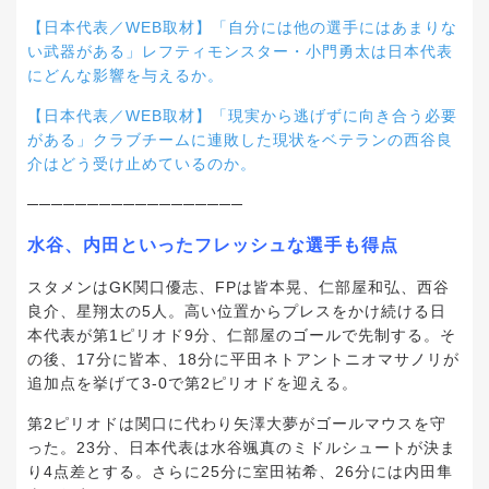
【日本代表／WEB取材】「自分には他の選手にはあまりな
い武器がある」レフティモンスター・小門勇太は日本代表
にどんな影響を与えるか。
【日本代表／WEB取材】「現実から逃げずに向き合う必要
がある」クラブチームに連敗した現状をベテランの西谷良
介はどう受け止めているのか。
──────────────────
水谷、内田といったフレッシュな選手も得点
スタメンはGK関口優志、FPは皆本晃、仁部屋和弘、西谷
良介、星翔太の5人。高い位置からプレスをかけ続ける日
本代表が第1ピリオド9分、仁部屋のゴールで先制する。そ
の後、17分に皆本、18分に平田ネトアントニオマサノリが
追加点を挙げて3-0で第2ピリオドを迎える。
第2ピリオドは関口に代わり矢澤大夢がゴールマウスを守
った。23分、日本代表は水谷颯真のミドルシュートが決ま
り4点差とする。さらに25分に室田祐希、26分には内田隼