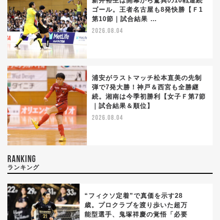
新井裕生は開幕から驚異の10戦連続
ゴール。王者名古屋も8発快勝【Ｆ1
第10節｜試合結果 …
2026.08.04
浦安がラストマッチ松本直美の先制
弾で7発大勝！神戸＆西宮も全勝継
続。湘南は今季初勝利【女子Ｆ第7節
｜試合結果＆順位】
2026.08.04
RANKING
ランキング
“フィクソ定着”で真価を示す28
歳。プロクラブを渡り歩いた超万
能型選手、鬼塚祥慶の覚悟「必要