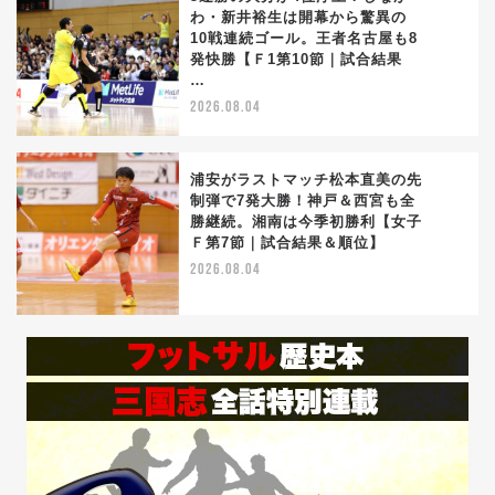
わ・新井裕生は開幕から驚異の
10戦連続ゴール。王者名古屋も8
4
発快勝【Ｆ1第10節｜試合結果
…
2026.08.04
浦安がラストマッチ松本直美の先
制弾で7発大勝！神戸＆西宮も全
勝継続。湘南は今季初勝利【女子
5
Ｆ第7節｜試合結果＆順位】
2026.08.04