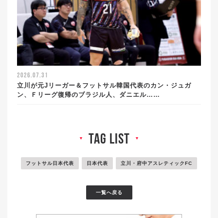
2026.07.31
立川が元Jリーガー＆フットサル韓国代表のカン・ジュガ
ン、Ｆリーグ復帰のブラジル人、ダニエル……
tag list
▼
▼
フットサル日本代表
日本代表
立川・府中アスレティックFC
一覧へ戻る