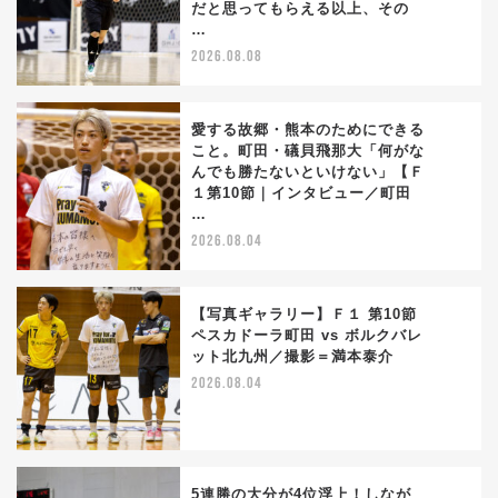
1
だと思ってもらえる以上、その
…
2026.08.08
愛する故郷・熊本のためにできる
こと。町田・礒貝飛那大「何がな
んでも勝たないといけない」【Ｆ
2
１第10節｜インタビュー／町田
…
2026.08.04
【写真ギャラリー】Ｆ１ 第10節
ペスカドーラ町田 vs ボルクバレ
ット北九州／撮影＝満本泰介
3
2026.08.04
5連勝の大分が4位浮上！しなが