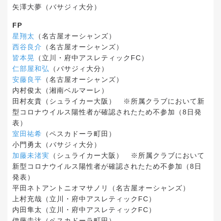
矢澤大夢（バサジィ大分）
FP
星翔太
（名古屋オーシャンズ）
西谷良介
（名古屋オーシャンズ）
皆本晃
（立川・府中アスレティックFC）
仁部屋和弘
（バサジィ大分）
安藤良平
（名古屋オーシャンズ）
内村俊太（湘南ベルマーレ）
田村友貴（シュライカー大阪） ※所属クラブにおいて新
型コロナウイルス陽性者が確認されたため不参加（8日発
表）
室田祐希
（ペスカドーラ町田）
小門勇太（バサジィ大分）
加藤未渚実
（シュライカー大阪） ※所属クラブにおいて
新型コロナウイルス陽性者が確認されたため不参加（8日
発表）
平田ネトアントニオマサノリ（名古屋オーシャンズ）
上村充哉（立川・府中アスレティックFC）
内田隼太（立川・府中アスレティックFC）
伊藤圭汰（ペスカドーラ町田）