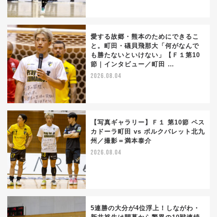
愛する故郷・熊本のためにできるこ
と。町田・礒貝飛那大「何がなんで
も勝たないといけない」【Ｆ１第10
節｜インタビュー／町田 …
2026.08.04
【写真ギャラリー】Ｆ１ 第10節 ペス
カドーラ町田 vs ボルクバレット北九
州／撮影＝満本泰介
2026.08.04
5連勝の大分が4位浮上！しながわ・