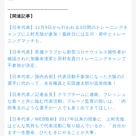
──────────────────
【関連記事】
【日本代表】11月9日から行われる3日間のトレーニングキ
ャンプに上村充哉が参加！最終日には立川・府中とトレー
ニングマッチも。
【日本代表】所属クラブから新型コロナウイルス陽性者が
確認された加藤未渚実と田村友貴のトレーニングキャンプ
不参加が決定。
【日本代表／国内合宿】代表活動不参加になった大阪の2
選手に代わって、水谷颯真と石田健太郎が追加招集！
【日本代表／記者会見】クラブチームに連敗。フレッシュ
な面々と共に臨む代表活動。ブルーノ監督の狙いは。「内
田隼太のような選手が一人でも多く出てきてほしい」
【日本代表／WEB取材】2017年以来の招集に、上村充哉
はどんな気持ちで代表活動に取り組んでいるか。「自分が
まず一生懸命、ひたむきにやることが大事」