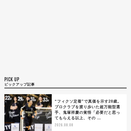
PICK UP
ピックアップ記事
“フィクソ定着”で真価を示す28歳。
プロクラブを渡り歩いた超万能型選
手、鬼塚祥慶の覚悟「必要だと思っ
てもらえる以上、その …
2026.08.08