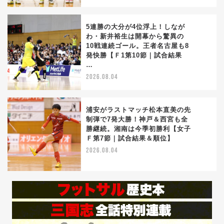
5連勝の大分が4位浮上！しなが
わ・新井裕生は開幕から驚異の
10戦連続ゴール。王者名古屋も8
3
発快勝【Ｆ1第10節｜試合結果
…
2026.08.04
浦安がラストマッチ松本直美の先
制弾で7発大勝！神戸＆西宮も全
勝継続。湘南は今季初勝利【女子
4
Ｆ第7節｜試合結果＆順位】
2026.08.04