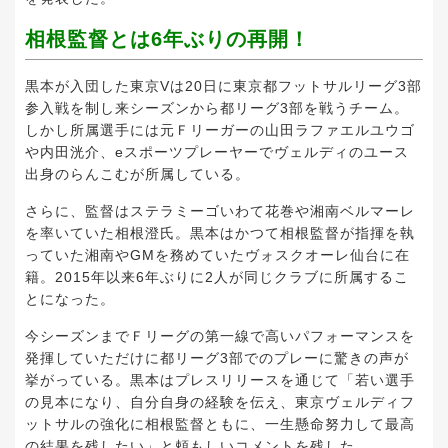
相根監督とは6年ぶりの再開！
黒本が入団した東京Vは20日に東京都フットサルリーグ3部
参入戦を制し来シーズンから都リーグ3部を戦うチーム。
しかし所属選手には元Ｆリーガーの山田ラファエルユウゴ
や内田洸介、eスポーツプレーヤーでヴェルディのユース
出身のらんこむが所属している。
さらに、監督はステラミーゴいわて花巻や湘南ベルマーレ
を率いていた相根澄氏。黒本はかつて相根監督が指揮を執
っていた湘南やGMを務めていたヴォスクオーレ仙台に在
籍。2015年以来6年ぶりに2人が同じクラブに所属するこ
とになった。
今シーズンまでＦリーグの第一線で高いパフォーマンスを
発揮していただけに都リーグ3部でのプレーに驚きの声が
挙がっている。黒本はプレスリリースを通じて「若い選手
の見本になり、自分自身の経験を伝え、東京ヴェルディフ
ットサルの強化に相根監督ともに、一生懸命努力して最高
の結果を残したい」と頼もしいコメントを残した。