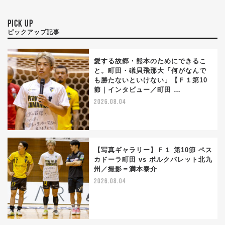
PICK UP
ピックアップ記事
愛する故郷・熊本のためにできるこ
と。町田・礒貝飛那大「何がなんで
も勝たないといけない」【Ｆ１第10
節｜インタビュー／町田 …
2026.08.04
【写真ギャラリー】Ｆ１ 第10節 ペス
カドーラ町田 vs ボルクバレット北九
州／撮影＝満本泰介
2026.08.04