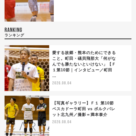
RANKING
ランキング
愛する故郷・熊本のためにできる
こと。町田・礒貝飛那大「何がな
んでも勝たないといけない」【Ｆ
1
１第10節｜インタビュー／町田
…
2026.08.04
【写真ギャラリー】Ｆ１ 第10節
ペスカドーラ町田 vs ボルクバレ
ット北九州／撮影＝満本泰介
2
2026.08.04