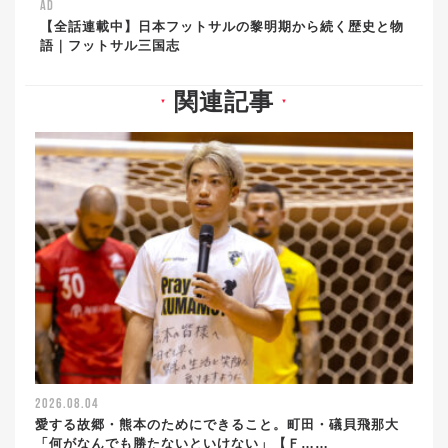
AD
【全話連載中】日本フットサルの黎明期から続く歴史と物
語｜フットサル三国志
関連記事
▼
▼
2026.08.04
愛する故郷・熊本のためにできること。町田・礒貝飛那大
「何がなんでも勝たないといけない」【Ｆ……