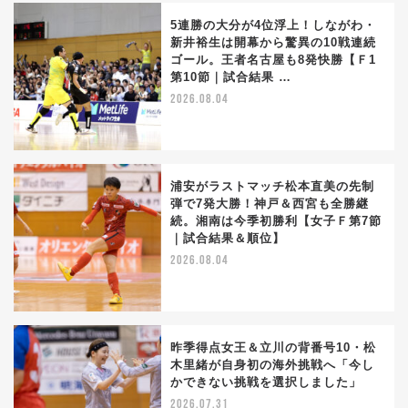
5連勝の大分が4位浮上！しながわ・
新井裕生は開幕から驚異の10戦連続
ゴール。王者名古屋も8発快勝【Ｆ1
第10節｜試合結果 …
2026.08.04
浦安がラストマッチ松本直美の先制
弾で7発大勝！神戸＆西宮も全勝継
続。湘南は今季初勝利【女子Ｆ第7節
｜試合結果＆順位】
2026.08.04
昨季得点女王＆立川の背番号10・松
木里緒が自身初の海外挑戦へ「今し
かできない挑戦を選択しました」
2026.07.31