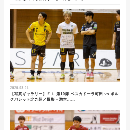
2026.08.04
【写真ギャラリー】Ｆ１ 第10節 ペスカドーラ町田 vs ボル
クバレット北九州／撮影＝満本……