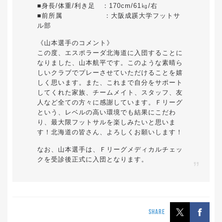
■身長/体重/利き足 ：170cm/61㎏/右
■前所属 ：大阪成蹊大学フットサ
ル部
《山本選手のコメント》
この度、エスポラーダ北海道に入団することに
なりました、山本航平です。このような素晴ら
しいクラブでプレーさせていただけることを嬉
しく思います。また、これまで自分をサポート
してくれた家族、チームメイト、スタッフ、友
人など全ての方々に感謝しています。Ｆリーグ
という、レベルの高い環境でも結果にこだわ
り、最大限フットサルを楽しみたいと思いま
す！北海道の皆さん、よろしくお願いします！
なお、山本選手は、Ｆリーグメディカルチェッ
クを受診後正式に入団となります。
SHARE