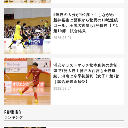
5連勝の大分が4位浮上！しながわ・
新井裕生は開幕から驚異の10戦連続
ゴール。王者名古屋も8発快勝【Ｆ1
第10節｜試合結果 …
2026.08.04
浦安がラストマッチ松本直美の先制
弾で7発大勝！神戸＆西宮も全勝継
続。湘南は今季初勝利【女子Ｆ第7節
｜試合結果＆順位】
2026.08.04
RANKING
ランキング