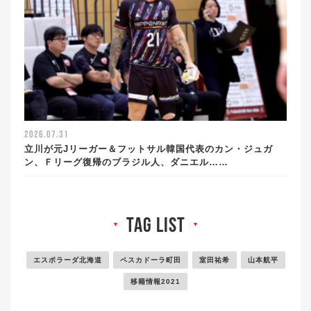
2026.07.31
立川が元Jリーガー＆フットサル韓国代表のカン・ジュガ
ン、Ｆリーグ復帰のブラジル人、ダニエル……
tag list
▼
▼
エスポラーダ北海道
ペスカドーラ町田
室田祐希
山本航平
移籍情報2021