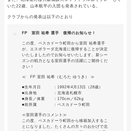
いた22歳、山本航平の入団も発表されている。
クラブからの発表は以下のとおり
FP 室田 祐希 選手 復帰のお知らせ！
この度、ペスカドーラ町田から室田 祐希選手
が、エスポラーダ北海道に復帰することが決定
いたしましたのでお知らせいたします。新シー
ズンの戦力となる室田選手の活躍にご期待くだ
さい！
≪ FP 室田 祐希（むろた ゆうき） ≫
■生年月日 ：1992年4月13日（28歳）
■出身地 ：北海道札幌市
■身長／体重 ：170cm／62kg
■前所属 ：ペスカドーラ町田
≪室田選手のコメント≫
この度、ペスカドーラ町田から移籍加入するこ
とになりました。たくさんの方々のおかげで北