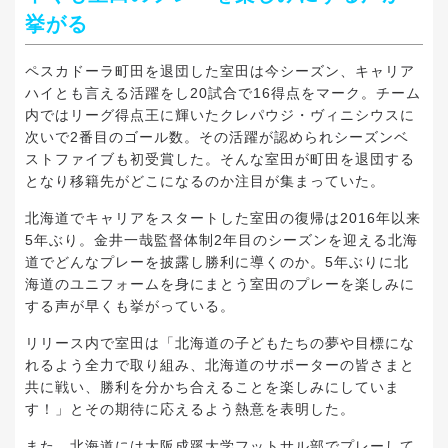
挙がる
ペスカドーラ町田を退団した室田は今シーズン、キャリア
ハイとも言える活躍をし20試合で16得点をマーク。チーム
内ではリーグ得点王に輝いたクレパウジ・ヴィニシウスに
次いで2番目のゴール数。その活躍が認められシーズンベ
ストファイブも初受賞した。そんな室田が町田を退団する
となり移籍先がどこになるのか注目が集まっていた。
北海道でキャリアをスタートした室田の復帰は2016年以来
5年ぶり。金井一哉監督体制2年目のシーズンを迎える北海
道でどんなプレーを披露し勝利に導くのか。5年ぶりに北
海道のユニフォームを身にまとう室田のプレーを楽しみに
する声が早くも挙がっている。
リリース内で室田は「北海道の子どもたちの夢や目標にな
れるよう全力で取り組み、北海道のサポーターの皆さまと
共に戦い、勝利を分かち合えることを楽しみにしていま
す！」とその期待に応えるよう熱意を表明した。
また、北海道には大阪成蹊大学フットサル部でプレーして