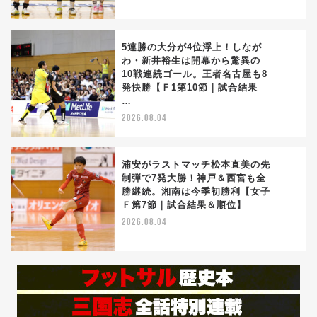
5連勝の大分が4位浮上！しなが
わ・新井裕生は開幕から驚異の
10戦連続ゴール。王者名古屋も8
4
発快勝【Ｆ1第10節｜試合結果
…
2026.08.04
浦安がラストマッチ松本直美の先
制弾で7発大勝！神戸＆西宮も全
勝継続。湘南は今季初勝利【女子
5
Ｆ第7節｜試合結果＆順位】
2026.08.04