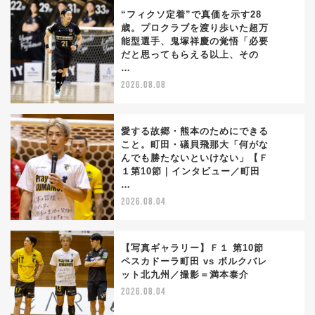
“フィクソ定着”で真価を示す28
歳。プロクラブを渡り歩いた超万
能型選手、鬼塚祥慶の覚悟「必要
1
だと思ってもらえる以上、その
…
2026.08.08
愛する故郷・熊本のためにできる
こと。町田・礒貝飛那大「何がな
んでも勝たないといけない」【Ｆ
2
１第10節｜インタビュー／町田
…
2026.08.04
【写真ギャラリー】Ｆ１ 第10節
ペスカドーラ町田 vs ボルクバレ
ット北九州／撮影＝満本泰介
3
2026.08.04