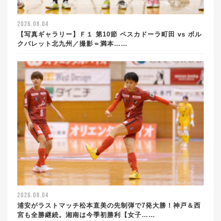
2026.08.04
【写真ギャラリー】Ｆ１ 第10節 ペスカドーラ町田 vs ボル
クバレット北九州／撮影＝満本……
2026.08.04
浦安がラストマッチ松本直美の先制弾で7発大勝！神戸＆西
宮も全勝継続。湘南は今季初勝利【女子……