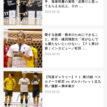
手、鬼塚祥慶の覚悟「必要だと思っ
てもらえる以上、その …
2026.08.08
愛する故郷・熊本のためにできるこ
と。町田・礒貝飛那大「何がなんで
も勝たないといけない」【Ｆ１第10
節｜インタビュー／町田 …
2026.08.04
【写真ギャラリー】Ｆ１ 第10節 ペス
カドーラ町田 vs ボルクバレット北九
州／撮影＝満本泰介
2026.08.04