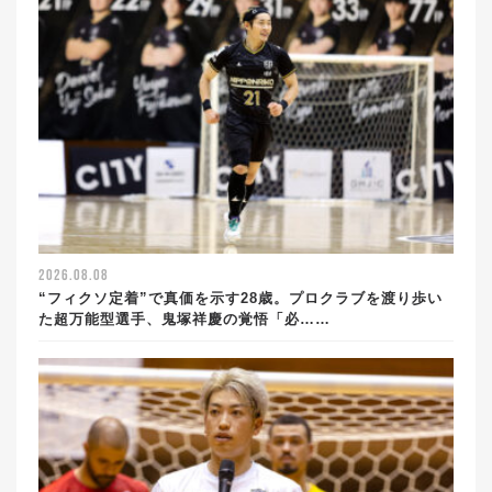
2026.08.08
“フィクソ定着”で真価を示す28歳。プロクラブを渡り歩い
た超万能型選手、鬼塚祥慶の覚悟「必……