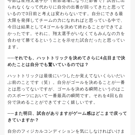
今節は星翔太選手が（前節退場になった影響で）試合に出
られなくなって代わりに自分の出番が回ってきたと思って
いるので3日前と考えは変わらないです。自分にできる最
大限を発揮してチームの力になれればと思っている中で、
今日は結果として4ゴールを決めて終わることができてよ
かったです。それに、翔太選手がいなくてもみんなの力を
合わせて勝てるということを示せた試合だったと思ってい
ます。
──それでも、ハットトリックを決めてさらに4点目まで決
めたことは自分でも驚いているのでは？
ハットトリックは最後にいつしたか覚えてないくらいだい
ぶ前のことです（笑）。自分がゴールを決めることが一番
とは思ってないですが、ゴールを決める瞬間というのはこ
のスポーツにおいて一番最高の瞬間です。それを4回も自
分で決めることができてすごく嬉しいです。
──また明日、試合がありますがゲーム感はどこまで戻って
きていますか？
自分のフィジカルコンディションを気にしなければいけま