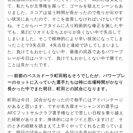
て、私たちが主導権を握って、ゴールを狙えたシーンもあ
りました。スコアは追う時間が長かったので焦りが出やす
い状況にあったので、そこを改善しなければいけないです
ね。そこからハーフタイムに入り戦術的な修正を施した中
でも、第2ピリオドも立ち上がりが良くない中で失点して
しまいました。そこで精神的により辛い状況になってしま
ったことで3失点目、4失点目と連続で許してしまいまし
た。負けてもおかしくない中、最後の武器であるパワープ
レーが今日はハマって、負けてもおかしくない中で勝てた
ことは良かったです。
──前節のペスカドーラ町田戦もそうでしたが、パワープレ
ーのセットに入っていた選手たちは特に出場時間がかなり
長かった中でまた明日、町田との試合になります。
町田は今日、試合がなかったので相手にはアドバンテージ
があると思います。ですが名古屋オーシャンズの選手は
AFCフットサルクラブ選手権などで苦しい日程を乗り越え
た経験があります。身体的にはキツイと思いますけど、そ
のときの経験を踏まえて上手くやってくれると思っていま
す。明日の試合へ向けては、今日は全員が出ていたわけで