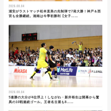
2026.08.04
浦安がラストマッチ松本直美の先制弾で7発大勝！神戸＆西
宮も全勝継続。湘南は今季初勝利【女子……
2026.08.04
5連勝の大分が4位浮上！しながわ・新井裕生は開幕から驚
異の10戦連続ゴール。王者名古屋も8……