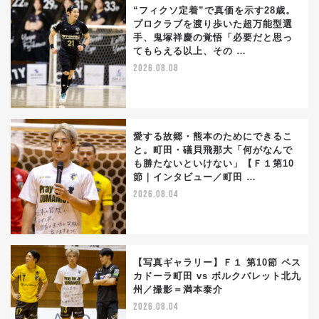
“フィクソ定着”で真価を示す28歳。
プロクラブを渡り歩いた超万能型選
手、鬼塚祥慶の覚悟「必要だと思っ
てもらえる以上、その …
2026.08.08
愛する故郷・熊本のためにできるこ
と。町田・礒貝飛那大「何がなんで
も勝たないといけない」【Ｆ１第10
節｜インタビュー／町田 …
2026.08.04
【写真ギャラリー】Ｆ１ 第10節 ペス
カドーラ町田 vs ボルクバレット北九
州／撮影＝満本泰介
2026.08.04