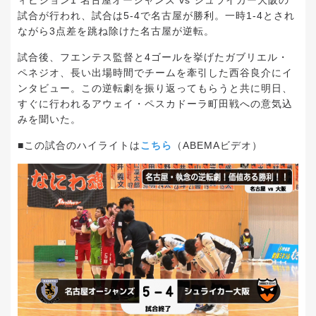
ィビジョン1 名古屋オーシャンズ vs シュライカー大阪の
試合が行われ、試合は5-4で名古屋が勝利。一時1-4とされ
ながら3点差を跳ね除けた名古屋が逆転。
試合後、フエンテス監督と4ゴールを挙げたガブリエル・
ペネジオ、長い出場時間でチームを牽引した西谷良介にイ
ンタビュー。この逆転劇を振り返ってもらうと共に明日、
すぐに行われるアウェイ・ペスカドーラ町田戦への意気込
みを聞いた。
■この試合のハイライトは
こちら
（ABEMAビデオ）