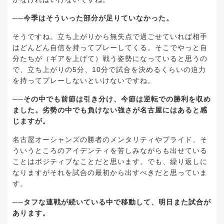
──今季はそういった部分が足りていなかった。
そうですね。立ち上がりから無失点で過ごせていれば相手
はどんどん自信を持ってプレーしてくる。そこでやっと自
分たちが（ギアを上げて）戦う姿勢になっていると思うの
で、立ち上がりの5分、10分で試合を決めるくらいの迫力
を持ってプレーしないといけないですね。
──その中でも前節は引き分け、今節は逆転での勝利を収め
ました。劣勢の中でも負けない強さが名古屋にはあると感
じますが。
名古屋オーシャンズの勝者のメンタリティやプライド、そ
ういうところのアイデンティを苦しみながらも出せている
ことはポジティブなことだと思います。でも、繰り返しに
なりますがそれを試合の最初から出すべきだと思っていま
す。
──タフな連戦が続いている中で移動して、明日また試合が
あります。