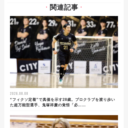
関連記事
▼
▼
2026.08.08
“フィクソ定着”で真価を示す28歳。プロクラブを渡り歩い
た超万能型選手、鬼塚祥慶の覚悟「必……