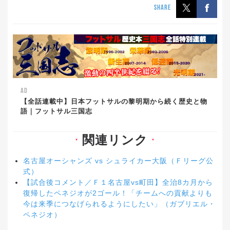
SHARE
AD
【全話連載中】日本フットサルの黎明期から続く歴史と物
語｜フットサル三国志
関連リンク
▼
▼
名古屋オーシャンズ vs シュライカー大阪（Ｆリーグ公
式）
【試合後コメント／Ｆ１名古屋vs町田】全治8カ月から
復帰したペネジオが2ゴール！「チームへの貢献よりも
今は来季につなげられるようにしたい」（ガブリエル・
ペネジオ）