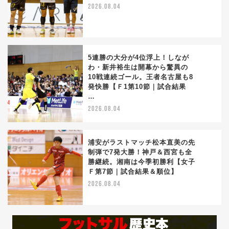
3
2026.08.04
5連勝の大分が4位浮上！しなが
わ・新井裕生は開幕から驚異の
10戦連続ゴール。王者名古屋も8
4
発快勝【Ｆ1第10節｜試合結果
…
2026.08.04
浦安がラストマッチ松本直美の先
制弾で7発大勝！神戸＆西宮も全
勝継続。湘南は今季初勝利【女子
5
Ｆ第7節｜試合結果＆順位】
2026.08.04