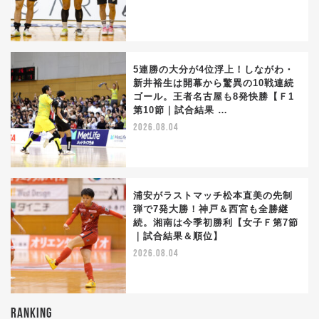
5連勝の大分が4位浮上！しながわ・
新井裕生は開幕から驚異の10戦連続
ゴール。王者名古屋も8発快勝【Ｆ1
第10節｜試合結果 …
2026.08.04
浦安がラストマッチ松本直美の先制
弾で7発大勝！神戸＆西宮も全勝継
続。湘南は今季初勝利【女子Ｆ第7節
｜試合結果＆順位】
2026.08.04
RANKING