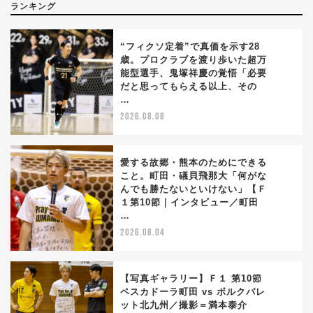
ランキング
“フィクソ定着”で真価を示す28
歳。プロクラブを渡り歩いた超万
能型選手、鬼塚祥慶の覚悟「必要
1
だと思ってもらえる以上、その
…
2026.08.08
愛する故郷・熊本のためにできる
こと。町田・礒貝飛那大「何がな
んでも勝たないといけない」【Ｆ
2
１第10節｜インタビュー／町田
…
2026.08.04
【写真ギャラリー】Ｆ１ 第10節
ペスカドーラ町田 vs ボルクバレ
ット北九州／撮影＝満本泰介