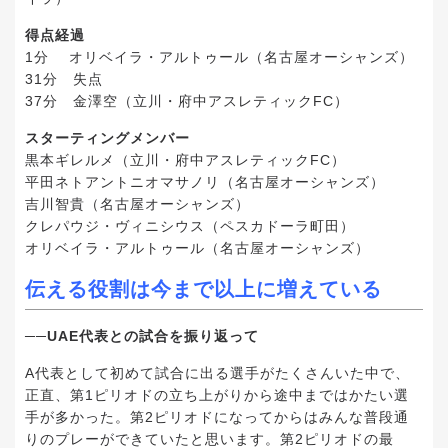
得点経過
1分 オリベイラ・アルトゥール（名古屋オーシャンズ）
31分 失点
37分 金澤空（立川・府中アスレティックFC）
スターティングメンバー
黒本ギレルメ（立川・府中アスレティックFC）
平田ネトアントニオマサノリ（名古屋オーシャンズ）
吉川智貴（名古屋オーシャンズ）
クレパウジ・ヴィニシウス（ペスカドーラ町田）
オリベイラ・アルトゥール（名古屋オーシャンズ）
伝える役割は今まで以上に増えている
──UAE代表との試合を振り返って
A代表として初めて試合に出る選手がたくさんいた中で、
正直、第1ピリオドの立ち上がりから途中まではかたい選
手が多かった。第2ピリオドになってからはみんな普段通
りのプレーができていたと思います。第2ピリオドの最