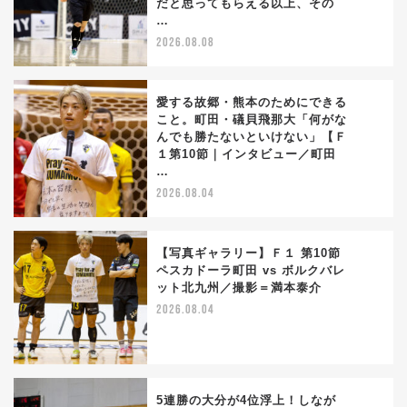
だと思ってもらえる以上、その
…
2026.08.08
愛する故郷・熊本のためにできる
こと。町田・礒貝飛那大「何がな
んでも勝たないといけない」【Ｆ
2
１第10節｜インタビュー／町田
…
2026.08.04
【写真ギャラリー】Ｆ１ 第10節
ペスカドーラ町田 vs ボルクバレ
ット北九州／撮影＝満本泰介
3
2026.08.04
5連勝の大分が4位浮上！しなが