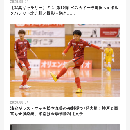
2026.08.04
【写真ギャラリー】Ｆ１ 第10節 ペスカドーラ町田 vs ボル
クバレット北九州／撮影＝満本……
2026.08.04
浦安がラストマッチ松本直美の先制弾で7発大勝！神戸＆西
宮も全勝継続。湘南は今季初勝利【女子……