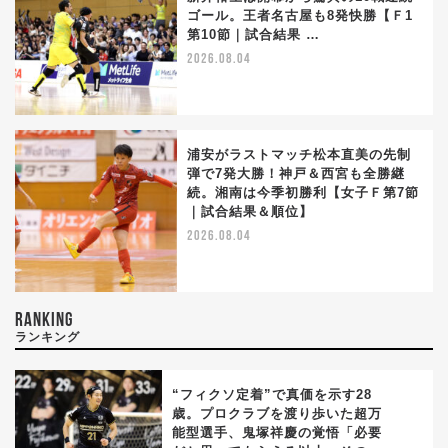
ゴール。王者名古屋も8発快勝【Ｆ1
第10節｜試合結果 …
2026.08.04
浦安がラストマッチ松本直美の先制
弾で7発大勝！神戸＆西宮も全勝継
続。湘南は今季初勝利【女子Ｆ第7節
｜試合結果＆順位】
2026.08.04
RANKING
ランキング
“フィクソ定着”で真価を示す28
歳。プロクラブを渡り歩いた超万
能型選手、鬼塚祥慶の覚悟「必要
1