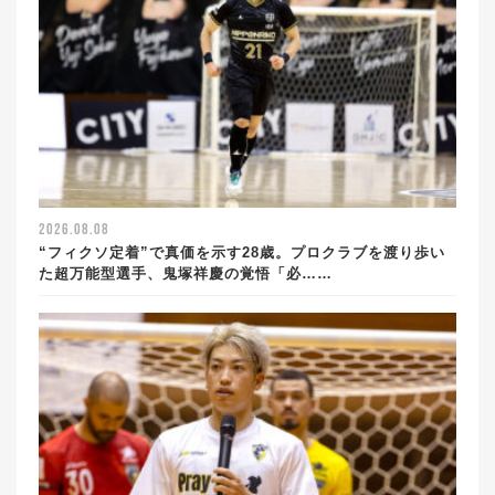
2026.08.08
“フィクソ定着”で真価を示す28歳。プロクラブを渡り歩い
た超万能型選手、鬼塚祥慶の覚悟「必……