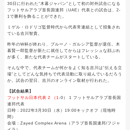
30日に行われた“木暮ジャパン”として初の対外試合になる
フットサルアラブ首長国連邦（UAE）代表との試合は、2-
1で勝利を飾ることができた。
ミゲル・ロドリゴ監督時代から代表常連組として招集され
ている吉川智貴。
昨年のW杯が終わり、ブルーノ・ガルシア監督が退任。木
暮賢一郎監督が新たに就任してからはフレッシュな顔ぶれ
が多く、新たな代表チームがスタートしている。
そんな中で、代表チームが何かをよく知る吉川は“伝える立
場”としてどんな気持ちで代表活動に取り組んでいるだろう
か。試合の翌日、吉川のオンライン取材が行われた。
【試合結果】
フットサル日本代表 2 （1
-0） 1 フットサルアラブ首長国
連邦代表
日時：2022年3月30日（水）19:00キックオフ（現地時
間）
会場：Zayed Complex Arena（アラブ首長国連邦/フジャ
イラ）