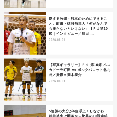
愛する故郷・熊本のためにできるこ
と。町田・礒貝飛那大「何がなんで
も勝たないといけない」【Ｆ１第10
節｜インタビュー／町田 …
2026.08.04
【写真ギャラリー】Ｆ１ 第10節 ペス
カドーラ町田 vs ボルクバレット北九
州／撮影＝満本泰介
2026.08.04
5連勝の大分が4位浮上！しながわ・
新井裕生は開幕から驚異の10戦連続