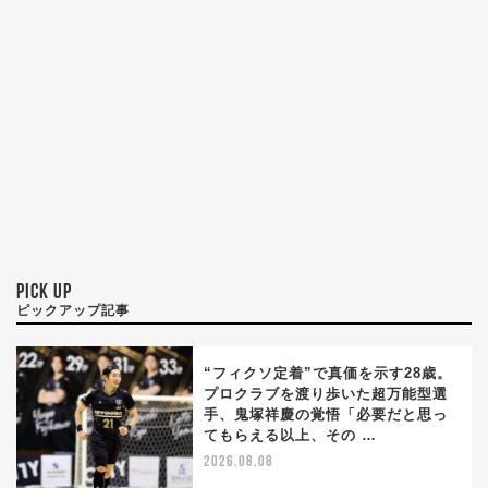
PICK UP
ピックアップ記事
“フィクソ定着”で真価を示す28歳。
プロクラブを渡り歩いた超万能型選
手、鬼塚祥慶の覚悟「必要だと思っ
てもらえる以上、その …
2026.08.08