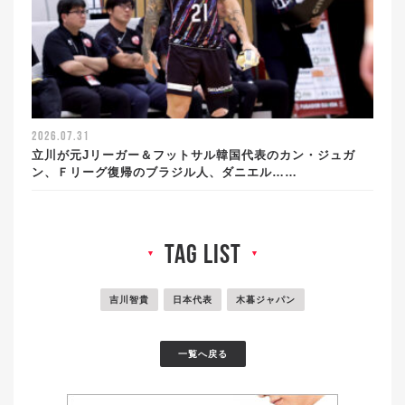
2026.07.31
立川が元Jリーガー＆フットサル韓国代表のカン・ジュガ
ン、Ｆリーグ復帰のブラジル人、ダニエル……
tag list
▼
▼
吉川智貴
日本代表
木暮ジャパン
一覧へ戻る