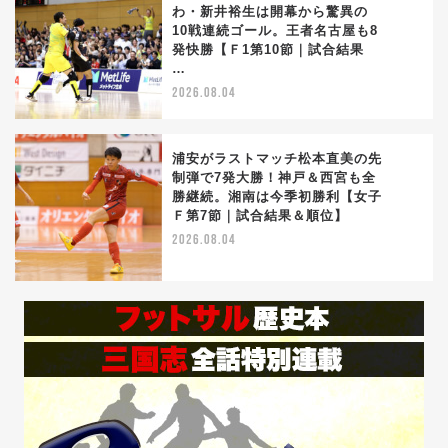
わ・新井裕生は開幕から驚異の
10戦連続ゴール。王者名古屋も8
4
発快勝【Ｆ1第10節｜試合結果
…
2026.08.04
浦安がラストマッチ松本直美の先
制弾で7発大勝！神戸＆西宮も全
勝継続。湘南は今季初勝利【女子
5
Ｆ第7節｜試合結果＆順位】
2026.08.04