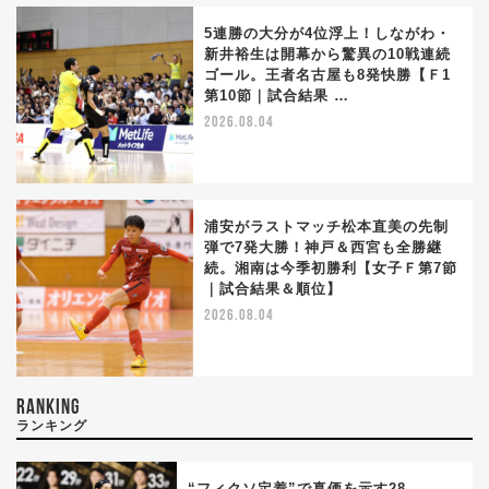
5連勝の大分が4位浮上！しながわ・
新井裕生は開幕から驚異の10戦連続
ゴール。王者名古屋も8発快勝【Ｆ1
第10節｜試合結果 …
2026.08.04
浦安がラストマッチ松本直美の先制
弾で7発大勝！神戸＆西宮も全勝継
続。湘南は今季初勝利【女子Ｆ第7節
｜試合結果＆順位】
2026.08.04
RANKING
ランキング
“フィクソ定着”で真価を示す28