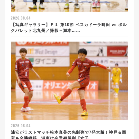
2026.08.04
【写真ギャラリー】Ｆ１ 第10節 ペスカドーラ町田 vs ボル
クバレット北九州／撮影＝満本……
2026.08.04
浦安がラストマッチ松本直美の先制弾で7発大勝！神戸＆西
宮も全勝継続。湘南は今季初勝利【女子……