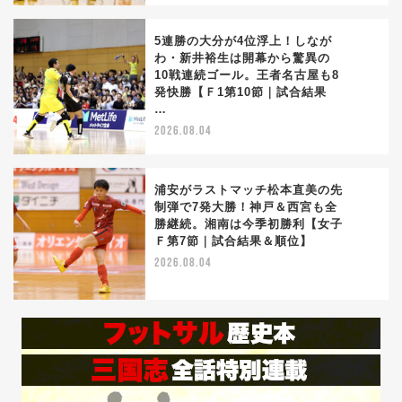
5連勝の大分が4位浮上！しなが
わ・新井裕生は開幕から驚異の
10戦連続ゴール。王者名古屋も8
4
発快勝【Ｆ1第10節｜試合結果
…
2026.08.04
浦安がラストマッチ松本直美の先
制弾で7発大勝！神戸＆西宮も全
勝継続。湘南は今季初勝利【女子
5
Ｆ第7節｜試合結果＆順位】
2026.08.04