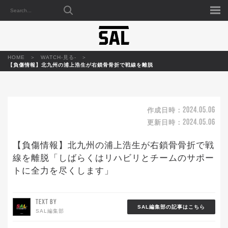
HOME
WATCH-見る-
【負傷情報】北九州の浦上浩生が右鎖骨骨折で戦線を離脱
2024.05.06
作成日時：
2024.05.06
更新日時：
【負傷情報】北九州の浦上浩生が右鎖骨骨折で戦
線を離脱「しばらくはリハビリとチームのサポー
トに全力を尽くします」
TEXT BY
SAL編集部の記事はこちら
SAL編集部