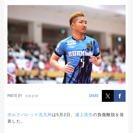
PHOTO BY
SHARE
本田好伸
ボルクバレッド北九州
は5月2日、
浦上浩生
の負傷離脱を発
表した。