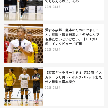
てもらえる以上、その …
2026.08.08
愛する故郷・熊本のためにできるこ
と。町田・礒貝飛那大「何がなんで
も勝たないといけない」【Ｆ１第10
節｜インタビュー／町田 …
2026.08.04
【写真ギャラリー】Ｆ１ 第10節 ペス
カドーラ町田 vs ボルクバレット北九
州／撮影＝満本泰介
2026.08.04