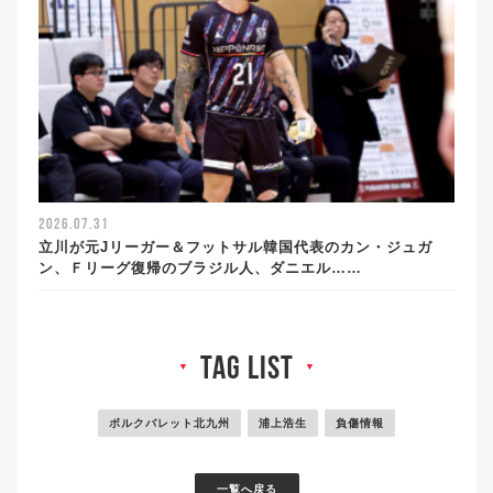
2026.07.31
立川が元Jリーガー＆フットサル韓国代表のカン・ジュガ
ン、Ｆリーグ復帰のブラジル人、ダニエル……
tag list
▼
▼
ボルクバレット北九州
浦上浩生
負傷情報
一覧へ戻る