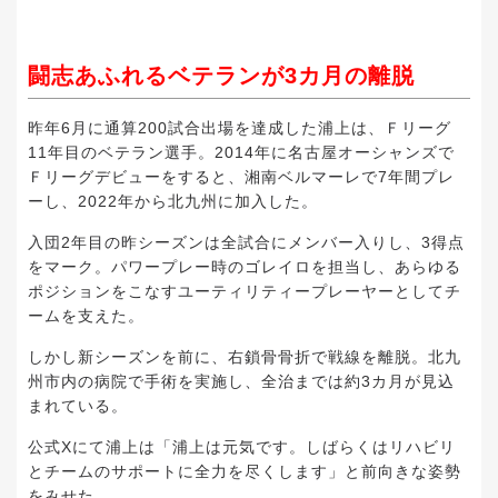
闘志あふれるベテランが3カ月の離脱
昨年6月に通算200試合出場を達成した浦上は、Ｆリーグ
11年目のベテラン選手。2014年に名古屋オーシャンズで
Ｆリーグデビューをすると、湘南ベルマーレで7年間プレ
ーし、2022年から北九州に加入した。
入団2年目の昨シーズンは全試合にメンバー入りし、3得点
をマーク。パワープレー時のゴレイロを担当し、あらゆる
ポジションをこなすユーティリティープレーヤーとしてチ
ームを支えた。
しかし新シーズンを前に、右鎖骨骨折で戦線を離脱。北九
州市内の病院で手術を実施し、全治までは約3カ月が見込
まれている。
公式Xにて浦上は「浦上は元気です。しばらくはリハビリ
とチームのサポートに全力を尽くします」と前向きな姿勢
をみせた。