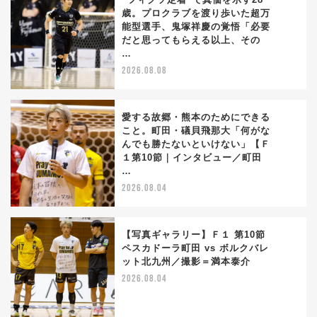
歳。プロクラブを渡り歩いた超万
能型選手、鬼塚祥慶の覚悟「必要
1
だと思ってもらえる以上、その
…
2026.08.08
愛する故郷・熊本のためにできる
こと。町田・礒貝飛那大「何がな
んでも勝たないといけない」【Ｆ
2
１第10節｜インタビュー／町田
…
2026.08.04
【写真ギャラリー】Ｆ１ 第10節
ペスカドーラ町田 vs ボルクバレ
ット北九州／撮影＝満本泰介
3
2026.08.04