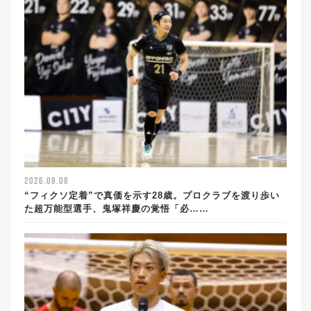
2026.08.08
“フィクソ定着”で真価を示す28歳。プロクラブを渡り歩い
た超万能型選手、鬼塚祥慶の覚悟「必……