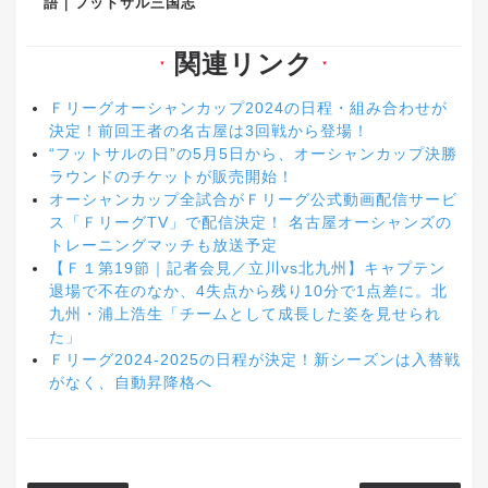
語｜フットサル三国志
関連リンク
▼
▼
Ｆリーグオーシャンカップ2024の日程・組み合わせが
決定！前回王者の名古屋は3回戦から登場！
“フットサルの日”の5月5日から、オーシャンカップ決勝
ラウンドのチケットが販売開始！
オーシャンカップ全試合がＦリーグ公式動画配信サービ
ス「ＦリーグTV」で配信決定！ 名古屋オーシャンズの
トレーニングマッチも放送予定
【Ｆ１第19節｜記者会見／立川vs北九州】キャプテン
退場で不在のなか、4失点から残り10分で1点差に。北
九州・浦上浩生「チームとして成長した姿を見せられ
た」
Ｆリーグ2024-2025の日程が決定！新シーズンは入替戦
がなく、自動昇降格へ