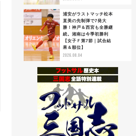
浦安がラストマッチ松本
直美の先制弾で7発大
勝！神戸＆西宮も全勝継
続。湘南は今季初勝利
5
【女子Ｆ第7節｜試合結
果＆順位】
2026.08.04