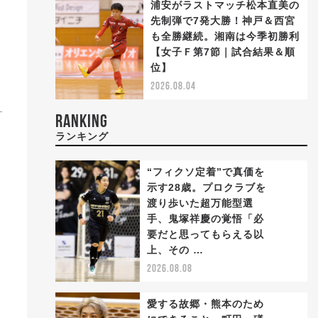
浦安がラストマッチ松本直美の
先制弾で7発大勝！神戸＆西宮
も全勝継続。湘南は今季初勝利
【女子Ｆ第7節｜試合結果＆順
位】
2026.08.04
RANKING
ランキング
“フィクソ定着”で真価を
示す28歳。プロクラブを
渡り歩いた超万能型選
手、鬼塚祥慶の覚悟「必
1
要だと思ってもらえる以
上、その …
2026.08.08
愛する故郷・熊本のため