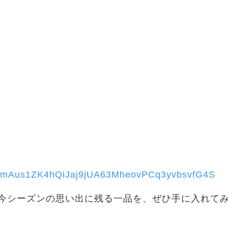
?p=EDmAus1ZK4hQiJaj9jUA63MheovPCq3yvbsvfG4S
まで。今シーズンの思い出に残る一品を、ぜひ手に入れて