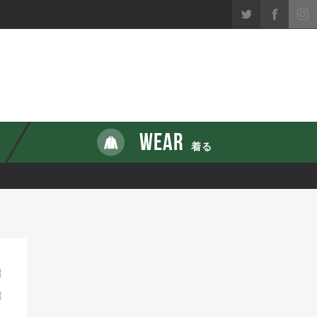
WEAR
着る
8
8