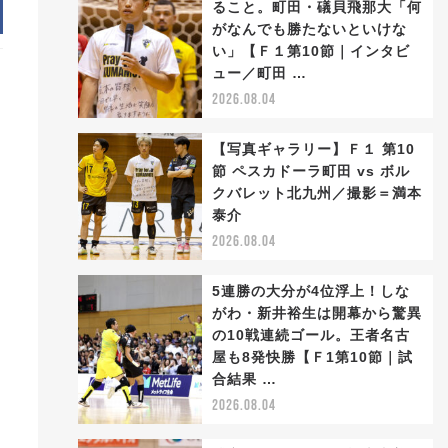
ること。町田・礒貝飛那大「何
がなんでも勝たないといけな
い」【Ｆ１第10節｜インタビ
ュー／町田 …
2026.08.04
ク
【写真ギャラリー】Ｆ１ 第10
節 ペスカドーラ町田 vs ボル
クバレット北九州／撮影＝満本
泰介
2026.08.04
5連勝の大分が4位浮上！しな
がわ・新井裕生は開幕から驚異
の10戦連続ゴール。王者名古
屋も8発快勝【Ｆ1第10節｜試
合結果 …
2026.08.04