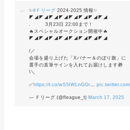
✨
#Ｆリーグ
2024-2025 情報✨
◤◢◤◢◤◢◤◢◤◢◤◢◤◢◤◢
. 3月23日 22:00まで！
🔥スペシャルオークション開催中🔥
◤◢◤◢◤◢◤◢◤◢◤◢◤◢◤◢
/／
会場を盛り上げた「Xバナー＆のぼり旗」に
選手の直筆サインを入れてお届けします🎁
\＼
✅
https://t.co/wS5lWLnGGr
…
pic.twitter.c
— Ｆリーグ (@fleague_t)
March 17, 2025