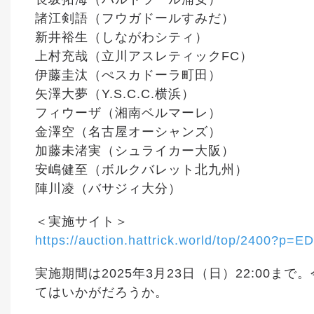
諸江剣語（フウガドールすみだ）
新井裕生（しながわシティ）
上村充哉（立川アスレティックFC）
伊藤圭汰（ぺスカドーラ町田）
矢澤大夢（Y.S.C.C.横浜）
フィウーザ（湘南ベルマーレ）
金澤空（名古屋オーシャンズ）
加藤未渚実（シュライカー大阪）
安嶋健至（ボルクバレット北九州）
陣川凌（バサジィ大分）
＜実施サイト＞
https://auction.hattrick.world/top/2400
実施期間は2025年3月23日（日）22:00
てはいかがだろうか。