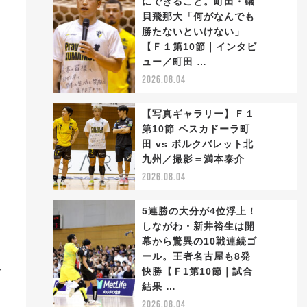
にできること。町田・礒
貝飛那大「何がなんでも
勝たないといけない」
2
【Ｆ１第10節｜インタビ
ュー／町田 …
2026.08.04
【写真ギャラリー】Ｆ１
第10節 ペスカドーラ町
田 vs ボルクバレット北
3
九州／撮影＝満本泰介
2026.08.04
5連勝の大分が4位浮上！
しながわ・新井裕生は開
幕から驚異の10戦連続ゴ
ール。王者名古屋も8発
4
み
快勝【Ｆ1第10節｜試合
結果 …
2026.08.04