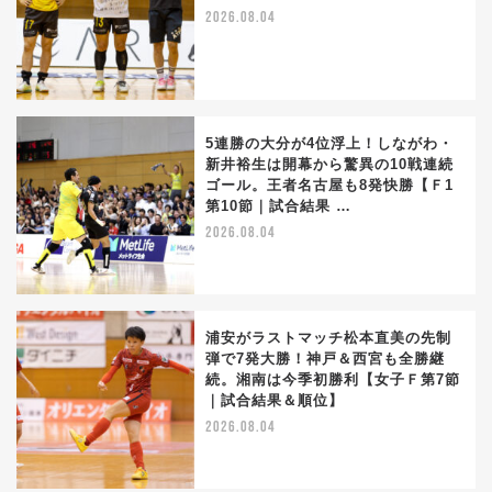
2026.08.04
5連勝の大分が4位浮上！しながわ・
新井裕生は開幕から驚異の10戦連続
ゴール。王者名古屋も8発快勝【Ｆ1
第10節｜試合結果 …
2026.08.04
浦安がラストマッチ松本直美の先制
弾で7発大勝！神戸＆西宮も全勝継
続。湘南は今季初勝利【女子Ｆ第7節
｜試合結果＆順位】
2026.08.04