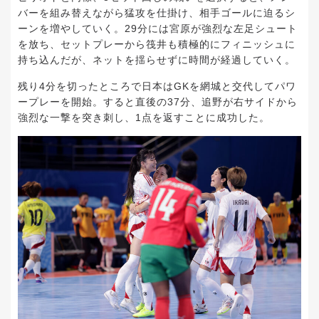
バーを組み替えながら猛攻を仕掛け、相手ゴールに迫るシ
ーンを増やしていく。29分には宮原が強烈な左足シュート
を放ち、セットプレーから筏井も積極的にフィニッシュに
持ち込んだが、ネットを揺らせずに時間が経過していく。
残り4分を切ったところで日本はGKを網城と交代してパワ
ープレーを開始。すると直後の37分、追野が右サイドから
強烈な一撃を突き刺し、1点を返すことに成功した。