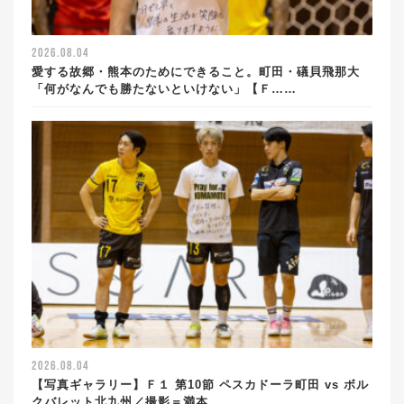
2026.08.04
愛する故郷・熊本のためにできること。町田・礒貝飛那大
「何がなんでも勝たないといけない」【Ｆ……
2026.08.04
【写真ギャラリー】Ｆ１ 第10節 ペスカドーラ町田 vs ボル
クバレット北九州／撮影＝満本……