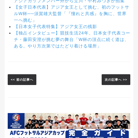
アジアカップメンバー外から立川・中村みづきが招集
【女子日本代表】アジア女王として挑む、初のフットサ
ルW杯──須賀雄大監督「『憧れと共感』を胸に、世界
一へ挑む」
【日本女子代表特集】アジア女王の残影
【独占インタビュー】競技生活24年、日本女子代表コー
チ・藤田安澄が挑む夢の舞台「W杯の頂点に続く道は、
ある。やり方次第ではたどり着ける場所」
<< 前の記事へ
次の記事へ >>