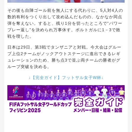
その後も自陣ゴール前を無人にする代わりに、5人対4人の
数的有利をつくり出して攻め込んだものの、なかなか同点
弾を奪えない。すると、残り1分を切ったところで“パワー
プレー返し”を決められ万事休す。ポルトガルに1－3で敗
戦を喫した。
日本は29日、第3戦でタンザニアと対戦。今大会はグルー
プ上位2チームがノックアウトステージに進出できるレギ
ュレーションのため、勝ち点3で並ぶ両チームの勝者がグ
ループ突破を決める。
↓【完全ガイド】フットサル女子W杯↓