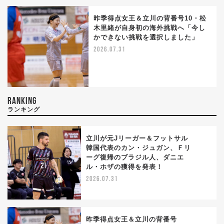
昨季得点女王＆立川の背番号10・松
木里緒が自身初の海外挑戦へ「今し
かできない挑戦を選択しました」
2026.07.31
RANKING
ランキング
立川が元Jリーガー＆フットサル
韓国代表のカン・ジュガン、Ｆリ
ーグ復帰のブラジル人、ダニエ
1
ル・ホザの獲得を発表！
2026.07.31
昨季得点女王＆立川の背番号