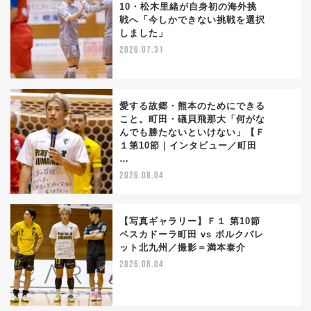
10・松木里緒が自身初の海外挑
戦へ「今しかできない挑戦を選択
2
しました」
2026.07.31
愛する故郷・熊本のためにできる
こと。町田・礒貝飛那大「何がな
んでも勝たないといけない」【Ｆ
3
１第10節｜インタビュー／町田
…
2026.08.04
【写真ギャラリー】Ｆ１ 第10節
ペスカドーラ町田 vs ボルクバレ
ット北九州／撮影＝満本泰介
4
2026.08.04