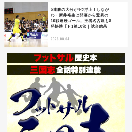
5連勝の大分が4位浮上！しなが
わ・新井裕生は開幕から驚異の
10戦連続ゴール。王者名古屋も8
5
発快勝【Ｆ1第10節｜試合結果
…
2026.08.04