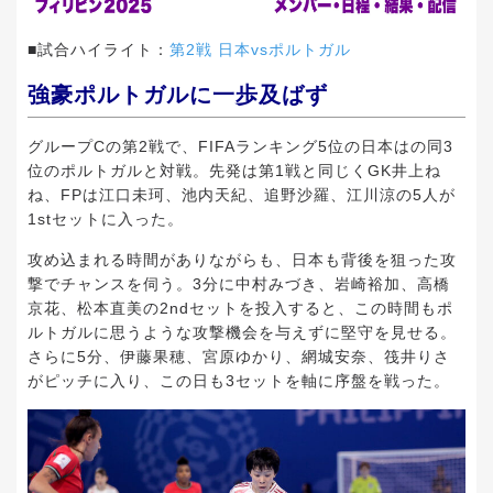
■試合ハイライト：
第2戦 日本vsポルトガル
強豪ポルトガルに一歩及ばず
グループCの第2戦で、FIFAランキング5位の日本はの同3
位のポルトガルと対戦。先発は第1戦と同じくGK井上ね
ね、FPは江口未珂、池内天紀、追野沙羅、江川涼の5人が
1stセットに入った。
攻め込まれる時間がありながらも、日本も背後を狙った攻
撃でチャンスを伺う。3分に中村みづき、岩崎裕加、高橋
京花、松本直美の2ndセットを投入すると、この時間もポ
ルトガルに思うような攻撃機会を与えずに堅守を見せる。
さらに5分、伊藤果穂、宮原ゆかり、網城安奈、筏井りさ
がピッチに入り、この日も3セットを軸に序盤を戦った。