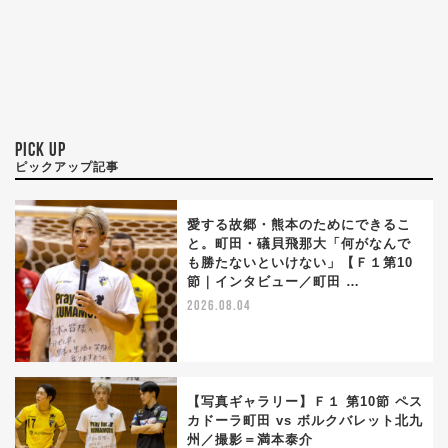
PICK UP
ピックアップ記事
愛する故郷・熊本のためにできるこ
と。町田・礒貝飛那大「何がなんで
も勝たないといけない」【Ｆ１第10
節｜インタビュー／町田 …
2026.08.04
【写真ギャラリー】Ｆ１ 第10節 ペス
カドーラ町田 vs ボルクバレット北九
州／撮影＝満本泰介