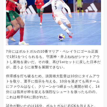
7分にはポルトガルの10番マリア・ペレイラにゴール正面
で1対1をつくられるも、守護神・井上ねねがシャットアウ
トし窮地を凌いだ。その後、再び1stセットに戻した日本だ
が、思うように攻撃を展開できない。
停滞感を打ち破るため、須賀雄大監督は10分にタイムアウ
トを取り、選手に指示を与える。10分を過ぎても両チーム
にファウルはなく、クリーンかつ締まった展開が続く。14
分には筏井が枠を捉える強烈なシュートを放ったものの、
これは相手GKに防がれた。
試合が動いたのは16分。ポルトガルに右CKを与えると、