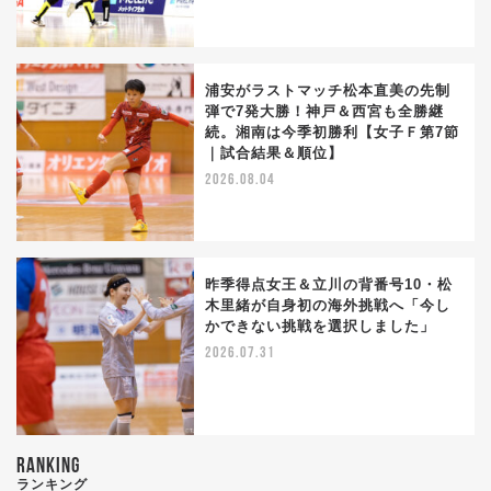
浦安がラストマッチ松本直美の先制
弾で7発大勝！神戸＆西宮も全勝継
続。湘南は今季初勝利【女子Ｆ第7節
｜試合結果＆順位】
2026.08.04
昨季得点女王＆立川の背番号10・松
木里緒が自身初の海外挑戦へ「今し
かできない挑戦を選択しました」
2026.07.31
RANKING
ランキング