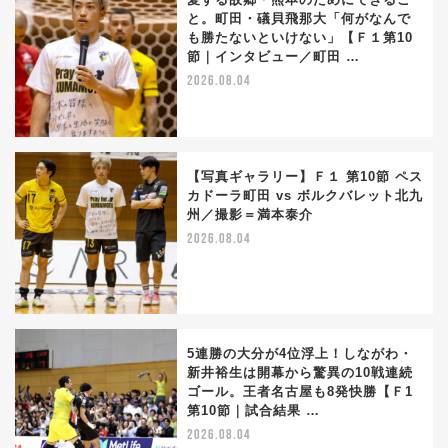
と。町田・礒貝飛那大「何がなんで
も勝たないといけない」【Ｆ１第10
節｜インタビュー／町田 …
2026.08.04
【写真ギャラリー】Ｆ１ 第10節 ペス
カドーラ町田 vs ボルクバレット北九
州／撮影＝満本泰介
2026.08.04
5連勝の大分が4位浮上！しながわ・
新井裕生は開幕から驚異の10戦連続
ゴール。王者名古屋も8発快勝【Ｆ1
第10節｜試合結果 …
2026.08.04