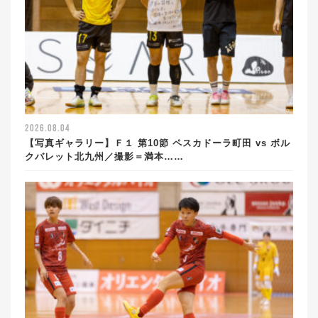
2026.08.04
【写真ギャラリー】Ｆ１ 第10節 ペスカドーラ町田 vs ボル
クバレット北九州／撮影＝満本……