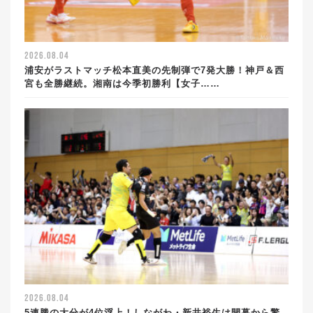
2026.08.04
浦安がラストマッチ松本直美の先制弾で7発大勝！神戸＆西
宮も全勝継続。湘南は今季初勝利【女子……
2026.08.04
5連勝の大分が4位浮上！しながわ・新井裕生は開幕から驚