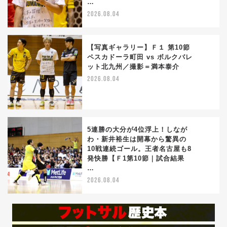
…
2026.08.04
【写真ギャラリー】Ｆ１ 第10節
ペスカドーラ町田 vs ボルクバレ
ット北九州／撮影＝満本泰介
4
2026.08.04
5連勝の大分が4位浮上！しなが
わ・新井裕生は開幕から驚異の
10戦連続ゴール。王者名古屋も8
5
発快勝【Ｆ1第10節｜試合結果
…
2026.08.04