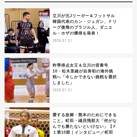
立川が元Jリーガー＆フットサル
韓国代表のカン・ジュガン、Ｆリ
ーグ復帰のブラジル人、ダニエ
1
ル・ホザの獲得を発表！
2026.07.31
昨季得点女王＆立川の背番号
10・松木里緒が自身初の海外挑
戦へ「今しかできない挑戦を選択
2
しました」
2026.07.31
愛する故郷・熊本のためにできる
こと。町田・礒貝飛那大「何がな
んでも勝たないといけない」【Ｆ
3
１第10節｜インタビュー／町田