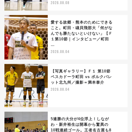
2026.08.08
愛する故郷・熊本のためにできる
こと。町田・礒貝飛那大「何がな
んでも勝たないといけない」【Ｆ
2
１第10節｜インタビュー／町田
…
2026.08.04
【写真ギャラリー】Ｆ１ 第10節
ペスカドーラ町田 vs ボルクバレ
ット北九州／撮影＝満本泰介
3
2026.08.04
5連勝の大分が4位浮上！しなが
わ・新井裕生は開幕から驚異の
10戦連続ゴール。王者名古屋も8