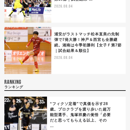
2026.08.04
浦安がラストマッチ松本直美の先制
弾で7発大勝！神戸＆西宮も全勝継
続。湘南は今季初勝利【女子Ｆ第7節
｜試合結果＆順位】
2026.08.04
RANKING
ランキング
“フィクソ定着”で真価を示す28
歳。プロクラブを渡り歩いた超万
能型選手、鬼塚祥慶の覚悟「必要
1
だと思ってもらえる以上、その
…