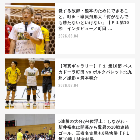
愛する故郷・熊本のためにできるこ
と。町田・礒貝飛那大「何がなんで
も勝たないといけない」【Ｆ１第10
節｜インタビュー／町田 …
2026.08.04
【写真ギャラリー】Ｆ１ 第10節 ペス
カドーラ町田 vs ボルクバレット北九
州／撮影＝満本泰介
2026.08.04
5連勝の大分が4位浮上！しながわ・
新井裕生は開幕から驚異の10戦連続
ゴール。王者名古屋も8発快勝【Ｆ1
第10節｜試合結果 …