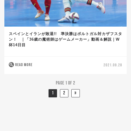
スペインとイランが敗退!! 準決勝はポルトガル対カザフスタ
ン！ ｜「36歳の魔術師はゲームメーカー」動画＆解説｜W
杯14日目
READ MORE
2021.09.28
Page 1 of 2
1
2
»