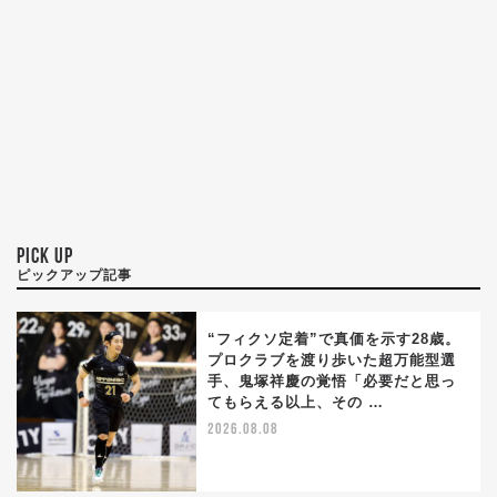
PICK UP
ピックアップ記事
“フィクソ定着”で真価を示す28歳。
プロクラブを渡り歩いた超万能型選
手、鬼塚祥慶の覚悟「必要だと思っ
てもらえる以上、その …
2026.08.08