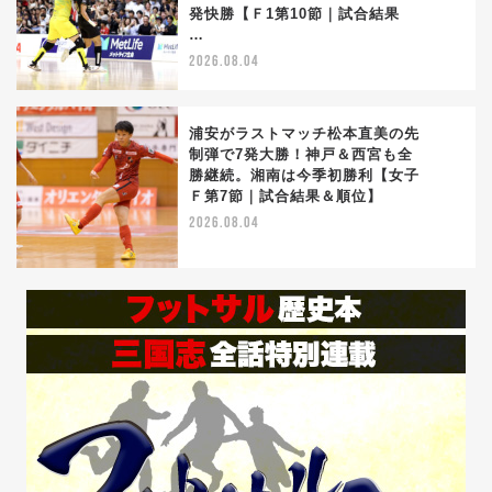
4
発快勝【Ｆ1第10節｜試合結果
…
2026.08.04
浦安がラストマッチ松本直美の先
制弾で7発大勝！神戸＆西宮も全
勝継続。湘南は今季初勝利【女子
5
Ｆ第7節｜試合結果＆順位】
2026.08.04