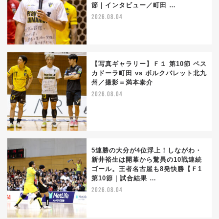
節｜インタビュー／町田 …
2026.08.04
【写真ギャラリー】Ｆ１ 第10節 ペス
カドーラ町田 vs ボルクバレット北九
州／撮影＝満本泰介
2026.08.04
5連勝の大分が4位浮上！しながわ・
新井裕生は開幕から驚異の10戦連続
ゴール。王者名古屋も8発快勝【Ｆ1
第10節｜試合結果 …
2026.08.04