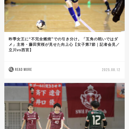
昨季女王に“不完全燃焼”での引き分け。「互角の戦いではダ
メ」主将・藤田実桜が見せた向上心【女子第7節｜記者会見／
立川vs西宮】
READ MORE
2025.08.12