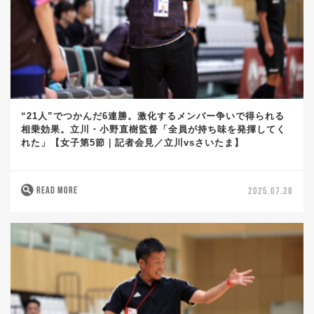
“21人”でつかんだ6連勝。激化するメンバー争いで得られる
相乗効果。立川・小野直樹監督「全員が持ち味を発揮してく
れた」【女子第5節｜記者会見／立川vsさいたま】
READ MORE
2025.07.28