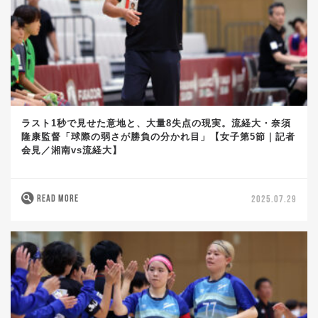
ラスト1秒で見せた意地と、大量8失点の現実。流経大・奈須
隆康監督「球際の弱さが勝負の分かれ目」【女子第5節｜記者
会見／湘南vs流経大】
READ MORE
2025.07.29