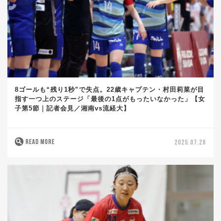
8ゴールも“残り1秒”で失点。22歳キャプテン・村田莉菜が目
指す一つ上のステージ「最後の1点がもったいなかった」【女
子第5節｜記者会見／湘南vs流経大】
READ MORE
2025.07.28