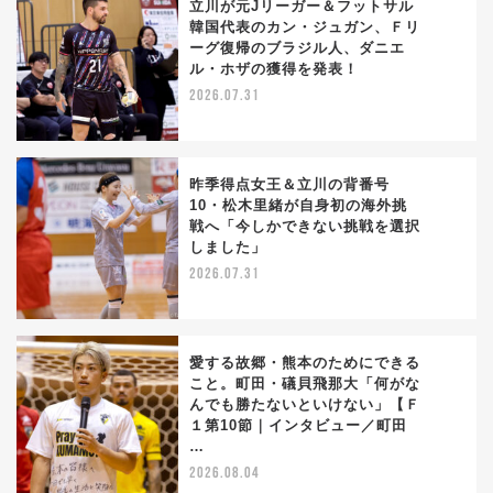
立川が元Jリーガー＆フットサル
韓国代表のカン・ジュガン、Ｆリ
ーグ復帰のブラジル人、ダニエ
1
ル・ホザの獲得を発表！
2026.07.31
昨季得点女王＆立川の背番号
10・松木里緒が自身初の海外挑
戦へ「今しかできない挑戦を選択
2
しました」
2026.07.31
愛する故郷・熊本のためにできる
こと。町田・礒貝飛那大「何がな
んでも勝たないといけない」【Ｆ
3
１第10節｜インタビュー／町田
…
2026.08.04