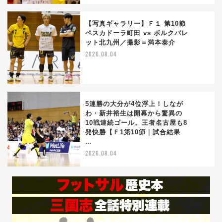
【写真ギャラリー】Ｆ１ 第10節
ペスカドーラ町田 vs ボルクバレ
ット北九州／撮影＝満本泰介
4
2026.08.04
5連勝の大分が4位浮上！しなが
わ・新井裕生は開幕から驚異の
10戦連続ゴール。王者名古屋も8
5
発快勝【Ｆ1第10節｜試合結果
…
2026.08.04