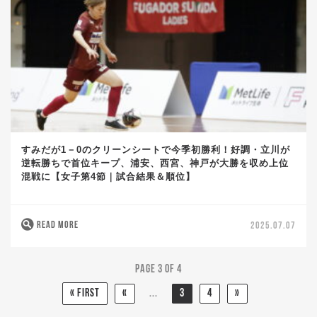
すみだが1－0のクリーンシートで今季初勝利！好調・立川が
逆転勝ちで首位キープ、浦安、西宮、神戸が大勝を収め上位
混戦に【女子第4節｜試合結果＆順位】
READ MORE
2025.07.07
Page 3 of 4
« First
«
...
3
4
»