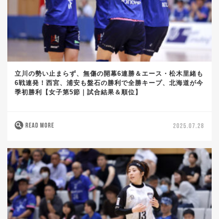
立川の勢い止まらず、無傷の開幕6連勝＆エース・松木里緒も
6戦連発！西宮、浦安も盤石の勝利で全勝キープ、北海道が今
季初勝利【女子第5節｜試合結果＆順位】
READ MORE
2025.07.28