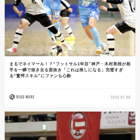
まるでネイマール！？“フットサル1年目”神戸・木村美桜が相
手を一瞬で抜き去る股抜き「これは推しになる」完璧すぎ
る“驚愕スキル”にファンも心酔
READ MORE
2025.07.09