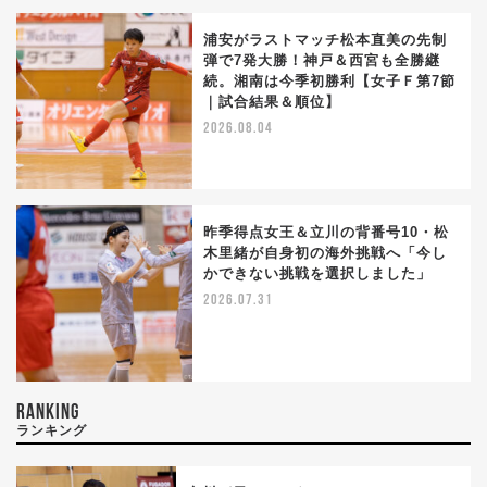
浦安がラストマッチ松本直美の先制
弾で7発大勝！神戸＆西宮も全勝継
続。湘南は今季初勝利【女子Ｆ第7節
｜試合結果＆順位】
2026.08.04
昨季得点女王＆立川の背番号10・松
木里緒が自身初の海外挑戦へ「今し
かできない挑戦を選択しました」
2026.07.31
RANKING
ランキング