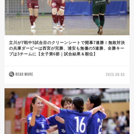
立川が7戦中5試合目のクリーンシートで開幕7連勝！無敗対決
の兵庫ダービーは西宮が完勝、浦安も無傷の5連勝、全勝キー
プは3チームに【女子第6節｜試合結果＆順位】
READ MORE
2025.08.05