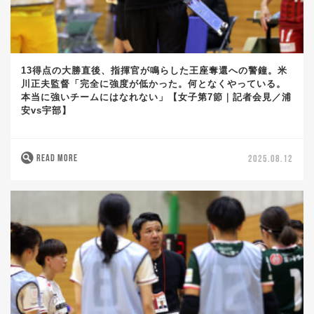
13得点の大勝直後、指揮官が鳴らした王座奪還への警鐘。米
川正夫監督「完全に強度が低かった。何となくやっている。
本当に強いチームにはなれない」【女子第7節｜記者会見／浦
安vs宇部】
READ MORE
2025.08.12