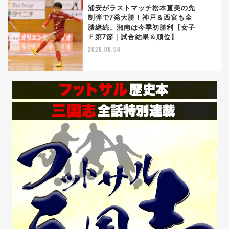
浦安がラストマッチ松本直美の先
制弾で7発大勝！神戸＆西宮も全
勝継続。湘南は今季初勝利【女子
5
Ｆ第7節｜試合結果＆順位】
2026.08.04