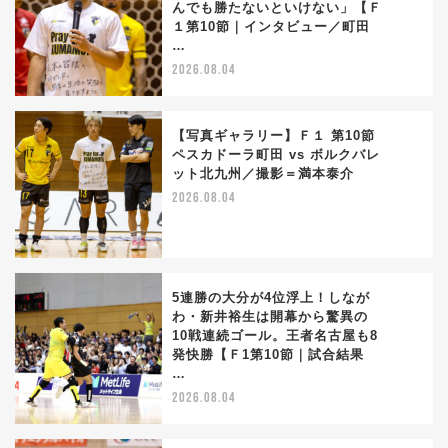
んでも勝たないといけない」【Ｆ
2
１第10節｜インタビュー／町田
…
2026.08.04
【写真ギャラリー】Ｆ１ 第10節
ペスカドーラ町田 vs ボルクバレ
ット北九州／撮影＝満本泰介
3
2026.08.04
5連勝の大分が4位浮上！しなが
わ・新井裕生は開幕から驚異の
10戦連続ゴール。王者名古屋も8
4
発快勝【Ｆ1第10節｜試合結果
…
2026.08.04