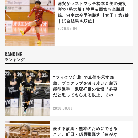
浦安がラストマッチ松本直美の先制
弾で7発大勝！神戸＆西宮も全勝継
続。湘南は今季初勝利【女子Ｆ第7節
｜試合結果＆順位】
2026.08.04
RANKING
ランキング
“フィクソ定着”で真価を示す28
歳。プロクラブを渡り歩いた超万
能型選手、鬼塚祥慶の覚悟「必要
1
だと思ってもらえる以上、その
…
2026.08.08
愛する故郷・熊本のためにできる
こと。町田・礒貝飛那大「何がな