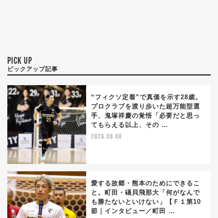
PICK UP
ピックアップ記事
“フィクソ定着”で真価を示す28歳。
プロクラブを渡り歩いた超万能型選
手、鬼塚祥慶の覚悟「必要だと思っ
てもらえる以上、その …
2026.08.08
愛する故郷・熊本のためにできるこ
と。町田・礒貝飛那大「何がなんで
も勝たないといけない」【Ｆ１第10
節｜インタビュー／町田 …