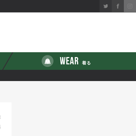
WEAR
着る
3
4