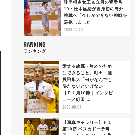
昨季得点女王＆立川の背番号
10・松木里緒が自身初の海外
挑戦へ「今しかできない挑戦を
選択しました」
2026.07.31
RANKING
ランキング
愛する故郷・熊本のため
にできること。町田・礒
貝飛那大「何がなんでも
勝たないといけない」
1
【Ｆ１第10節｜インタビ
ュー／町田 …
2026.08.04
【写真ギャラリー】Ｆ１
第10節 ペスカドーラ町