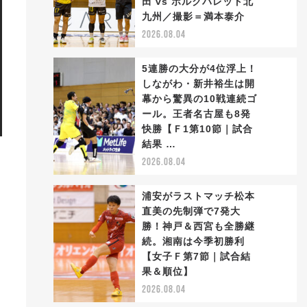
田 vs ボルクバレット北
2
九州／撮影＝満本泰介
2026.08.04
5連勝の大分が4位浮上！
しながわ・新井裕生は開
幕から驚異の10戦連続ゴ
ール。王者名古屋も8発
3
快勝【Ｆ1第10節｜試合
結果 …
2026.08.04
浦安がラストマッチ松本
直美の先制弾で7発大
勝！神戸＆西宮も全勝継
続。湘南は今季初勝利
4
【女子Ｆ第7節｜試合結
果＆順位】
2026.08.04