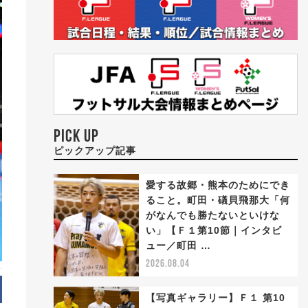
PICK UP
ピックアップ記事
愛する故郷・熊本のためにでき
ること。町田・礒貝飛那大「何
がなんでも勝たないといけな
い」【Ｆ１第10節｜インタビ
ュー／町田 …
2026.08.04
【写真ギャラリー】Ｆ１ 第10