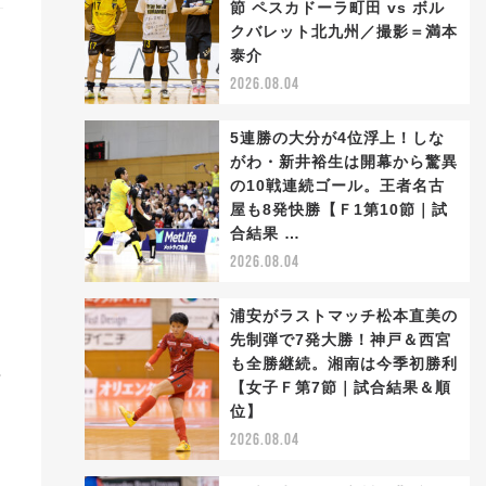
節 ペスカドーラ町田 vs ボル
クバレット北九州／撮影＝満本
泰介
2026.08.04
5連勝の大分が4位浮上！しな
がわ・新井裕生は開幕から驚異
の10戦連続ゴール。王者名古
屋も8発快勝【Ｆ1第10節｜試
合結果 …
2026.08.04
浦安がラストマッチ松本直美の
先制弾で7発大勝！神戸＆西宮
も全勝継続。湘南は今季初勝利
場
【女子Ｆ第7節｜試合結果＆順
位】
2026.08.04