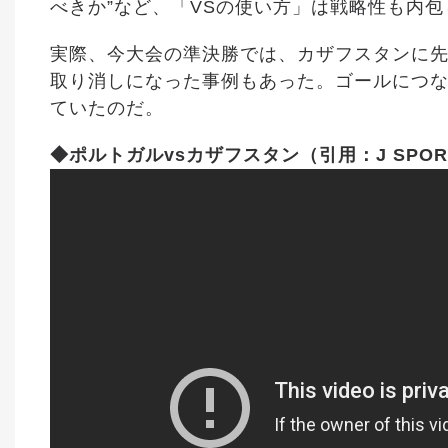
べきか”など、「VSの使い方」は戦略性も内
実際、今大会の準決勝では、カザフスタンに先
取り消しになった事例もあった。ゴールにつ
ていたのだ。
◆ポルトガルvsカザフスタン（引用：J SPOR