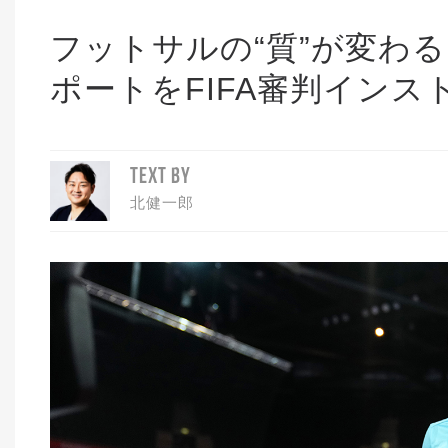
フットサルの“質”が変わ
ポートをFIFA審判イン
TEXT BY
北健一郎