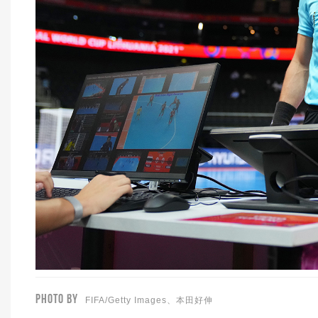
PHOTO BY
FIFA/Getty Images、本田好伸