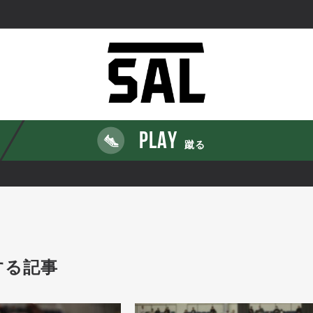
PLAY
蹴る
する記事