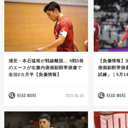
浦安・本石猛裕が戦線離脱… 4戦5発
【負傷情報】
のエースが右膝内側側副靱帯損傷で
側側副靭帯損
全治2カ月半【負傷情報】
試練」｜5月1
READ MORE
READ MORE
2025.06.30