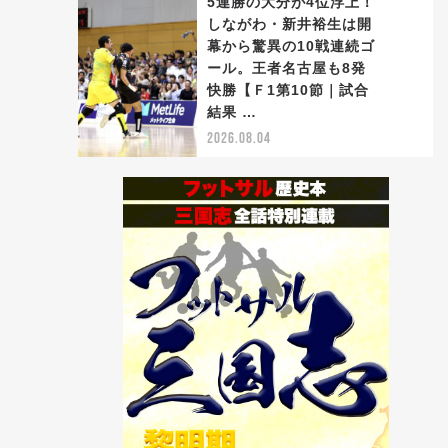
5連勝の大分が4位浮上！
しながわ・新井裕生は開
幕から驚異の10戦連続ゴ
ール。王者名古屋も8発
5
快勝【Ｆ1第10節｜試合
結果 …
2026.08.04