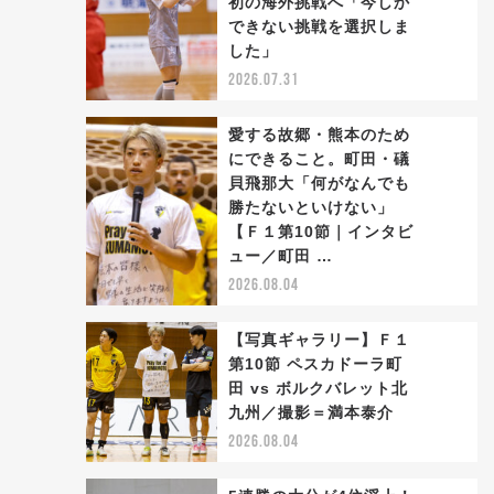
初の海外挑戦へ「今しか
2
できない挑戦を選択しま
した」
2026.07.31
愛する故郷・熊本のため
にできること。町田・礒
貝飛那大「何がなんでも
勝たないといけない」
3
【Ｆ１第10節｜インタビ
ュー／町田 …
2026.08.04
【写真ギャラリー】Ｆ１
第10節 ペスカドーラ町
田 vs ボルクバレット北
4
九州／撮影＝満本泰介
2026.08.04