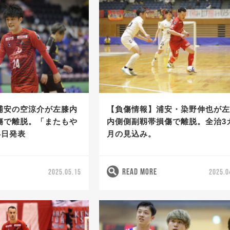
浦安の空涼介が左膝内
【負傷情報】浦安・染野伸也が
傷で離脱。「またもや
内側側副靱帯損傷で離脱。全治3
4日発表
月の見込み。
READ MORE
2025.05.15
2025.0