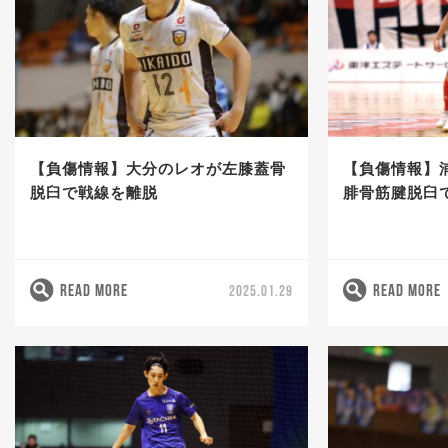
【負傷情報】大分のレオが左膝蓋骨
【負傷情報】
脱臼で戦線を離脱
腓骨筋腱脱臼
READ MORE
READ MORE
2025.01.29