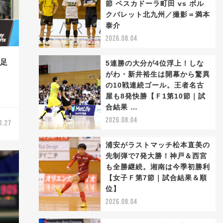
節 ペスカドーラ町田 vs ボル
クバレット北九州／撮影＝満本
泰介
2026.08.04
右足
5連勝の大分が4位浮上！しな
脱
がわ・新井裕生は開幕から驚異
の10戦連続ゴール。王者名古
屋も8発快勝【Ｆ1第10節｜試
合結果 …
2026.08.04
1.27
浦安がラストマッチ松本直美の
先制弾で7発大勝！神戸＆西宮
も全勝継続。湘南は今季初勝利
【女子Ｆ第7節｜試合結果＆順
位】
2026.08.04