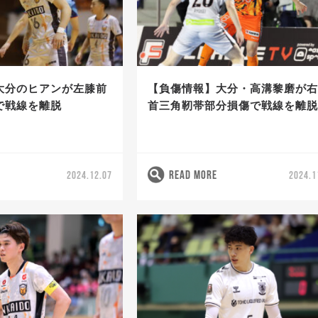
大分のヒアンが左膝前
【負傷情報】大分・高溝黎磨が
で戦線を離脱
首三角靭帯部分損傷で戦線を離
READ MORE
2024.12.07
2024.1