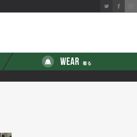
WEAR
着る