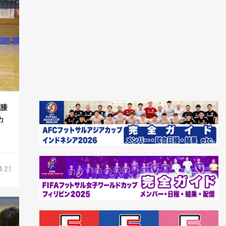
左膝
カ
4.21