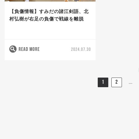
【負傷情報】すみだの諸江剣語、北
村弘樹が右足の負傷で戦線を離脱
READ MORE
2024.07.30
1
2
...