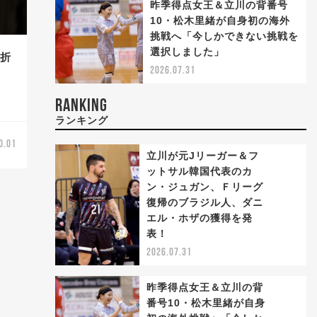
昨季得点女王＆立川の背番号
10・松木里緒が自身初の海外
挑戦へ「今しかできない挑戦を
選択しました」
骨折
2026.07.31
RANKING
ランキング
0.01
立川が元Jリーガー＆フ
ットサル韓国代表のカ
ン・ジュガン、Ｆリーグ
復帰のブラジル人、ダニ
1
エル・ホザの獲得を発
表！
2026.07.31
昨季得点女王＆立川の背
番号10・松木里緒が自身