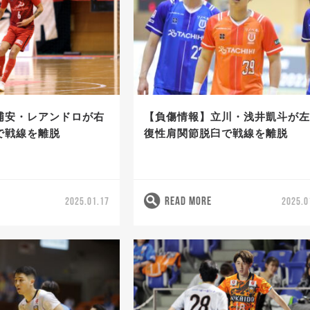
浦安・レアンドロが右
【負傷情報】立川・浅井凱斗が
で戦線を離脱
復性肩関節脱臼で戦線を離脱
READ MORE
2025.01.17
2025.0