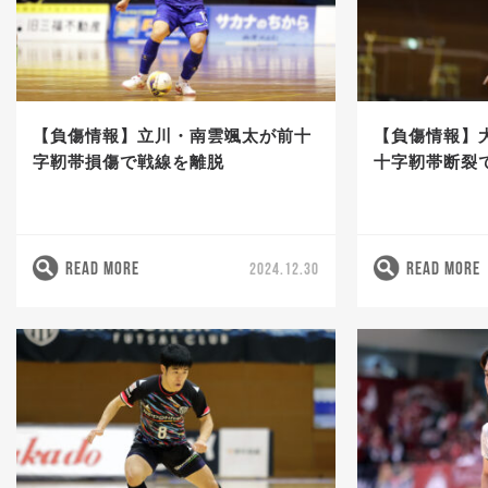
【負傷情報】立川・南雲颯太が前十
【負傷情報】
字靭帯損傷で戦線を離脱
十字靭帯断裂
READ MORE
READ MORE
2024.12.30