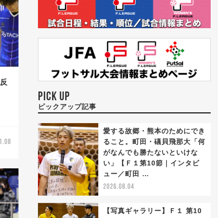
左反
PICK UP
ピックアップ記事
愛する故郷・熊本のためにでき
ること。町田・礒貝飛那大「何
1.08
がなんでも勝たないといけな
い」【Ｆ１第10節｜インタビ
ュー／町田 …
2026.08.04
【写真ギャラリー】Ｆ１ 第10