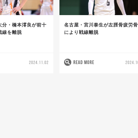
大分・橋本澪良が前十
名古屋・宮川泰生が左脛骨疲労
戦線を離脱
により戦線離脱
READ MORE
2024.11.02
2024.1