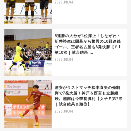
2026.08.04
5連勝の大分が4位浮上！しながわ・
新井裕生は開幕から驚異の10戦連続
ゴール。王者名古屋も8発快勝【Ｆ1
第10節｜試合結果 …
2026.08.04
浦安がラストマッチ松本直美の先制
弾で7発大勝！神戸＆西宮も全勝継
続。湘南は今季初勝利【女子Ｆ第7節
｜試合結果＆順位】
2026.08.04