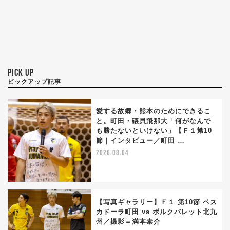
PICK UP
ピックアップ記事
愛する故郷・熊本のためにできるこ
と。町田・礒貝飛那大「何がなんで
も勝たないといけない」【Ｆ１第10
節｜インタビュー／町田 …
2026.08.04
【写真ギャラリー】Ｆ１ 第10節 ペス
カドーラ町田 vs ボルクバレット北九
州／撮影＝満本泰介