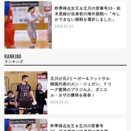
昨季得点女王＆立川の背番号10・松
木里緒が自身初の海外挑戦へ「今し
かできない挑戦を選択しました」
2026.07.31
RANKING
ランキング
立川が元Jリーガー＆フットサル
韓国代表のカン・ジュガン、Ｆリ
ーグ復帰のブラジル人、ダニエ
1
ル・ホザの獲得を発表！
2026.07.31
昨季得点女王＆立川の背番号