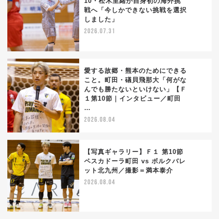
10・松木里緒が自身初の海外挑
戦へ「今しかできない挑戦を選択
2
しました」
2026.07.31
愛する故郷・熊本のためにできる
こと。町田・礒貝飛那大「何がな
んでも勝たないといけない」【Ｆ
3
１第10節｜インタビュー／町田
…
2026.08.04
【写真ギャラリー】Ｆ１ 第10節
ペスカドーラ町田 vs ボルクバレ
ット北九州／撮影＝満本泰介
4
2026.08.04