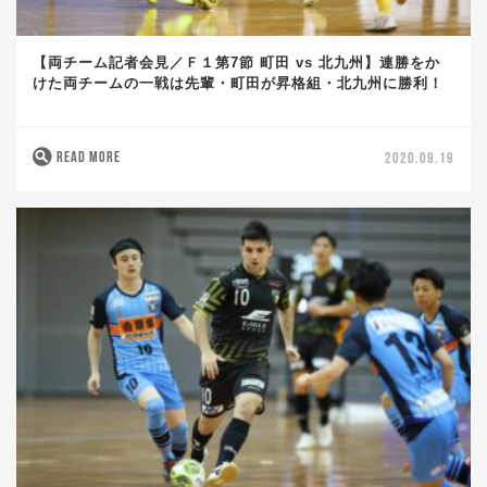
【両チーム記者会見／Ｆ１第7節 町田 vs 北九州】連勝をか
けた両チームの一戦は先輩・町田が昇格組・北九州に勝利！
READ MORE
2020.09.19