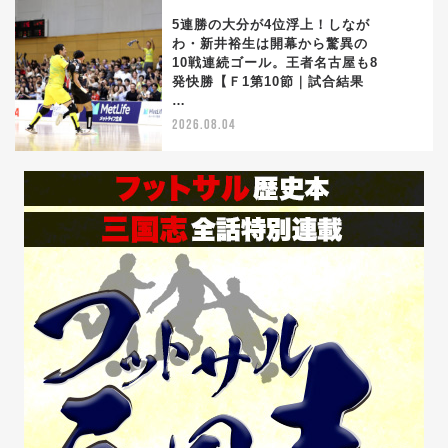
5連勝の大分が4位浮上！しなが
わ・新井裕生は開幕から驚異の
10戦連続ゴール。王者名古屋も8
5
発快勝【Ｆ1第10節｜試合結果
…
2026.08.04