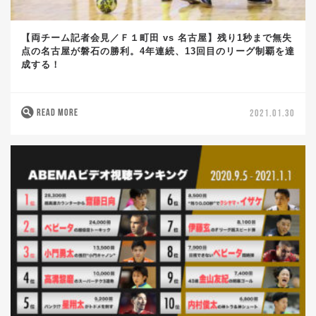
【両チーム記者会見／Ｆ１町田 vs 名古屋】残り1秒まで無失
点の名古屋が磐石の勝利。4年連続、13回目のリーグ制覇を達
成する！
READ MORE
2021.01.30