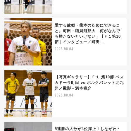
愛する故郷・熊本のためにできるこ
と。町田・礒貝飛那大「何がなんで
も勝たないといけない」【Ｆ１第10
節｜インタビュー／町田 …
2026.08.04
【写真ギャラリー】Ｆ１ 第10節 ペス
カドーラ町田 vs ボルクバレット北九
州／撮影＝満本泰介
2026.08.04
5連勝の大分が4位浮上！しながわ・