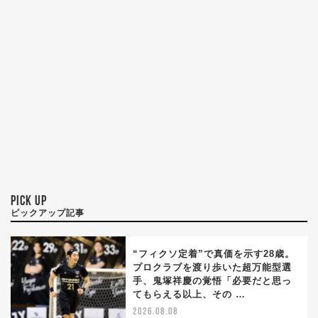
PICK UP
ピックアップ記事
“フィクソ定着”で真価を示す28歳。
プロクラブを渡り歩いた超万能型選
手、鬼塚祥慶の覚悟「必要だと思っ
てもらえる以上、その …
2026.08.08