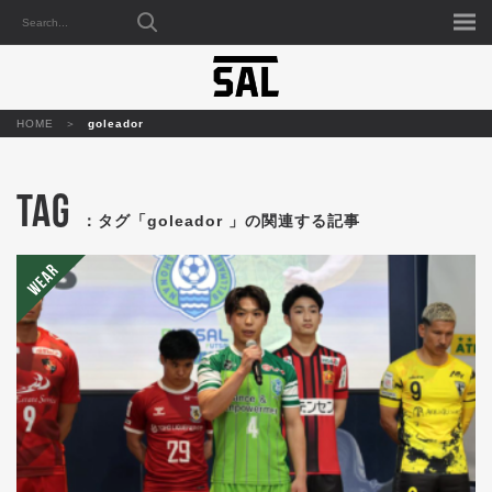
HOME
goleador
TAG
：タグ「goleador 」の関連する記事