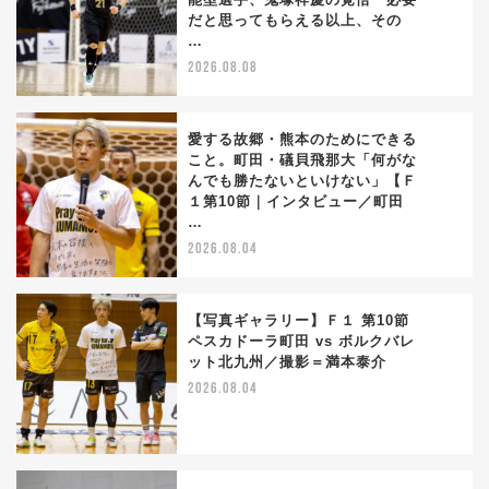
1
だと思ってもらえる以上、その
…
2026.08.08
愛する故郷・熊本のためにできる
こと。町田・礒貝飛那大「何がな
んでも勝たないといけない」【Ｆ
2
１第10節｜インタビュー／町田
…
2026.08.04
【写真ギャラリー】Ｆ１ 第10節
ペスカドーラ町田 vs ボルクバレ
ット北九州／撮影＝満本泰介
3
2026.08.04