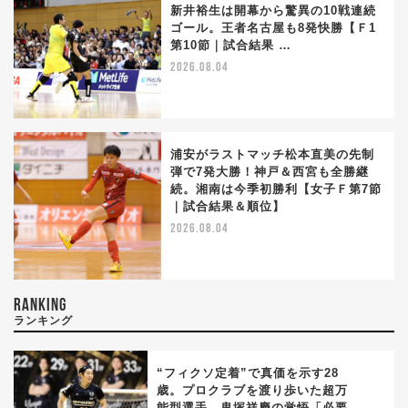
新井裕生は開幕から驚異の10戦連続
ゴール。王者名古屋も8発快勝【Ｆ1
第10節｜試合結果 …
2026.08.04
浦安がラストマッチ松本直美の先制
弾で7発大勝！神戸＆西宮も全勝継
続。湘南は今季初勝利【女子Ｆ第7節
｜試合結果＆順位】
2026.08.04
RANKING
ランキング
“フィクソ定着”で真価を示す28
歳。プロクラブを渡り歩いた超万
能型選手、鬼塚祥慶の覚悟「必要