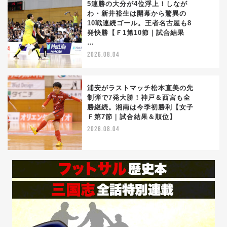
5連勝の大分が4位浮上！しなが
わ・新井裕生は開幕から驚異の
10戦連続ゴール。王者名古屋も8
4
発快勝【Ｆ1第10節｜試合結果
…
2026.08.04
浦安がラストマッチ松本直美の先
制弾で7発大勝！神戸＆西宮も全
勝継続。湘南は今季初勝利【女子
5
Ｆ第7節｜試合結果＆順位】
2026.08.04