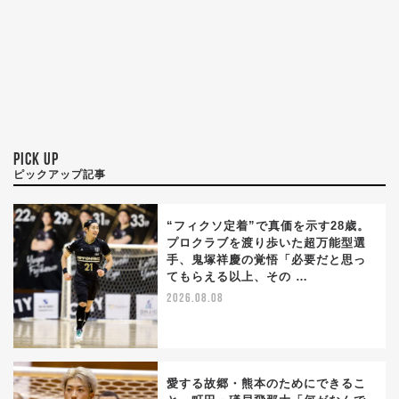
PICK UP
ピックアップ記事
“フィクソ定着”で真価を示す28歳。
プロクラブを渡り歩いた超万能型選
手、鬼塚祥慶の覚悟「必要だと思っ
てもらえる以上、その …
2026.08.08
愛する故郷・熊本のためにできるこ