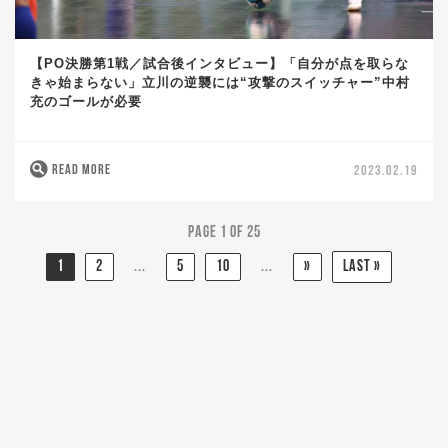
【PO決勝第1戦／試合後インタビュー】「自分が点を取らな
きゃ始まらない」立川の逆襲には“攻撃のスイッチャー”中村
充のゴールが必要
READ MORE
2023.02.19
Page 1 of 25
1
2
...
5
10
...
»
Last »