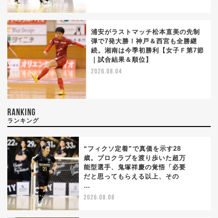
浦安がラストマッチ松本直美の先制
弾で7発大勝！神戸＆西宮も全勝継
続。湘南は今季初勝利【女子Ｆ第7節
｜試合結果＆順位】
2026.08.04
RANKING
ランキング
“フィクソ定着”で真価を示す28
歳。プロクラブを渡り歩いた超万
能型選手、鬼塚祥慶の覚悟「必要
1
だと思ってもらえる以上、その
…
2026.08.08