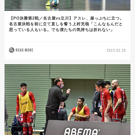
【PO決勝第2戦／名古屋vs立川】アスレ、崖っぷちに立つ。
名古屋決戦を前に立て直しを誓う上村充哉「こんなもんだと
思っている人もいる。でも僕たちの気持ちは折れない」
READ MORE
2023.02.20