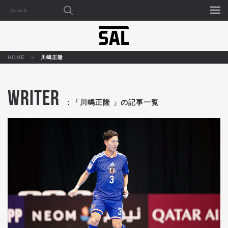
HOME
川嶋正隆
WRITER
：「川嶋正隆 」の記事一覧