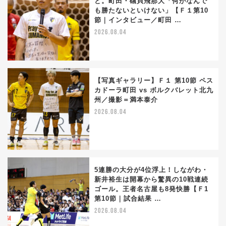
と。町田・礒貝飛那大「何がなんで
も勝たないといけない」【Ｆ１第10
節｜インタビュー／町田 …
2026.08.04
【写真ギャラリー】Ｆ１ 第10節 ペス
カドーラ町田 vs ボルクバレット北九
州／撮影＝満本泰介
2026.08.04
5連勝の大分が4位浮上！しながわ・
新井裕生は開幕から驚異の10戦連続
ゴール。王者名古屋も8発快勝【Ｆ1
第10節｜試合結果 …
2026.08.04