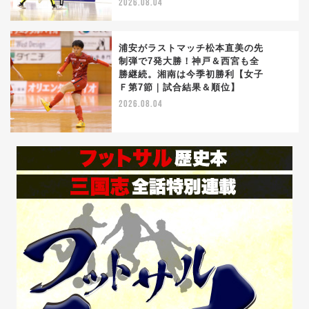
2026.08.04
浦安がラストマッチ松本直美の先
制弾で7発大勝！神戸＆西宮も全
勝継続。湘南は今季初勝利【女子
5
Ｆ第7節｜試合結果＆順位】
2026.08.04