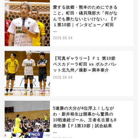
愛する故郷・熊本のためにできる
こと。町田・礒貝飛那大「何がな
んでも勝たないといけない」【Ｆ
2
１第10節｜インタビュー／町田
…
2026.08.04
【写真ギャラリー】Ｆ１ 第10節
ペスカドーラ町田 vs ボルクバレ
ット北九州／撮影＝満本泰介
3
2026.08.04
5連勝の大分が4位浮上！しなが
わ・新井裕生は開幕から驚異の
10戦連続ゴール。王者名古屋も8
4
発快勝【Ｆ1第10節｜試合結果
…