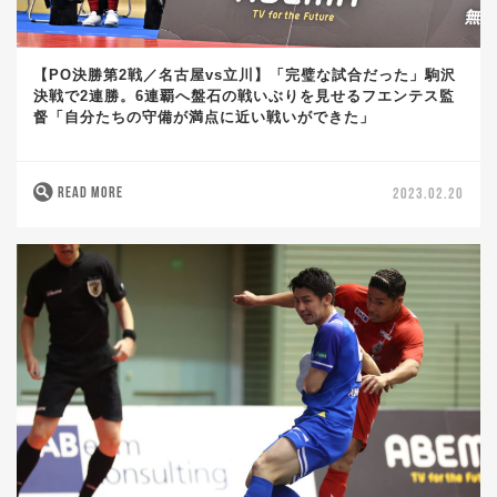
【PO決勝第2戦／名古屋vs立川】「完璧な試合だった」駒沢
決戦で2連勝。6連覇へ盤石の戦いぶりを見せるフエンテス監
督「自分たちの守備が満点に近い戦いができた」
READ MORE
2023.02.20