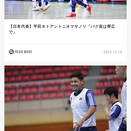
【日本代表】平田ネトアントニオマサノリ「バク宙は帯広
で」
READ MORE
2023.12.15