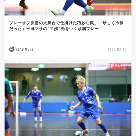
プレーオフ決勝の大舞台で仕掛けた巧妙な罠。「珍しく冷静
だった」平田マサの“半歩”先をいく頭脳プレー
READ MORE
2023.02.19