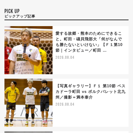
PICK UP
ピックアップ記事
愛する故郷・熊本のためにできるこ
と。町田・礒貝飛那大「何がなんで
も勝たないといけない」【Ｆ１第10
節｜インタビュー／町田 …
2026.08.04
【写真ギャラリー】Ｆ１ 第10節 ペス
カドーラ町田 vs ボルクバレット北九
州／撮影＝満本泰介
2026.08.04