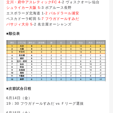
立川・府中アスレティックFC 4
-2 ヴォスクオーレ仙台
シュライカー大阪 5
-3 ボアルース長野
エスポラーダ北海道 1-
2 バルドラール浦安
ペスカドーラ町田 5-
7 フウガドールすみだ
バサジィ大分 5
-2 名古屋オーシャンズ
■順位表
■次節試合日程
6月14日（金）
19：30 フウガドールすみだ vs Ｆリーグ選抜
6月15日（土）