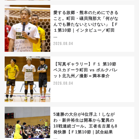
愛する故郷・熊本のためにできる
こと。町田・礒貝飛那大「何がな
んでも勝たないといけない」【Ｆ
3
１第10節｜インタビュー／町田
…
2026.08.04
【写真ギャラリー】Ｆ１ 第10節
ペスカドーラ町田 vs ボルクバレ
ット北九州／撮影＝満本泰介
4
2026.08.04
5連勝の大分が4位浮上！しなが
わ・新井裕生は開幕から驚異の
10戦連続ゴール。王者名古屋も8
5
発快勝【Ｆ1第10節｜試合結果
…