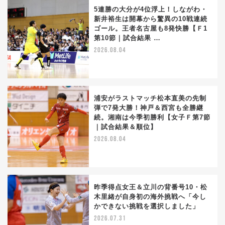
5連勝の大分が4位浮上！しながわ・
新井裕生は開幕から驚異の10戦連続
ゴール。王者名古屋も8発快勝【Ｆ1
第10節｜試合結果 …
2026.08.04
浦安がラストマッチ松本直美の先制
弾で7発大勝！神戸＆西宮も全勝継
続。湘南は今季初勝利【女子Ｆ第7節
｜試合結果＆順位】
2026.08.04
昨季得点女王＆立川の背番号10・松
木里緒が自身初の海外挑戦へ「今し
かできない挑戦を選択しました」
2026.07.31