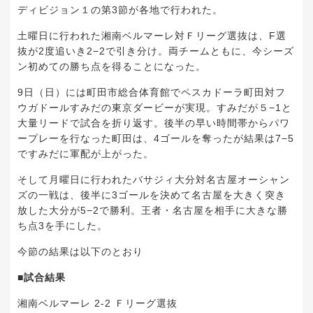
ディビジョン１の第3節が各地で行われた。
土曜日に行われた湘南ベルマーレ対Ｆリーグ選抜は、F選
抜が2度追いき2−2で引き分け。両チームともに、今シーズ
ン初めての勝ち点を得ることになった。
9日（日）には町田市総合体育館でペスカドーラ町田対フ
ウガドールすみだの東京ダービーが実現。すみだが５−1と
大量リードで試合を折り返す。後半の早い時間帯からパワ
ープレーを行なった町田は、4ゴールを奪ったが結果は7−5
ですみだに軍配が上がった。
そして月曜日に行われたバサジィ大分対名古屋オーシャン
ズの一戦は、後半に3ゴールを決めて名古屋を大きく突き
放した大分が5−2で勝利。王者・名古屋を相手に大きな勝
ち点3を手にした。
今節の結果は以下のとおり
■試合結果
湘南ベルマーレ 2-2 Ｆリーグ選抜