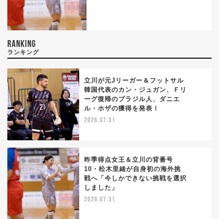
RANKING
ランキング
立川が元Jリーガー＆フットサル
韓国代表のカン・ジュガン、Ｆリ
ーグ復帰のブラジル人、ダニエ
1
ル・ホザの獲得を発表！
2026.07.31
昨季得点女王＆立川の背番号
10・松木里緒が自身初の海外挑
戦へ「今しかできない挑戦を選択
2
しました」
2026.07.31