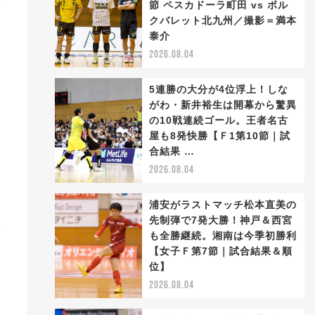
節 ペスカドーラ町田 vs ボル
クバレット北九州／撮影＝満本
泰介
2026.08.04
5連勝の大分が4位浮上！しな
がわ・新井裕生は開幕から驚異
の10戦連続ゴール。王者名古
屋も8発快勝【Ｆ1第10節｜試
合結果 …
リ
2026.08.04
浦安がラストマッチ松本直美の
先制弾で7発大勝！神戸＆西宮
を
も全勝継続。湘南は今季初勝利
【女子Ｆ第7節｜試合結果＆順
位】
2026.08.04