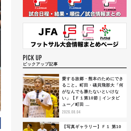
PICK UP
ピックアップ記事
愛する故郷・熊本のためにでき
ること。町田・礒貝飛那大「何
がなんでも勝たないといけな
い」【Ｆ１第10節｜インタビ
ュー／町田 …
2026.08.04
【写真ギャラリー】Ｆ１ 第10