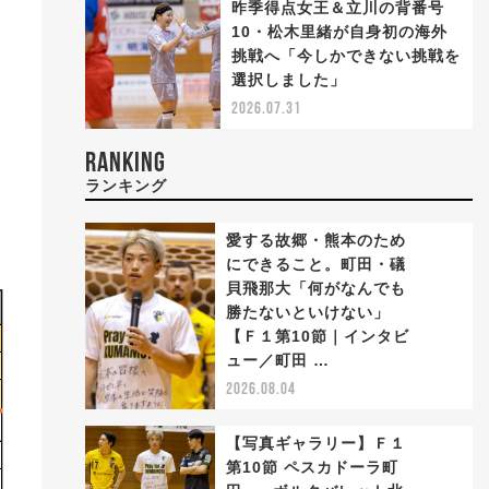
昨季得点女王＆立川の背番号
10・松木里緒が自身初の海外
挑戦へ「今しかできない挑戦を
選択しました」
2026.07.31
RANKING
ランキング
愛する故郷・熊本のため
にできること。町田・礒
貝飛那大「何がなんでも
勝たないといけない」
1
【Ｆ１第10節｜インタビ
ュー／町田 …
2026.08.04
【写真ギャラリー】Ｆ１
第10節 ペスカドーラ町