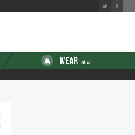
WEAR
着る
2
9