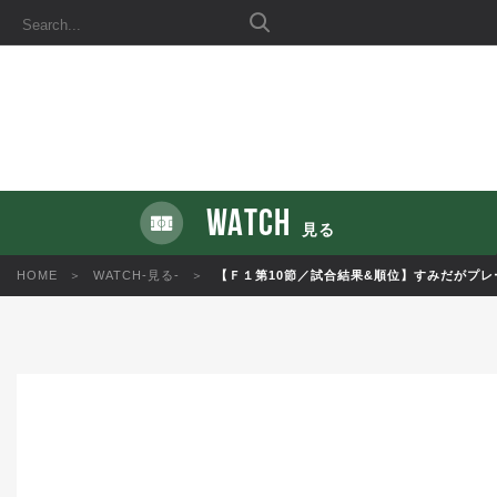
WATCH
見る
HOME
WATCH-見る-
【Ｆ１第10節／試合結果&順位】すみだがプレ