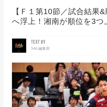
【Ｆ１第10節／試合結果
へ浮上！湘南が順位を3つ
TEXT BY
SAL編集部