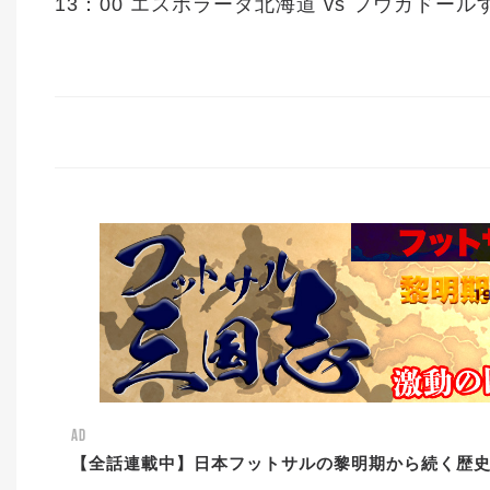
13：00 エスポラーダ北海道 vs フウガドール
AD
【全話連載中】日本フットサルの黎明期から続く歴