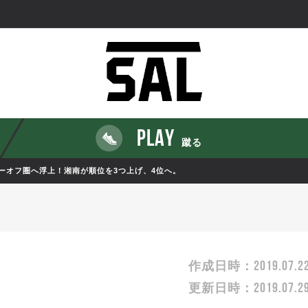
PLAY
蹴る
ーオフ圏へ浮上！湘南が順位を3つ上げ、4位へ。
2019.07.2
作成日時：
2019.07.2
更新日時：