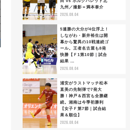
田 vs ボルクバレット北
2
九州／撮影＝満本泰介
2026.08.04
5連勝の大分が4位浮上！
しながわ・新井裕生は開
幕から驚異の10戦連続ゴ
ール。王者名古屋も8発
3
快勝【Ｆ1第10節｜試合
結果 …
2026.08.04
浦安がラストマッチ松本
直美の先制弾で7発大
勝！神戸＆西宮も全勝継
続。湘南は今季初勝利
4
【女子Ｆ第7節｜試合結
果＆順位】
2026.08.04