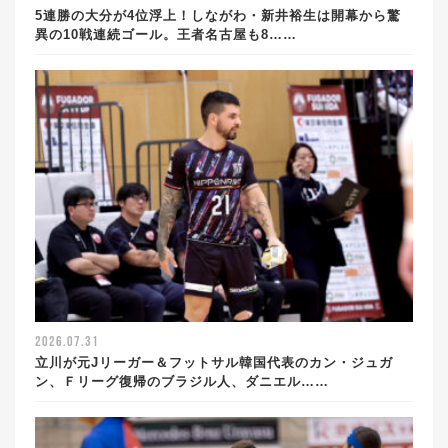
5連勝の大分が4位浮上！しながわ・新井裕生は開幕から驚
異の10戦連続ゴール。王者名古屋も8……
2026.07.31
立川が元Jリーガー＆フットサル韓国代表のカン・ジュガ
ン、Ｆリーグ復帰のブラジル人、ダニエル……