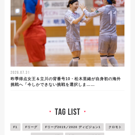
2026.07.31
昨季得点女王＆立川の背番号10・松木里緒が自身初の海外
挑戦へ「今しかできない挑戦を選択しま……
tag list
▼
▼
F1
Fリーグ
Fリーグ2019／2020 ディビジョン1
クロモト