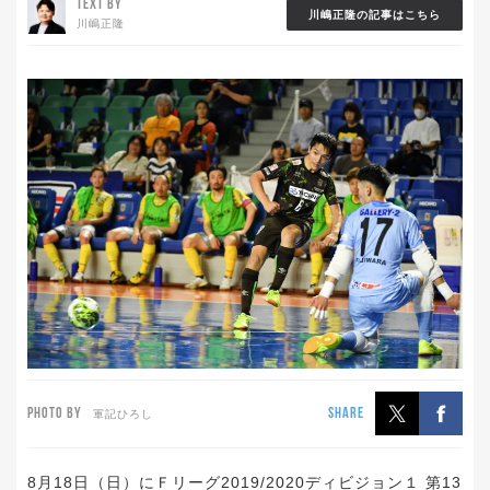
TEXT BY
川嶋正隆の記事はこちら
川嶋正隆
PHOTO BY
SHARE
軍記ひろし
8月18日（日）にＦリーグ2019/2020ディビジョン１ 第13