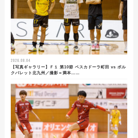
2026.08.04
【写真ギャラリー】Ｆ１ 第10節 ペスカドーラ町田 vs ボル
クバレット北九州／撮影＝満本……