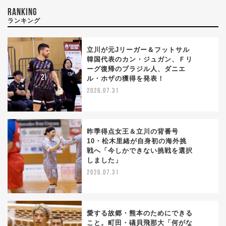
RANKING
ランキング
立川が元Jリーガー＆フットサル
韓国代表のカン・ジュガン、Ｆリ
ーグ復帰のブラジル人、ダニエ
1
ル・ホザの獲得を発表！
2026.07.31
昨季得点女王＆立川の背番号
10・松木里緒が自身初の海外挑
戦へ「今しかできない挑戦を選択
2
しました」
2026.07.31
愛する故郷・熊本のためにできる
こと。町田・礒貝飛那大「何がな