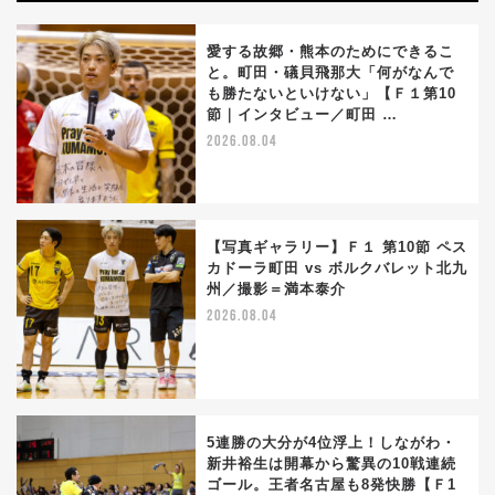
愛する故郷・熊本のためにできるこ
と。町田・礒貝飛那大「何がなんで
も勝たないといけない」【Ｆ１第10
節｜インタビュー／町田 …
2026.08.04
【写真ギャラリー】Ｆ１ 第10節 ペス
カドーラ町田 vs ボルクバレット北九
州／撮影＝満本泰介
2026.08.04
5連勝の大分が4位浮上！しながわ・
新井裕生は開幕から驚異の10戦連続
ゴール。王者名古屋も8発快勝【Ｆ1