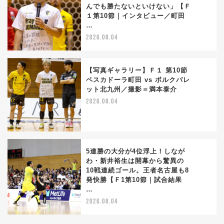
んでも勝たないといけない」【Ｆ
3
１第10節｜インタビュー／町田
…
2026.08.04
【写真ギャラリー】Ｆ１ 第10節
ペスカドーラ町田 vs ボルクバレ
ット北九州／撮影＝満本泰介
4
2026.08.04
5連勝の大分が4位浮上！しなが
わ・新井裕生は開幕から驚異の
10戦連続ゴール。王者名古屋も8
5
発快勝【Ｆ1第10節｜試合結果
…
2026.08.04