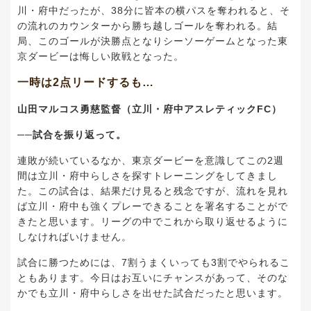
川・府中だったが、38分に皆本の横パスを奪われると、そ
の流れのカウンターから勝ち越しゴールを奪われる。結
局、このゴールが決勝点となりシーソーゲームとなった東
京ダービーは悔しい敗戦となった。
一時は2点リードするも…
山田マルコス勇慈監督（立川・府中アスレティックFC）
──試合を振り返って。
連敗が続いているなか、東京ダービーを意識してこの2週
間は立川・府中らしさを探すトレーニングをしてきまし
た。この試合は、結果だけ見ると残念ですが、流れを見れ
ば立川・府中も強くプレーできることを署名することがで
きたと思います。リーグの中でこれから取り返せるように
しなければいけません。
試合に勝つためには、7割うまくいっても3割でやられるこ
ともあります。今日はお互いにチャンスがあって、そのな
かでも立川・府中らしさを出せた試合だったと思います。