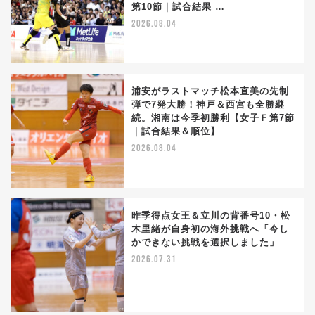
第10節｜試合結果 …
2026.08.04
浦安がラストマッチ松本直美の先制
弾で7発大勝！神戸＆西宮も全勝継
続。湘南は今季初勝利【女子Ｆ第7節
｜試合結果＆順位】
2026.08.04
昨季得点女王＆立川の背番号10・松
木里緒が自身初の海外挑戦へ「今し
かできない挑戦を選択しました」
2026.07.31