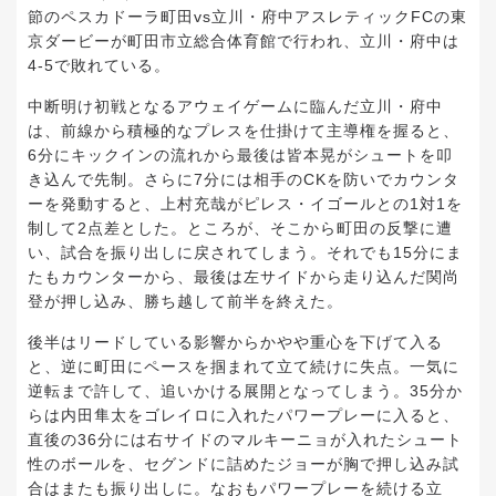
節のペスカドーラ町田vs立川・府中アスレティックFCの東
京ダービーが町田市立総合体育館で行われ、立川・府中は
4-5で敗れている。
中断明け初戦となるアウェイゲームに臨んだ立川・府中
は、前線から積極的なプレスを仕掛けて主導権を握ると、
6分にキックインの流れから最後は皆本晃がシュートを叩
き込んで先制。さらに7分には相手のCKを防いでカウンタ
ーを発動すると、上村充哉がピレス・イゴールとの1対1を
制して2点差とした。ところが、そこから町田の反撃に遭
い、試合を振り出しに戻されてしまう。それでも15分にま
たもカウンターから、最後は左サイドから走り込んだ関尚
登が押し込み、勝ち越して前半を終えた。
後半はリードしている影響からかやや重心を下げて入る
と、逆に町田にペースを掴まれて立て続けに失点。一気に
逆転まで許して、追いかける展開となってしまう。35分か
らは内田隼太をゴレイロに入れたパワープレーに入ると、
直後の36分には右サイドのマルキーニョが入れたシュート
性のボールを、セグンドに詰めたジョーが胸で押し込み試
合はまたも振り出しに。なおもパワープレーを続ける立