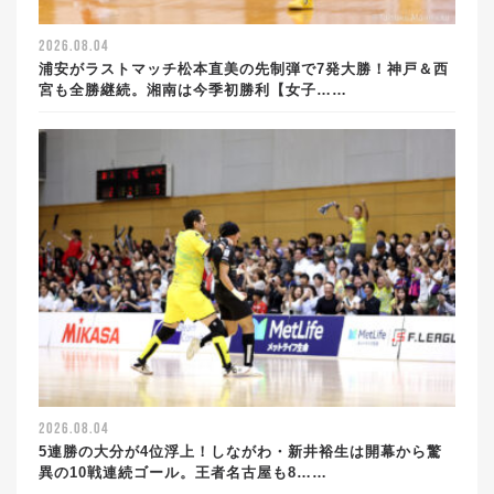
2026.08.04
浦安がラストマッチ松本直美の先制弾で7発大勝！神戸＆西
宮も全勝継続。湘南は今季初勝利【女子……
2026.08.04
5連勝の大分が4位浮上！しながわ・新井裕生は開幕から驚
異の10戦連続ゴール。王者名古屋も8……