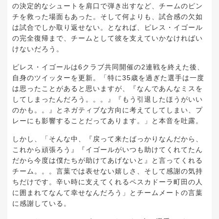
の決定的なシュートを肩口で弾き出すなど、チームのピン
チを救った場面もあった。そして何よりも、試合感の欠如
は試合でしか取り返せない。となれば、ピレス・イゴール
の完全復帰まで、チームとして彼を支えていかなければい
けないだろう。
ピレス・イゴールは6クラブ共同開催の2連戦を終えた後、
自身のツイッターを更新。「特に35歳を過ぎた選手は一度
は思ったことがあると思いますが、『なんであんなミスを
してしまったんだろう。。。』『もう引退したほうがいい
のかも。。』とネガティブな方向に考えてしてしまい、プ
レーにも影響することだってあります。」と本音を吐露。
しかし、「そんな中、『戻って来たばっかりなんだから、
これから頑張ろう』『イゴールがいつも助けてくれてたん
だから今度は僕たちが助けてあげないと』と言ってくれる
チーム。。。言葉では表せない嬉しさ、そして感謝の気持
ちだけです。辛い時に支えてくれるペスカドーラ町田の人
に囲まれてなんて幸せなんだろう」とチームメートの言葉
に感謝している。