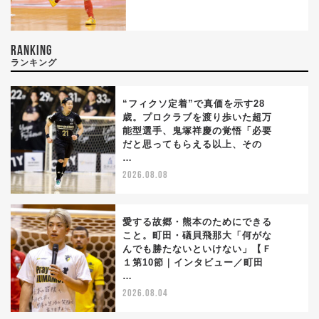
RANKING
ランキング
“フィクソ定着”で真価を示す28
歳。プロクラブを渡り歩いた超万
能型選手、鬼塚祥慶の覚悟「必要
1
だと思ってもらえる以上、その
…
2026.08.08
愛する故郷・熊本のためにできる
こと。町田・礒貝飛那大「何がな
んでも勝たないといけない」【Ｆ
2
１第10節｜インタビュー／町田
…
2026.08.04