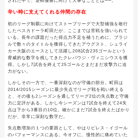
された中で、逆転優勝に向けて大事なこととは──。
辛い時に支えてくれる仲間の存在
初のリーグ制覇に向けてストーブリーグで大型補強を敢行
したペスカドーラ町田だが、ここまでは苦戦を強いられて
いる。長年の課題だった得点力不足を補うために、ブラジ
ルで数々のタイトルを獲得してきたアウグスト、シュライ
カー大阪のエースとして活躍し208試合235ゴールという
脅威的な数字を残してきたクレパウジ・ヴィニシウスを獲
得。しかし7試合を終えて25ゴールとまだまだ攻撃力に迫
力がない。
しかしその一方で、一番深刻なのが守備の部分。町田は
2014/2015シーズンに最少失点でリーグ戦を戦い終える
と、その後も2シーズンを通してリーグ2位の失点数と守備
力に定評がある。しかし今シーズンは7試合を終えて24失
点は下から3番目の10位。確かにまだ7試合を終えたばかり
だが、非常に深刻な数字だ。
失点数増加の１つの要因として、やはりピレス・イゴール
のパフォーマンスにある。今オフに、慢性的に痛めていた