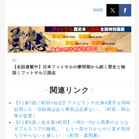
SHARE
AD
【全話連載中】日本フットサルの黎明期から続く歴史と物
語｜フットサル三国志
関連リンク
▼
▼
【F1第7節／町田×仙台】アスピランチ出身4選手を同時
起用にも「信頼感はあり勇気は必要ない」（町田・岡山
孝介監督）
【F1第6節／名古屋×町田】一時3－0から悪夢のような
ダブルスコアの敗戦。「もう一度ゼロからやり直す気持
ちでやらないと厳しい」（町田・森岡薫）