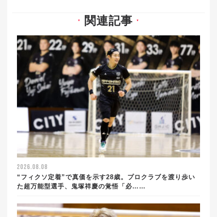
関連記事
▼
▼
2026.08.08
“フィクソ定着”で真価を示す28歳。プロクラブを渡り歩い
た超万能型選手、鬼塚祥慶の覚悟「必……