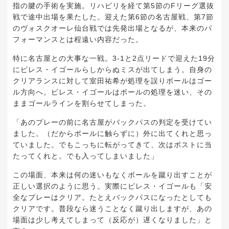
指の腱の手術を実施。リハビリを経て第5節のFリーグ選抜
戦で途中出場を果たした。迎えた第6節の名古屋戦、第7節
のヴォスクオーレ仙台戦では先発出場となるが、本来のパ
フォーマンスとは程遠い内容だった。
特に名古屋との大事な一戦。3-1と2点リードで迎えた19分
にピレス・イゴールらしからぬミスが出てしまう。自身の
クリアランスに対して室田祐希が処理を誤りボールはゴー
ル方向へ。ピレス・イゴールはボールの処理を迷い、その
ままゴールラインを割らせてしまった。
「あのプレーの前に名古屋がバックパスの判定を受けてい
ました。（だからボールに触らずに）外に出てくれと思っ
ていました。でもこっちに転がってきて、次はポストに当
たってくれと。でも入ってしまいました」
この場面、本来は何の迷いもなくボールを蹴り出すことが
正しい選択のように思う。実際にピレス・イゴールも「安
全なプレーはクリア。たとえバックパスになったとしても
クリアです。普段なら迷うことなく蹴り出しますが、あの
場面は少し考えてしまって（反応が）遅くなりました」と