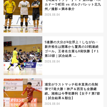
カドーラ町田 vs ボルクバレット北九
州／撮影＝満本泰介
2026.08.04
5連勝の大分が4位浮上！しながわ・
新井裕生は開幕から驚異の10戦連続
ゴール。王者名古屋も8発快勝【Ｆ1
第10節｜試合結果 …
2026.08.04
浦安がラストマッチ松本直美の先制
弾で7発大勝！神戸＆西宮も全勝継
続。湘南は今季初勝利【女子Ｆ第7節
｜試合結果＆順位】
2026.08.04