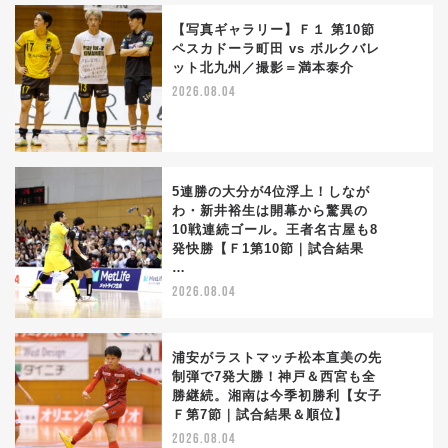
【写真ギャラリー】Ｆ１ 第10節
ペスカドーラ町田 vs ボルクバレ
ット北九州／撮影＝満本泰介
3
2026.08.04
5連勝の大分が4位浮上！しなが
わ・新井裕生は開幕から驚異の
10戦連続ゴール。王者名古屋も8
4
発快勝【Ｆ1第10節｜試合結果
…
2026.08.04
浦安がラストマッチ松本直美の先
制弾で7発大勝！神戸＆西宮も全
勝継続。湘南は今季初勝利【女子
5
Ｆ第7節｜試合結果＆順位】
2026.08.04