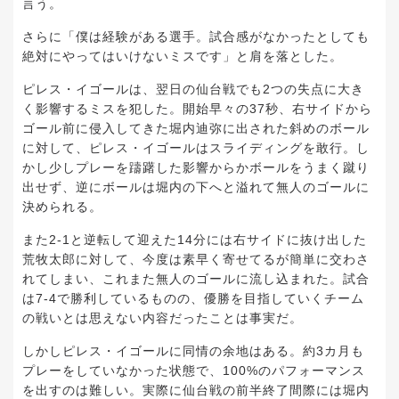
言う。
さらに「僕は経験がある選手。試合感がなかったとしても
絶対にやってはいけないミスです」と肩を落とした。
ピレス・イゴールは、翌日の仙台戦でも2つの失点に大き
く影響するミスを犯した。開始早々の37秒、右サイドから
ゴール前に侵入してきた堀内迪弥に出された斜めのボール
に対して、ピレス・イゴールはスライディングを敢行。し
かし少しプレーを躊躇した影響からかボールをうまく蹴り
出せず、逆にボールは堀内の下へと溢れて無人のゴールに
決められる。
また2-1と逆転して迎えた14分には右サイドに抜け出した
荒牧太郎に対して、今度は素早く寄せてるが簡単に交わさ
れてしまい、これまた無人のゴールに流し込まれた。試合
は7-4で勝利しているものの、優勝を目指していくチーム
の戦いとは思えない内容だったことは事実だ。
しかしピレス・イゴールに同情の余地はある。約3カ月も
プレーをしていなかった状態で、100%のパフォーマンス
を出すのは難しい。実際に仙台戦の前半終了間際には堀内