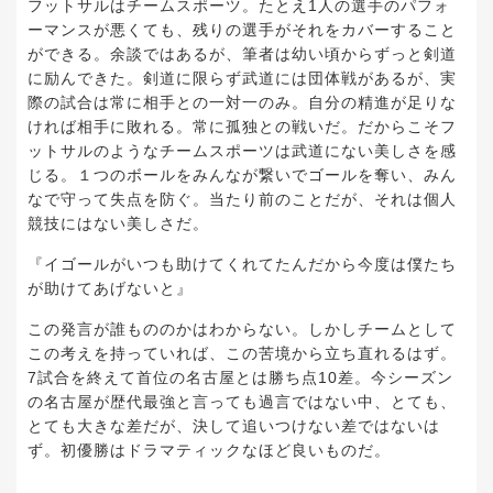
フットサルはチームスポーツ。たとえ1人の選手のパフォ
ーマンスが悪くても、残りの選手がそれをカバーすること
ができる。余談ではあるが、筆者は幼い頃からずっと剣道
に励んできた。剣道に限らず武道には団体戦があるが、実
際の試合は常に相手との一対一のみ。自分の精進が足りな
ければ相手に敗れる。常に孤独との戦いだ。だからこそフ
ットサルのようなチームスポーツは武道にない美しさを感
じる。１つのボールをみんなが繋いでゴールを奪い、みん
なで守って失点を防ぐ。当たり前のことだが、それは個人
競技にはない美しさだ。
『イゴールがいつも助けてくれてたんだから今度は僕たち
が助けてあげないと』
この発言が誰もののかはわからない。しかしチームとして
この考えを持っていれば、この苦境から立ち直れるはず。
7試合を終えて首位の名古屋とは勝ち点10差。今シーズン
の名古屋が歴代最強と言っても過言ではない中、とても、
とても大きな差だが、決して追いつけない差ではないは
ず。初優勝はドラマティックなほど良いものだ。