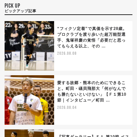
PICK UP
ピックアップ記事
“フィクソ定着”で真価を示す28歳。
プロクラブを渡り歩いた超万能型選
手、鬼塚祥慶の覚悟「必要だと思っ
てもらえる以上、その …
2026.08.08
愛する故郷・熊本のためにできるこ
と。町田・礒貝飛那大「何がなんで
も勝たないといけない」【Ｆ１第10
節｜インタビュー／町田 …
2026.08.04
【写真ギャラリー】Ｆ１ 第10節 ペス