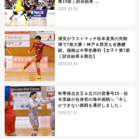
第10節｜試合結果 …
2026.08.04
浦安がラストマッチ松本直美の先制
弾で7発大勝！神戸＆西宮も全勝継
続。湘南は今季初勝利【女子Ｆ第7節
｜試合結果＆順位】
2026.08.04
昨季得点女王＆立川の背番号10・松
木里緒が自身初の海外挑戦へ「今し
かできない挑戦を選択しました」
2026.07.31