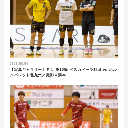
2026.08.04
【写真ギャラリー】Ｆ１ 第10節 ペスカドーラ町田 vs ボル
クバレット北九州／撮影＝満本……