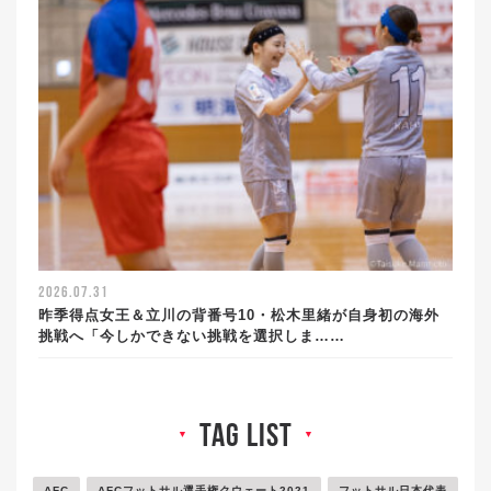
2026.07.31
昨季得点女王＆立川の背番号10・松木里緒が自身初の海外
挑戦へ「今しかできない挑戦を選択しま……
tag list
▼
▼
AFC
AFCフットサル選手権クウェート2021
フットサル日本代表