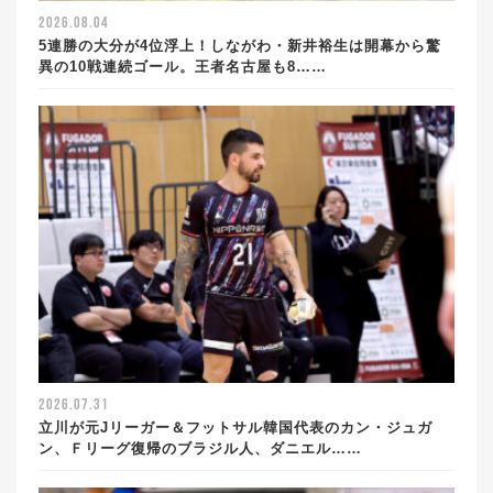
2026.08.04
5連勝の大分が4位浮上！しながわ・新井裕生は開幕から驚
異の10戦連続ゴール。王者名古屋も8……
2026.07.31
立川が元Jリーガー＆フットサル韓国代表のカン・ジュガ
ン、Ｆリーグ復帰のブラジル人、ダニエル……