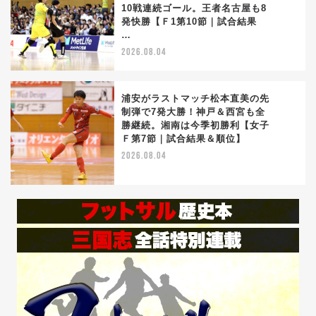
10戦連続ゴール。王者名古屋も8
3
発快勝【Ｆ1第10節｜試合結果
…
2026.08.04
浦安がラストマッチ松本直美の先
制弾で7発大勝！神戸＆西宮も全
勝継続。湘南は今季初勝利【女子
4
Ｆ第7節｜試合結果＆順位】
2026.08.04