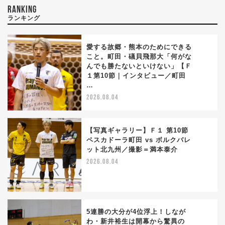
RANKING
ランキング
愛する故郷・熊本のためにできる
こと。町田・礒貝飛那大「何がな
んでも勝たないといけない」【Ｆ
1
１第10節｜インタビュー／町田
…
2026.08.04
【写真ギャラリー】Ｆ１ 第10節
ペスカドーラ町田 vs ボルクバレ
ット北九州／撮影＝満本泰介
2
2026.08.04
5連勝の大分が4位浮上！しなが
わ・新井裕生は開幕から驚異の