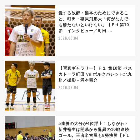
愛する故郷・熊本のためにできるこ
と。町田・礒貝飛那大「何がなんで
も勝たないといけない」【Ｆ１第10
節｜インタビュー／町田 …
2026.08.04
【写真ギャラリー】Ｆ１ 第10節 ペス
カドーラ町田 vs ボルクバレット北九
州／撮影＝満本泰介
2026.08.04
5連勝の大分が4位浮上！しながわ・
新井裕生は開幕から驚異の10戦連続
ゴール。王者名古屋も8発快勝【Ｆ1