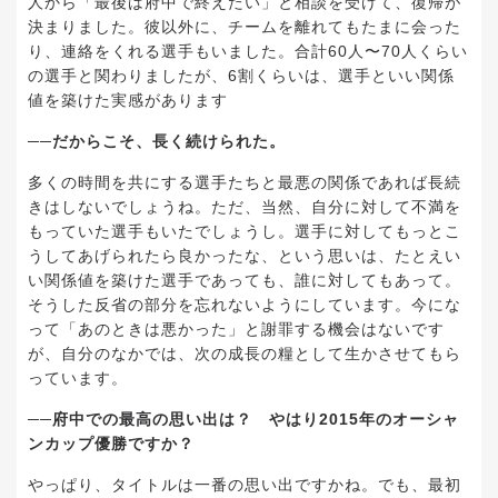
人から「最後は府中で終えたい」と相談を受けて、復帰が
決まりました。彼以外に、チームを離れてもたまに会った
り、連絡をくれる選手もいました。合計60人〜70人くらい
の選手と関わりましたが、6割くらいは、選手といい関係
値を築けた実感があります
──だからこそ、長く続けられた。
多くの時間を共にする選手たちと最悪の関係であれば長続
きはしないでしょうね。ただ、当然、自分に対して不満を
もっていた選手もいたでしょうし。選手に対してもっとこ
うしてあげられたら良かったな、という思いは、たとえい
い関係値を築けた選手であっても、誰に対してもあって。
そうした反省の部分を忘れないようにしています。今にな
って「あのときは悪かった」と謝罪する機会はないです
が、自分のなかでは、次の成長の糧として生かさせてもら
っています。
──府中での最高の思い出は？ やはり2015年のオーシャ
ンカップ優勝ですか？
やっぱり、タイトルは一番の思い出ですかね。でも、最初