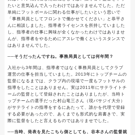
たいと意気込んで入ったわけではありませんでした。ただ
単純にフットボールに関わる仕事がしたいという思いで
「事務局員としてフロントで働かせてください」と恭平さ
んに相談しました。指導者ライセンスを所持していました
し、指導者の仕事に興味が全くなかったわけではありませ
んが、指導者をやるためにアスレで働くというスタンスで
はありませんでした。
──そうだったんですね。事務局員としては何年間？
入社から3年間は、指導者ではなく事務局員としてクラブ
運営の仕事を担当していました。2013年にトップチームの
監督になるまでは、クラブ内の現場で一度もフットサルの
指導をしたことはありません。実は2011年にサテライトチ
ームの監督として登録されたことはありましたが、当時ト
ップチームの選手だった村山竜三さん（現バサジイ大分）
がサテライトの指導をするにあたって、誰かを代理で登録
する必要があったので、あくまでも形式的な肩書きで、実
際に監督をしたと言えるものではありませでした。
──当時、発表を見たこちら側としても、谷本さんの監督就