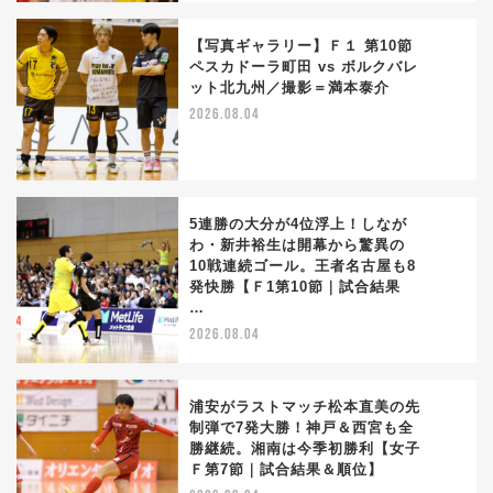
【写真ギャラリー】Ｆ１ 第10節
ペスカドーラ町田 vs ボルクバレ
ット北九州／撮影＝満本泰介
2
2026.08.04
5連勝の大分が4位浮上！しなが
わ・新井裕生は開幕から驚異の
10戦連続ゴール。王者名古屋も8
3
発快勝【Ｆ1第10節｜試合結果
…
2026.08.04
浦安がラストマッチ松本直美の先
制弾で7発大勝！神戸＆西宮も全
勝継続。湘南は今季初勝利【女子
4
Ｆ第7節｜試合結果＆順位】