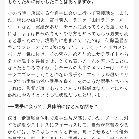
もらうために何かしたことはありますか。
その当時、所属する全選手に会いに行って直接話をしまし
た。特に小山剛史、宮田義人、ラファ（山田ラファエルユ
ウゴ）など、実績があり、チームに残ってくれる選手たち
には、まずは自分の考えややり方を知ってもらう必要があ
ると思ったので。境遇的に恵まれていたのは、伊藤監督が
率いてプレーオフで3位になった、そうそうたる主力メン
バーが一気に抜け、その穴を埋めるためにサテライトから
多くの選手を昇格させ、とても若いチームを率いることに
なったところですね。新チームの大半のメンバーは、Ｆリ
ーグでプレーしたことのない選手や、フットサル歴やＦリ
ーグでの実績の浅い選手が多く、そのような選手たちから
すれば、監督が誰であろうとあまり関係はなく、とにかく
必死にやろうという心理状況だったと思います。
──選手に会って、具体的にはどんな話を？
僕は、伊藤監督体制で選手たちが感じていた、チームに対
する課題やストレスにフォーカスして、自分が監督をやる
からには、そこはしっかりと改善、向上させるという部分
を最大限、押し出しました。選手からしたら、自分たちが