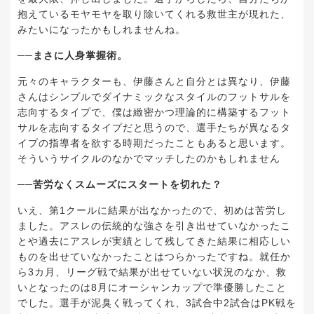
抱えているモヤモヤを取り除いてくれる救世主が現れた、
みたいになったかもしれませんね。
──まさに人身掌握術。
元々のキャラクターも、伊藤さんと自分とは異なり、伊藤
さんはシンプルでダイナミックなスタイルのフットサルを
志向するタイプで、僕は緻密かつ理論的に構築するフット
サルを志向するタイプだと思うので、選手たちが異なるタ
イプの指導者を欲する時期だったこともあると思います。
そういうサイクルのなかでマッチしたのかもしれません
──苦労なくスムーズにスタートを切れた？
いえ、第1クールに結果が出なかったので、初めは苦労し
ました。アスレの伝統的な強さを引き出せていなかったこ
とや過去にアスレが実績として残してきた結果に相応しい
ものを出せていなかったことはつらかったですね。就任か
ら3カ月、リーグ戦で結果が出せていない状況のなか、救
いとなったのは8月にオーシャンカップで準優勝したこと
でした。選手が泥臭く戦ってくれ、3試合中2試合はPK戦を