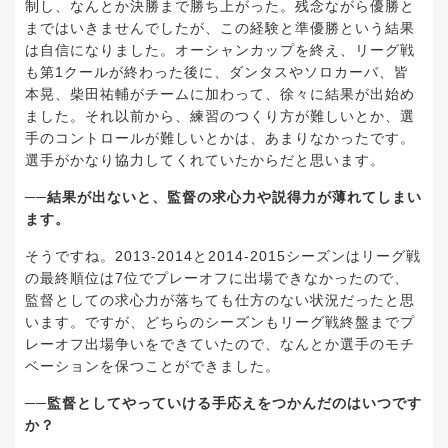
制し、なんとか決勝まで勝ち上がった。残念ながら優勝と
まではいきませんでしたが、この経験と準優勝という結果
は自信になりました。オーシャンカップを終え、リーグ戦
も第1クールが終わった後に、ダンタスやソロカーバ、皆
本晃、柴田祐輔がチームに加わって、徐々に結果が出始め
ました。それ以前から、練習のつくり方が難しいとか、選
手のコントロールが難しいとかは、あまりなかったです。
選手がかなり協力してくれていたからだと思います。
──結果が出ないと、監督の求心力や説得力が薄れてしまい
ます。
そうですね。2013-2014と2014-2015シーズンはリーグ戦
の最終順位は7位でプレーオフに出場できなかったので、
監督としての求心力が落ちても仕方のない状況だったと思
います。ですが、どちらのシーズンもリーグ戦終盤までプ
レーオフ出場争いをできていたので、なんとか選手のモチ
ベーションを保つことができました。
──監督としてやっていける手応えをつかんだのはいつです
か？