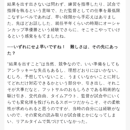
結果を出す出さないは問わず、練習を指導したり、試合で
指揮を執るという意味で、ただ監督としての仕事を最低限
こなすレベルであれば、早い段階から手応えはありまし
た。先ほどお話しした、就任半年くらいの時期にオーシャ
ンカップ準優勝という経験でさらに、そこそこやっていけ
るという感覚をもてましたね。
──いずれにせよ早いですね！ 難しさは、その先にあっ
た？
“結果を出すこと”は当然、競争なので。いい準備をしても
アンラッキーな失点もあるし、理想どおりにはいかない。
むしろ、予想していないこと、うまくいなかいことに対し
てどれだけ対応できるかという部分や、引き出し、それこ
そが大事だなと。フットサルのおもしろさである戦術的な
駆け引き、交代自由、タイムアウト、監督が試合中にいく
らでも変化球を投げられるスポーツだからこそ、その柔軟
性が求められると思うのですが、当時の自分には経験がな
いので、その変化の読み取りが試合後とかになってしま
い、リアルタイムで気づけていなかった。