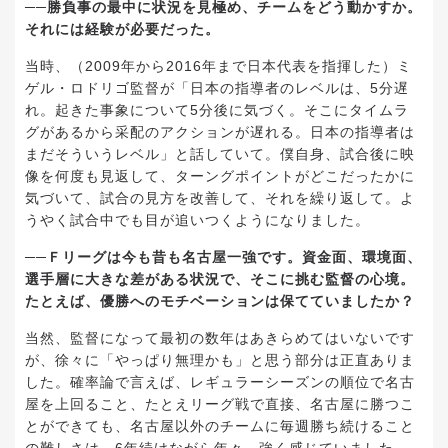
──勝負事の最中に状況を見極め、チームをどう動かすか。
それには経験が必要だった。
当時、（2009年から2016年まで日本代表を指揮した）ミ
ゲル・ロドリゴ監督が「日本の指導者のレベルは、5分遅
れ。起きた事象について5分後に気づく。そこにタイムラ
グがあるから采配のアクションが遅れる。日本の指導者は
まだそういうレベル」と話していて。僕自身、試合後に映
像を何度も見返して、ターングポイントがどこだったかに
気づいて、試合の見方を改善して、それを繰り返して。よ
うやく試合中でも目が追いつくようになりました。
──Ｆリーグは今も昔も名古屋一強です。資金面、環境面、
選手層に大きな差がある状況で、そこに挑む監督の心境。
たとえば、優勝へのモチベーションは保てていましたか？
当然、監督になって最初の数年はあきらめてはいないです
が、徐々に「やっぱり無理かも」と思う部分は正直ありま
した。確率論で言えば、レギュラーシーズンの順位で名古
屋を上回ること、たとえリーグ戦で直接、名古屋に勝つこ
とができても、名古屋以外のチームに毎週勝ち続けること
の難しさは、6年続けながら年々、強く感じていました