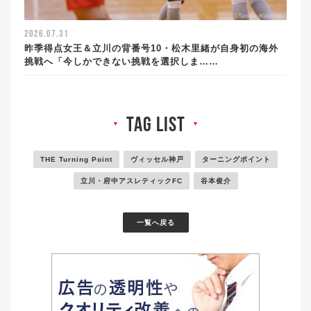
2026.07.31
昨季得点女王＆立川の背番号10・松木里緒が自身初の海外
挑戦へ「今しかできない挑戦を選択しま……
tag list
▼
▼
THE Turning Point
ヴィッセル神戸
ターニングポイント
立川・府中アスレティックFC
谷本俊介
一覧へ戻る