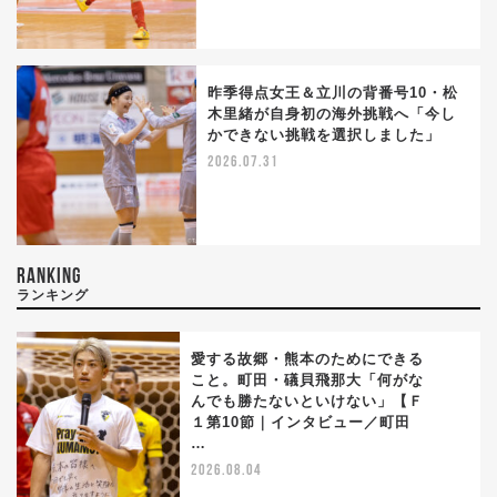
昨季得点女王＆立川の背番号10・松
木里緒が自身初の海外挑戦へ「今し
かできない挑戦を選択しました」
2026.07.31
RANKING
ランキング
愛する故郷・熊本のためにできる
こと。町田・礒貝飛那大「何がな
んでも勝たないといけない」【Ｆ
1
１第10節｜インタビュー／町田
…
2026.08.04