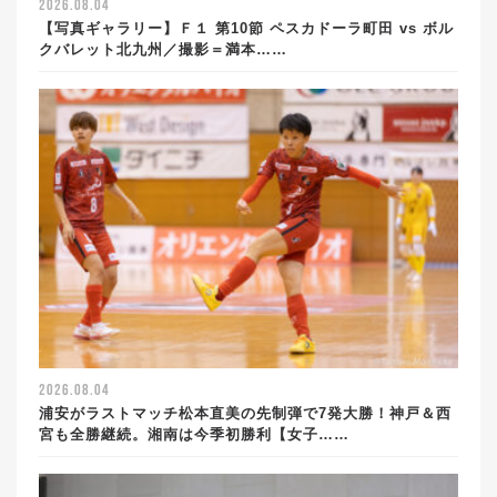
2026.08.04
【写真ギャラリー】Ｆ１ 第10節 ペスカドーラ町田 vs ボル
クバレット北九州／撮影＝満本……
2026.08.04
浦安がラストマッチ松本直美の先制弾で7発大勝！神戸＆西
宮も全勝継続。湘南は今季初勝利【女子……