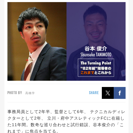
PHOTO BY
SHARE
高橋学
事務局員として2年半、監督として6年、 テクニカルディレ
クターとして2年、 立川・府中アスレティックFCに在籍し
た11年間。数奇な巡り合わせと試行錯誤、谷本俊介の「こ
れまで」に焦点を当てる。