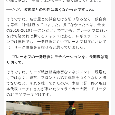
──ただ、名古屋との相性は悪くなかったですよね。
そうですね。名古屋との試合だけを切り取るなら、僕自身
は毎年、1回は勝っていました。勝てなかったのは、最後
の2018-2019シーズンだけ。ですから、プレーオフに戦い
を持ち込めれば勝てるチャンスはある、レギュラーシーズ
ンでは無理でも、一発勝負に近いプレーオフ制度において
は、リーグ優勝を目指せると思っていました。
──プレーオフの一発勝負にモチベーションを。長期戦は割
り切って。
そうですね。リーグ戦は相当緻密なマネジメント、現場だ
けではなく、運営、フロントも協力体制をつくらないと勝
てないなと。それを唯一できたのが、木暮（賢一郎／現日
本代表コーチ）さんが率いたシュライカー大阪。Ｆリーグ
の14年間で一度だけです。