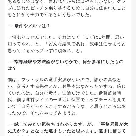
あるなしではなく、言われたからにはやるしかない。クラ
ブに訪れたピンチを乗り越えるために自分に任されたこと
をとにかく全力でやるという思いでした。
──条件やノルマは？
一切ありませんでした。それはなく「まずは1年間、思い
切ってやれ」と。「どんな結果であれ、数年は任せようと
思っているからブレずに頑張れ」と。
──指導経験や方法論がないなかで、何か参考にしたもの
は？
僕は、フットサルの選手実績がないので、誰かの真似と
か、参考とする先生とか、お手本はなかったですね。信じ
ていたのは、自分の考え、理論だけでした。伊藤監督時
代、僕は運営サイドの一番近い位置でトップチームを見て
いて「自分だったらこうするだろうな」と思うところはあ
ったので、それをやってみようと。
──試してみたい気持ちはわかります。が、「事務局員が大
丈夫か？」となった選手もいたと思います。選手に信じて