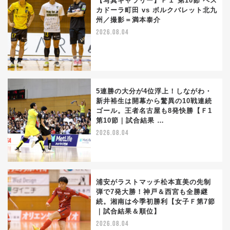
【写真ギャラリー】Ｆ１ 第10節 ペス
カドーラ町田 vs ボルクバレット北九
州／撮影＝満本泰介
2026.08.04
5連勝の大分が4位浮上！しながわ・
新井裕生は開幕から驚異の10戦連続
ゴール。王者名古屋も8発快勝【Ｆ1
第10節｜試合結果 …
2026.08.04
浦安がラストマッチ松本直美の先制
弾で7発大勝！神戸＆西宮も全勝継
続。湘南は今季初勝利【女子Ｆ第7節
｜試合結果＆順位】
2026.08.04