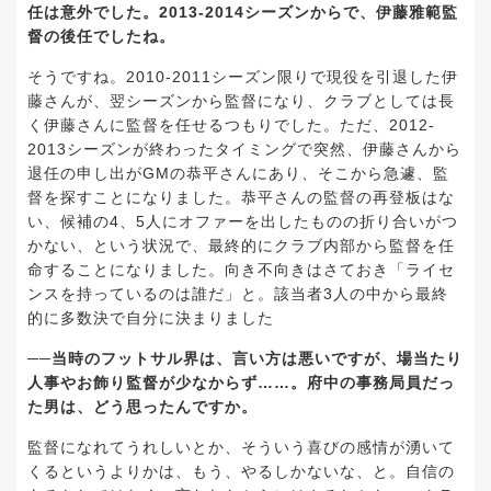
任は意外でした。2013-2014シーズンからで、伊藤雅範監
督の後任でしたね。
そうですね。2010-2011シーズン限りで現役を引退した伊
藤さんが、翌シーズンから監督になり、クラブとしては長
く伊藤さんに監督を任せるつもりでした。ただ、2012-
2013シーズンが終わったタイミングで突然、伊藤さんから
退任の申し出がGMの恭平さんにあり、そこから急遽、監
督を探すことになりました。恭平さんの監督の再登板はな
い、候補の4、5人にオファーを出したものの折り合いがつ
かない、という状況で、最終的にクラブ内部から監督を任
命することになりました。向き不向きはさておき「ライセ
ンスを持っているのは誰だ」と。該当者3人の中から最終
的に多数決で自分に決まりました
──当時のフットサル界は、言い方は悪いですが、場当たり
人事やお飾り監督が少なからず……。府中の事務局員だっ
た男は、どう思ったんですか。
監督になれてうれしいとか、そういう喜びの感情が湧いて
くるというよりかは、もう、やるしかないな、と。自信の