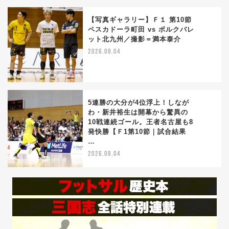
【写真ギャラリー】Ｆ１ 第10節
ペスカドーラ町田 vs ボルクバレ
ット北九州／撮影＝満本泰介
4
2026.08.04
5連勝の大分が4位浮上！しなが
わ・新井裕生は開幕から驚異の
10戦連続ゴール。王者名古屋も8
5
発快勝【Ｆ1第10節｜試合結果
…
2026.08.04