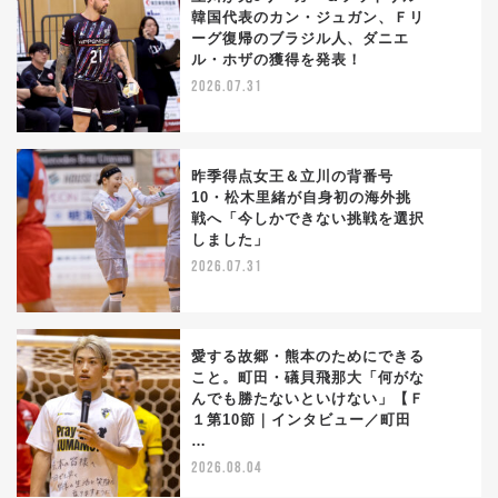
韓国代表のカン・ジュガン、Ｆリ
ーグ復帰のブラジル人、ダニエ
1
ル・ホザの獲得を発表！
2026.07.31
昨季得点女王＆立川の背番号
10・松木里緒が自身初の海外挑
戦へ「今しかできない挑戦を選択
2
しました」
2026.07.31
愛する故郷・熊本のためにできる
こと。町田・礒貝飛那大「何がな
んでも勝たないといけない」【Ｆ
3
１第10節｜インタビュー／町田
…
2026.08.04