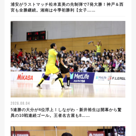
浦安がラストマッチ松本直美の先制弾で7発大勝！神戸＆西
宮も全勝継続。湘南は今季初勝利【女子……
2026.08.04
5連勝の大分が4位浮上！しながわ・新井裕生は開幕から驚
異の10戦連続ゴール。王者名古屋も8……