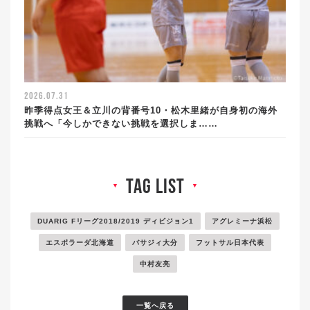
2026.07.31
昨季得点女王＆立川の背番号10・松木里緒が自身初の海外
挑戦へ「今しかできない挑戦を選択しま……
tag list
▼
▼
DUARIG Fリーグ2018/2019 ディビジョン1
アグレミーナ浜松
エスポラーダ北海道
バサジィ大分
フットサル日本代表
中村友亮
一覧へ戻る