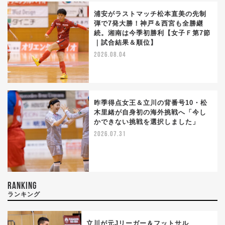
浦安がラストマッチ松本直美の先制
弾で7発大勝！神戸＆西宮も全勝継
続。湘南は今季初勝利【女子Ｆ第7節
｜試合結果＆順位】
2026.08.04
昨季得点女王＆立川の背番号10・松
木里緒が自身初の海外挑戦へ「今し
かできない挑戦を選択しました」
2026.07.31
RANKING
ランキング
立川が元Jリーガー＆フットサル