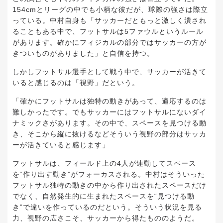
154cmとリーグの中でも小柄な彼だが、球際の強さは際立
っている。中村自身も「サッカーだともっと激しく潰され
ることもある中で、フットサルは5ファウルというルール
があります。確かにフィジカルの部分ではサッカーの方が
きついものがありました」と自信を持つ。
しかしフットサル選手として戦う中で、サッカーが活きて
いると感じるのは「視野」だという。
「確かにフットサルは独特の動きがあって、適応するのは
難しかったです。でもサッカーにはフットサルにないダイ
ナミックさがあります。その中で、スペースを見つける動
き、そこから縦に抜けるなどそういう視野の部分はサッカ
ーが活きていると感じます」
フットサルは、フィールド上の4人が連動してスペース
を“作り出す動き”がフォーカスされる。中村はそういった
フットサル独特の動きの中から作り出されたスペースだけ
でなく、自然発生的に生まれたスペースを“見つける動
き”で違いを作っているのだという。そういう状況を見る
力、視野の広さこそ、サッカーから得たもののようだ。