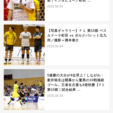
節｜インタビュー／町田 …
2026.08.04
【写真ギャラリー】Ｆ１ 第10節 ペス
カドーラ町田 vs ボルクバレット北九
州／撮影＝満本泰介
2026.08.04
5連勝の大分が4位浮上！しながわ・
新井裕生は開幕から驚異の10戦連続
ゴール。王者名古屋も8発快勝【Ｆ1
第10節｜試合結果 …
2026.08.04