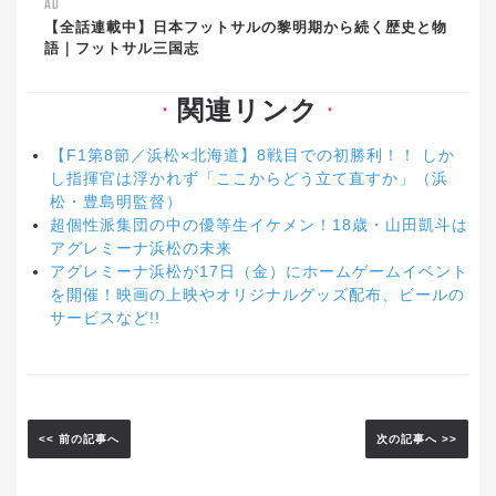
AD
【全話連載中】日本フットサルの黎明期から続く歴史と物
語｜フットサル三国志
関連リンク
▼
▼
【F1第8節／浜松×北海道】8戦目での初勝利！！ しか
し指揮官は浮かれず「ここからどう立て直すか」（浜
松・豊島明監督）
超個性派集団の中の優等生イケメン！18歳・山田凱斗は
アグレミーナ浜松の未来
アグレミーナ浜松が17日（金）にホームゲームイベント
を開催！映画の上映やオリジナルグッズ配布、ビールの
サービスなど!!
<< 前の記事へ
次の記事へ >>