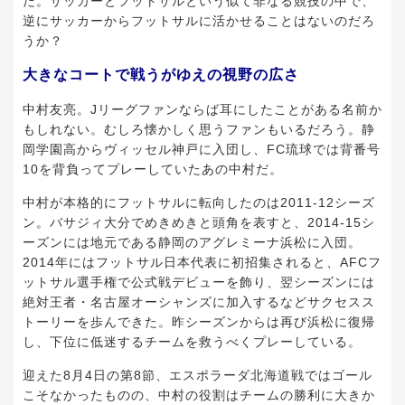
だ。サッカーとフットサルという似て非なる競技の中で、
逆にサッカーからフットサルに活かせることはないのだろ
うか？
大きなコートで戦うがゆえの視野の広さ
中村友亮。Jリーグファンならば耳にしたことがある名前か
もしれない。むしろ懐かしく思うファンもいるだろう。静
岡学園高からヴィッセル神戸に入団し、FC琉球では背番号
10を背負ってプレーしていたあの中村だ。
中村が本格的にフットサルに転向したのは2011-12シーズ
ン。バサジィ大分でめきめきと頭角を表すと、2014-15シ
ーズンには地元である静岡のアグレミーナ浜松に入団。
2014年にはフットサル日本代表に初招集されると、AFCフ
ットサル選手権で公式戦デビューを飾り、翌シーズンには
絶対王者・名古屋オーシャンズに加入するなどサクセスス
トーリーを歩んできた。昨シーズンからは再び浜松に復帰
し、下位に低迷するチームを救うべくプレーしている。
迎えた8月4日の第8節、エスポラーダ北海道戦ではゴール
こそなかったものの、中村の役割はチームの勝利に大きか