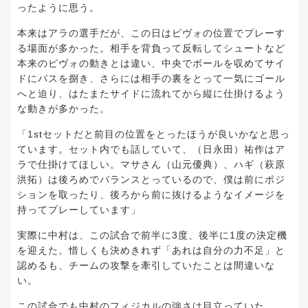
ったように思う。
本来はアラの選手だが、この日はピヴォの位置でプレーす
る場面が多かった。相手を背負って反転してシュートなど
本来のピヴォの動きとは違い、中央でボールを収めてサイ
ドにパスを捌き、さらには相手の裏をとって一気にゴール
へと迫り、はたまたサイドに流れてから縦に仕掛けるよう
な動きが多かった。
「1stセットだと前目の位置をとったほうが良いかなと思っ
ています。セット内でも話していて、（日永田）祐作はア
ラで仕掛けてほしい。マサさん（山元優典）、ハギ（萩原
洪拓）は後ろめでバランスとっているので、僕は前にポジ
ションを取ったり、後ろから前に抜けるようなイメージを
持ってプレーしています」
実際に中村は、この試合で前半に3度、後半に1度の決定機
を迎えた。惜しくも決めきれず「あれは自分の力不足」と
認めるも、チームの攻撃を牽引していたことは間違いな
い。
この試合でも中村のフィジカルの強さは目立っていた。