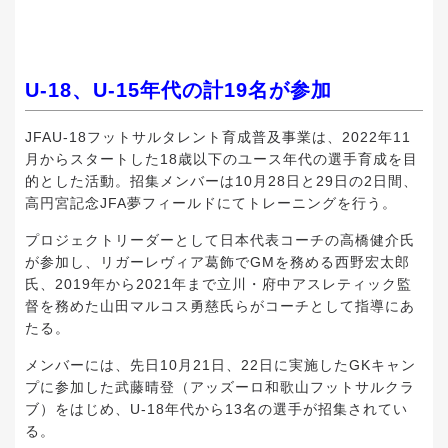
U-18、U-15年代の計19名が参加
JFAU-18フットサルタレント育成普及事業は、2022年11
月からスタートした18歳以下のユース年代の選手育成を目
的とした活動。招集メンバーは10月28日と29日の2日間、
高円宮記念JFA夢フィールドにてトレーニングを行う。
プロジェクトリーダーとして日本代表コーチの高橋健介氏
が参加し、リガーレヴィア葛飾でGMを務める西野宏太郎
氏、2019年から2021年まで立川・府中アスレティック監
督を務めた山田マルコス勇慈氏らがコーチとして指導にあ
たる。
メンバーには、先日10月21日、22日に実施したGKキャン
プに参加した武藤晴登（アッズーロ和歌山フットサルクラ
ブ）をはじめ、U-18年代から13名の選手が招集されてい
る。