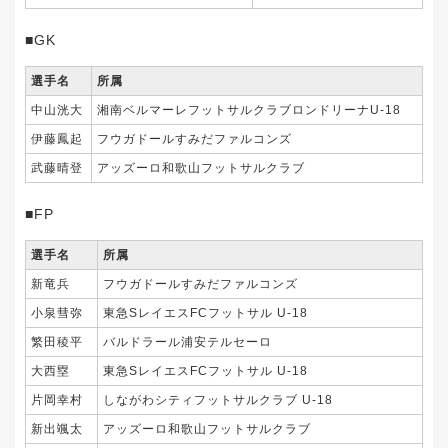
■GK
選手名
所属
中山洸大
湘南ベルマーレフットサルクラブロンドリーナU-18
伊藤鳳起
フウガドールすみだファルコンズ
武藤晴登
アッズーロ和歌山フットサルクラブ
■FP
選手名
所属
新竜兵
フウガドールすみだファルコンズ
小泉彗弥
東急SレイエスFCフットサル U-18
繁田稜平
バルドラール浦安テルセーロ
大西塁
東急SレイエスFCフットサル U-18
片岡幸村
しながわシティフットサルクラブ U-18
新出颯太
アッズーロ和歌山フットサルクラブ