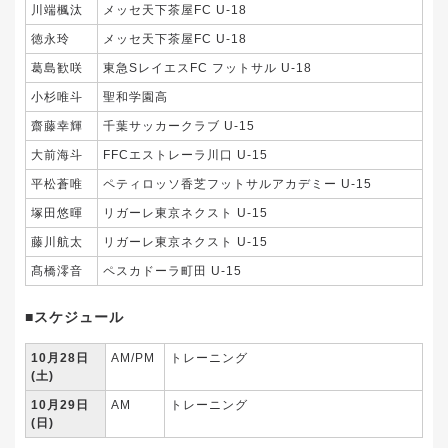
川端楓汰
メッセ天下茶屋FC U-18
徳永玲
メッセ天下茶屋FC U-18
葛島歓咲
東急SレイエスFC フットサル U-18
小杉唯斗
聖和学園高
齋藤幸輝
千葉サッカークラブ U-15
大前海斗
FFCエストレーラ川口 U-15
平松蒼唯
ペティロッソ香芝フットサルアカデミー U-15
塚田悠暉
リガーレ東京ネクスト U-15
藤川航太
リガーレ東京ネクスト U-15
髙橋澪音
ペスカドーラ町田 U-15
■
スケジュール
10月28日
AM/PM
トレーニング
(土)
10月29日
AM
トレーニング
(日)