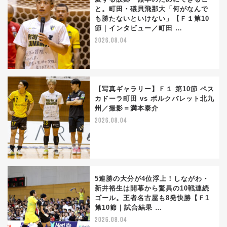
と。町田・礒貝飛那大「何がなんで
も勝たないといけない」【Ｆ１第10
節｜インタビュー／町田 …
2026.08.04
【写真ギャラリー】Ｆ１ 第10節 ペス
カドーラ町田 vs ボルクバレット北九
州／撮影＝満本泰介
2026.08.04
5連勝の大分が4位浮上！しながわ・
新井裕生は開幕から驚異の10戦連続
ゴール。王者名古屋も8発快勝【Ｆ1
第10節｜試合結果 …
2026.08.04