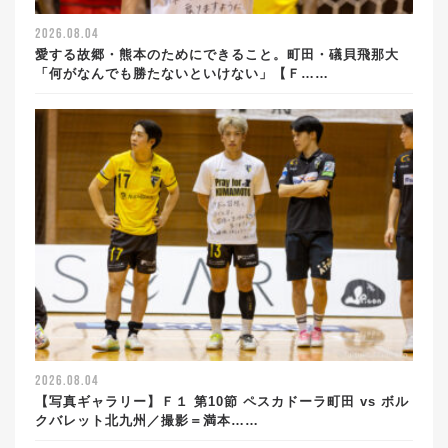
2026.08.04
愛する故郷・熊本のためにできること。町田・礒貝飛那大
「何がなんでも勝たないといけない」【Ｆ……
2026.08.04
【写真ギャラリー】Ｆ１ 第10節 ペスカドーラ町田 vs ボル
クバレット北九州／撮影＝満本……