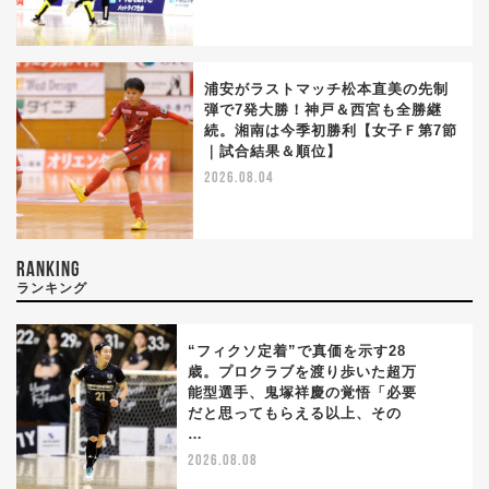
浦安がラストマッチ松本直美の先制
弾で7発大勝！神戸＆西宮も全勝継
続。湘南は今季初勝利【女子Ｆ第7節
｜試合結果＆順位】
2026.08.04
RANKING
ランキング
“フィクソ定着”で真価を示す28
歳。プロクラブを渡り歩いた超万
能型選手、鬼塚祥慶の覚悟「必要
1
だと思ってもらえる以上、その
…
2026.08.08