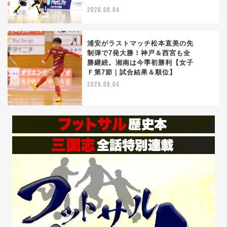
2026.08.04
浦安がラストマッチ松本直美の先
制弾で7発大勝！神戸＆西宮も全
勝継続。湘南は今季初勝利【女子
5
Ｆ第7節｜試合結果＆順位】
2026.08.04