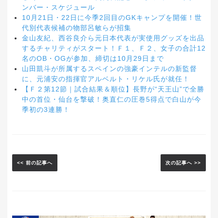
ンバー・スケジュール
10月21日・22日に今季2回目のGKキャンプを開催！世
代別代表候補の物部呂敏らが招集
金山友紀、西谷良介ら元日本代表が実使用グッズを出品
するチャリティがスタート！Ｆ１、Ｆ２、女子の合計12
名のOB・OGが参加、締切は10月29日まで
山田凱斗が所属するスペインの強豪インテルの新監督
に、元浦安の指揮官アルベルト・リケル氏が就任！
【Ｆ２第12節｜試合結果＆順位】長野が“天王山”で全勝
中の首位・仙台を撃破！奥直仁の圧巻5得点で白山が今
季初の3連勝！
<< 前の記事へ
次の記事へ >>