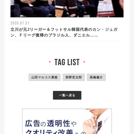
2026.07.31
立川が元Jリーガー＆フットサル韓国代表のカン・ジュガ
ン、Ｆリーグ復帰のブラジル人、ダニエル……
tag list
▼
▼
山田マルコス勇慈
西野宏太郎
高橋健介
一覧へ戻る