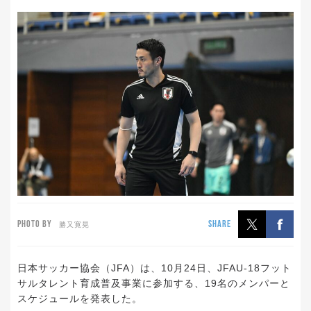
PHOTO BY
SHARE
勝又寛晃
日本サッカー協会（JFA）は、10月24日、JFAU-18フット
サルタレント育成普及事業に参加する、19名のメンパーと
スケジュールを発表した。