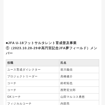
■JFA U-18
フットサルタレント育成普及事業
①（
2023.10.28-29
＠高円宮記念
JFA
夢フィールド）メン
バー
役職
氏名
ユース育成ダイレクター
前川義信
プロジェクトリーダー
高橋健介
コーチ
鈴村拓也
コーチ
西野宏太郎
GKコーチ
山田マルコス勇慈
フィジカルコーチ
内部亮