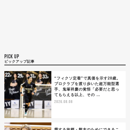
PICK UP
ピックアップ記事
“フィクソ定着”で真価を示す28歳。
プロクラブを渡り歩いた超万能型選
手、鬼塚祥慶の覚悟「必要だと思っ
てもらえる以上、その …
2026.08.08
愛する故郷・熊本のためにできるこ