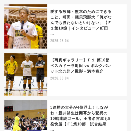
愛する故郷・熊本のためにできる
こと。町田・礒貝飛那大「何がな
んでも勝たないといけない」【Ｆ
2
１第10節｜インタビュー／町田
…
2026.08.04
【写真ギャラリー】Ｆ１ 第10節
ペスカドーラ町田 vs ボルクバレ
ット北九州／撮影＝満本泰介
3
2026.08.04
5連勝の大分が4位浮上！しなが
わ・新井裕生は開幕から驚異の
10戦連続ゴール。王者名古屋も8
4
発快勝【Ｆ1第10節｜試合結果
…