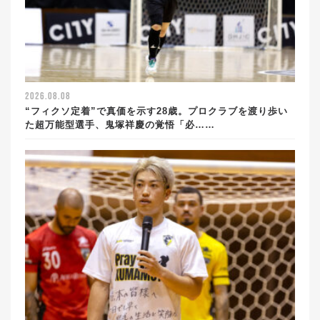
2026.08.08
“フィクソ定着”で真価を示す28歳。プロクラブを渡り歩い
た超万能型選手、鬼塚祥慶の覚悟「必……