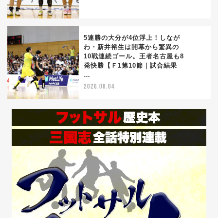
5連勝の大分が4位浮上！しなが
わ・新井裕生は開幕から驚異の
10戦連続ゴール。王者名古屋も8
5
発快勝【Ｆ1第10節｜試合結果
…
2026.08.04