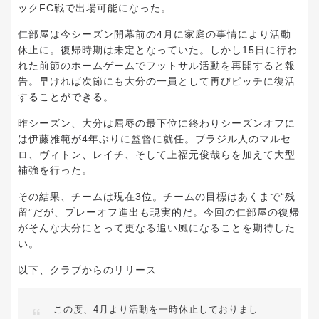
ックFC戦で出場可能になった。
仁部屋は今シーズン開幕前の4月に家庭の事情により活動
休止に。復帰時期は未定となっていた。しかし15日に行わ
れた前節のホームゲームでフットサル活動を再開すると報
告。早ければ次節にも大分の一員として再びピッチに復活
することができる。
昨シーズン、大分は屈辱の最下位に終わりシーズンオフに
は伊藤雅範が4年ぶりに監督に就任。ブラジル人のマルセ
ロ、ヴィトン、レイチ、そして上福元俊哉らを加えて大型
補強を行った。
その結果、チームは現在3位。チームの目標はあくまで“残
留”だが、プレーオフ進出も現実的だ。今回の仁部屋の復帰
がそんな大分にとって更なる追い風になることを期待した
い。
以下、クラブからのリリース
この度、4月より活動を一時休止しておりまし