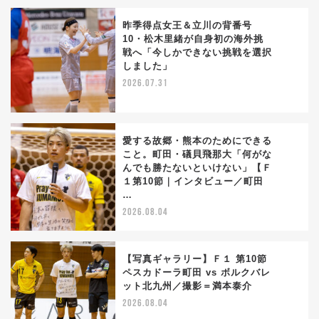
昨季得点女王＆立川の背番号
10・松木里緒が自身初の海外挑
戦へ「今しかできない挑戦を選択
2
しました」
2026.07.31
愛する故郷・熊本のためにできる
こと。町田・礒貝飛那大「何がな
んでも勝たないといけない」【Ｆ
3
１第10節｜インタビュー／町田
…
2026.08.04
【写真ギャラリー】Ｆ１ 第10節
ペスカドーラ町田 vs ボルクバレ
ット北九州／撮影＝満本泰介
4
2026.08.04