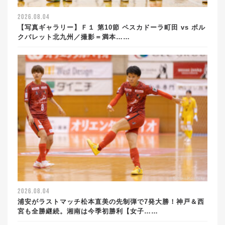
2026.08.04
【写真ギャラリー】Ｆ１ 第10節 ペスカドーラ町田 vs ボル
クバレット北九州／撮影＝満本……
2026.08.04
浦安がラストマッチ松本直美の先制弾で7発大勝！神戸＆西
宮も全勝継続。湘南は今季初勝利【女子……