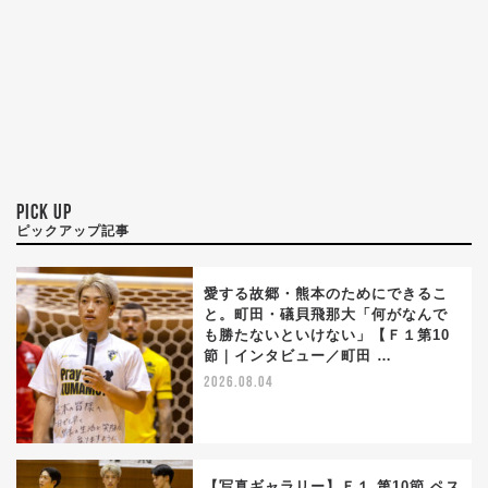
PICK UP
ピックアップ記事
愛する故郷・熊本のためにできるこ
と。町田・礒貝飛那大「何がなんで
も勝たないといけない」【Ｆ１第10
節｜インタビュー／町田 …
2026.08.04
【写真ギャラリー】Ｆ１ 第10節 ペス