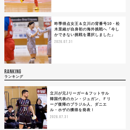
昨季得点女王＆立川の背番号10・松
木里緒が自身初の海外挑戦へ「今し
かできない挑戦を選択しました」
2026.07.31
RANKING
ランキング
立川が元Jリーガー＆フットサル
韓国代表のカン・ジュガン、Ｆリ
ーグ復帰のブラジル人、ダニエ
1
ル・ホザの獲得を発表！
2026.07.31