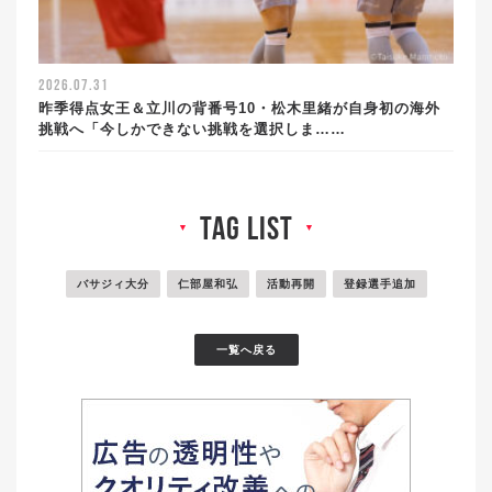
2026.07.31
昨季得点女王＆立川の背番号10・松木里緒が自身初の海外
挑戦へ「今しかできない挑戦を選択しま……
tag list
▼
▼
バサジィ大分
仁部屋和弘
活動再開
登録選手追加
一覧へ戻る