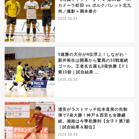
カドーラ町田 vs ボルクバレット北九
州／撮影＝満本泰介
2026.08.04
5連勝の大分が4位浮上！しながわ・
新井裕生は開幕から驚異の10戦連続
ゴール。王者名古屋も8発快勝【Ｆ1
第10節｜試合結果 …
2026.08.04
浦安がラストマッチ松本直美の先制
弾で7発大勝！神戸＆西宮も全勝継
続。湘南は今季初勝利【女子Ｆ第7節
｜試合結果＆順位】
2026.08.04