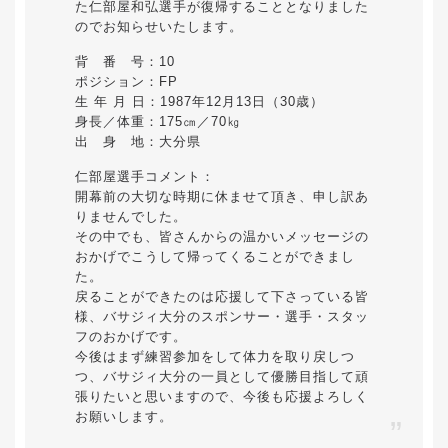
た仁部屋和弘選手が復帰することとなりました
のでお知らせいたします。
背 番 号：10
ポジション：FP
生 年 月 日：1987年12月13日（30歳）
身長／体重：175㎝／70㎏
出 身 地：大分県
仁部屋選手コメント：
開幕前の大切な時期に休ませて頂き、申し訳あ
りませんでした。
その中でも、皆さんからの温かいメッセージの
おかげでこうして帰ってくることができまし
た。
戻ることができたのは応援して下さっている皆
様、バサジィ大分のスポンサー・選手・スタッ
フのおかげです。
今後はまず練習参加をして体力を取り戻しつ
つ、バサジィ大分の一員として優勝目指して頑
張りたいと思いますので、今後も応援よろしく
お願いします。