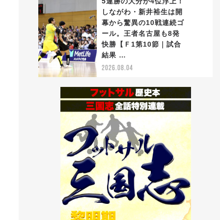
5連勝の大分が4位浮上！
しながわ・新井裕生は開
幕から驚異の10戦連続ゴ
ール。王者名古屋も8発
5
快勝【Ｆ1第10節｜試合
結果 …
2026.08.04