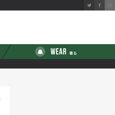
WEAR
着る
5
1