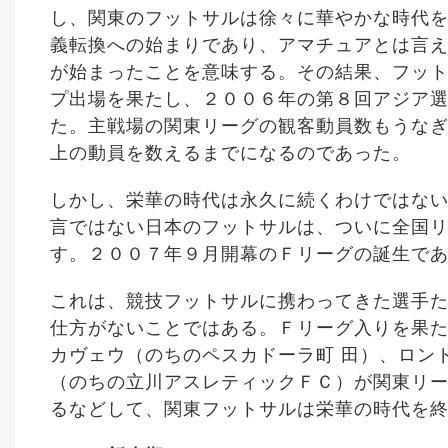
し、関東のフットサルは徐々に華やかな時代
義転換への始まりであり、アマチュアとは言え
が始まったことを意味する。その結果、フッ
プ出場を果たし、２００６年の第８回アジア
た。主戦場の関東リーグの観客動員数もうなぎ
上の動員を数えるまでになるのであった。
しかし、栄華の時代は永久に続くわけではな
言ではない日本のフットサルは、ついに全国
す。２００７年９月開幕のＦリーグの誕生で
これは、競技フットサルに携わってきた選手
仕方がないことではある。Ｆリーグ入りを果
カヴェウ（のちのペスカドーラ町 田）、ロン
（のちの立川アスレティックＦＣ）が関東リ
るなどして、関東フットサルは栄華の時代を