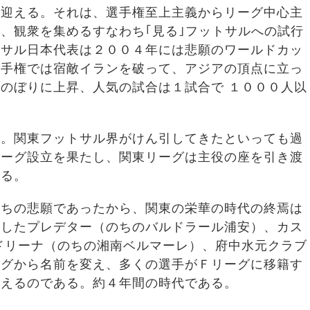
を迎える。それは、選手権至上主義からリーグ中心主
、観衆を集めるすなわち｢見る｣フットサルへの試行
トサル日本代表は２００４年には悲願のワールドカッ
選手権では宿敵イランを破って、アジアの頂点に立っ
のぼりに上昇、人気の試合は１試合で １０００人以
い。関東フットサル界がけん引してきたといっても過
リーグ設立を果たし、関東リーグは主役の座を引き渡
ある。
たちの悲願であったから、関東の栄華の時代の終焉は
たしたプレデター（のちのバルドラール浦安）、カス
ドリーナ（のちの湘南ベルマーレ）、府中水元クラブ
ーグから名前を変え、多くの選手がＦリーグに移籍す
終えるのである。約４年間の時代である。