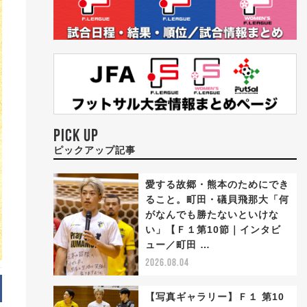
PICK UP
ピックアップ記事
愛する故郷・熊本のためにでき
ること。町田・礒貝飛那大「何
がなんでも勝たないといけな
い」【Ｆ１第10節｜インタビ
ュー／町田 …
2026.08.04
【写真ギャラリー】Ｆ１ 第10