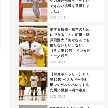
初の海外挑戦へ「今しか
2
できない挑戦を選択しま
した」
2026.07.31
愛する故郷・熊本のため
にできること。町田・礒
貝飛那大「何がなんでも
勝たないといけない」
3
【Ｆ１第10節｜インタビ
ュー／町田 …
2026.08.04
【写真ギャラリー】Ｆ１
第10節 ペスカドーラ町
田 vs ボルクバレット北
4
九州／撮影＝満本泰介
2026.08.04