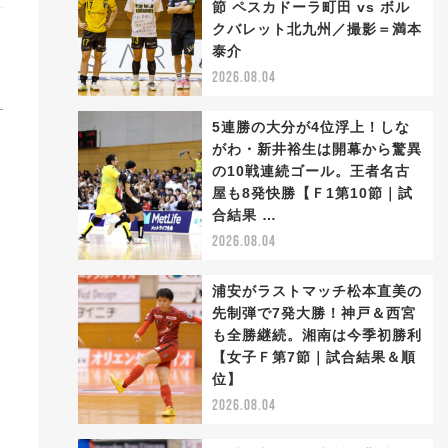
節 ペスカドーラ町田 vs ボル
クバレット北九州／撮影＝満本
泰介
2026.08.04
5連勝の大分が4位浮上！しな
がわ・新井裕生は開幕から驚異
体
の10戦連続ゴール。王者名古
屋も8発快勝【Ｆ1第10節｜試
合結果 …
2026.08.04
浦安がラストマッチ松本直美の
先制弾で7発大勝！神戸＆西宮
も全勝継続。湘南は今季初勝利
は
【女子Ｆ第7節｜試合結果＆順
位】
2026.08.04