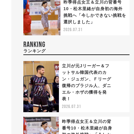
昨季得点女王＆立川の背番号
10・松木里緒が自身初の海外
挑戦へ「今しかできない挑戦を
選択しました」
2026.07.31
RANKING
ランキング
立川が元Jリーガー＆フ
テ
ットサル韓国代表のカ
ン・ジュガン、Ｆリーグ
復帰のブラジル人、ダニ
1
エル・ホザの獲得を発
表！
2026.07.31
昨季得点女王＆立川の背
番号10・松木里緒が自身