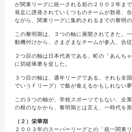
が関東リーグに統一される前の２００２年ま
発足に誘発されて
いくつものチームが勃発、
ながら、関東リーグに集約されるまでの黎明
この黎明期は、３つの軸に展開されてきた。
動機付けから、さまざまなチームが参入、合
２つ目の軸は日本代表である。町の「あんち
に切磋琢磨を促した。
３つ目の軸は、通年リーグである。それも全
でいうＦリーグ）で飯が食えるかもしれない
この３つの軸が、学校スポーツでもない、企
の根のなかから、黎明期とは言え、一時代を
（２）栄華期
２００３年のスーパーリーグとの「統一関東