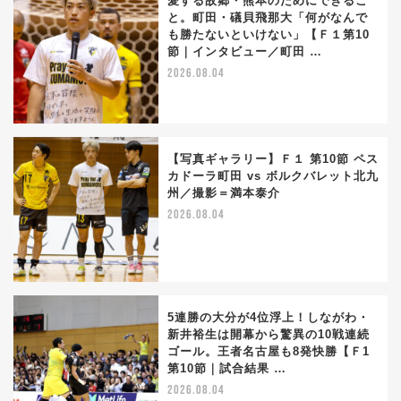
愛する故郷・熊本のためにできるこ
と。町田・礒貝飛那大「何がなんで
も勝たないといけない」【Ｆ１第10
節｜インタビュー／町田 …
2026.08.04
【写真ギャラリー】Ｆ１ 第10節 ペス
カドーラ町田 vs ボルクバレット北九
州／撮影＝満本泰介
2026.08.04
5連勝の大分が4位浮上！しながわ・
新井裕生は開幕から驚異の10戦連続
ゴール。王者名古屋も8発快勝【Ｆ1
第10節｜試合結果 …
2026.08.04