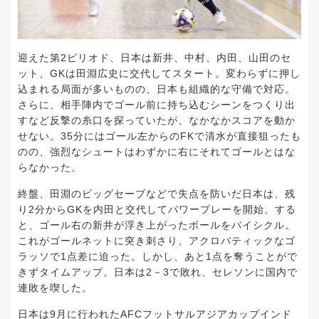
迎えた第2ピリオド、日本は新井、中村、内田、山田のセ
ット、GKは田淵広史に交代してスタート。変わらずに押し
込まれる局面が多いものの、日本も組織的な守備で対応。
さらに、相手陣内でゴール前に持ち込むシーンをつくり出
すなど反撃の糸口を探っていたが、なかなかスコアを動か
せない。35分にはゴール左からのFKで清水が直接狙ったも
のの、強烈なシュートはわずかに右にそれてゴールとはな
らなかった。
終盤、田淵のビッグセーブなどで失点を防いだ日本は、残
り2分からGKを内田と交代してパワープレーを開始。する
と、ゴール右の新井が浮き上がったボールをバイシクル。
これがゴールネットに突き刺さり、アクロバティックなゴ
ラッソで1点差に迫った。しかし、あと1点を奪うことがで
きずタイムアップ。日本は2－3で敗れ、セレソンに国内で
連敗を喫した。
日本は9月に行われたAFCフットサルアジアカップインド