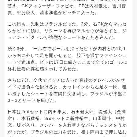
替え、GKフィウーザ・ファビオ、FPは内村俊太、吉川智
貴、甲斐稜人、清水和也がピッチに入った。
この日も、先制はブラジルだった。2分、右CKからマルセ
ウがピトに預け、リターンを再びマルセウが落とすと、ジ
ョアン・ビクトルが強烈なシュートをたたき込んだ。
続く3分、ゴール右でボールを持ったピトが内村との1対1
から右に外して足を開かせると、股下を通すファインシュ
ートで追加点。ピトは17日に続きここまで全てのゴールに
絡む圧巻の存在感を示してみせた。
さらに7分、交代でピッチに入った直後のクレベルが左サ
イドで勝負を仕掛けると、カットインから右足を一閃。狙
い澄ましたシュートを右隅に突き刺し、ブラジルが序盤に
0－3とリードを広げた。
日本は2ndセットに内田隼太、石田健太郎、堤優太（金澤
空）、本石猛裕、3rdセットに新井裕生、山田凱斗、中村
充、堤が入り、メンバーを入れ替えながらチャンスをうか
がったが、ブラジルの圧力を受け、相手陣内まで押し込む