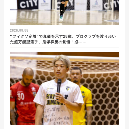
2026.08.08
“フィクソ定着”で真価を示す28歳。プロクラブを渡り歩い
た超万能型選手、鬼塚祥慶の覚悟「必……