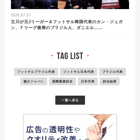
2026.07.31
立川が元Jリーガー＆フットサル韓国代表のカン・ジュガ
ン、Ｆリーグ復帰のブラジル人、ダニエル……
tag list
▼
▼
フットサルブラジル代表
フットサル日本代表
ブラジル代表
健介ジャパン
国際親善試合
日本代表
試合結果
一覧へ戻る