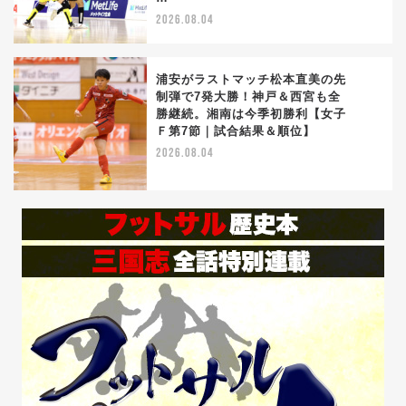
2026.08.04
浦安がラストマッチ松本直美の先
制弾で7発大勝！神戸＆西宮も全
勝継続。湘南は今季初勝利【女子
5
Ｆ第7節｜試合結果＆順位】
2026.08.04