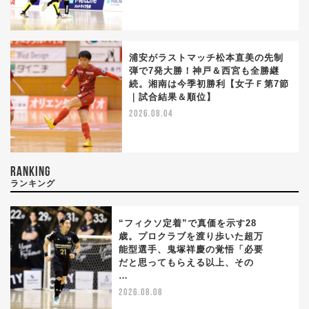
浦安がラストマッチ松本直美の先制
弾で7発大勝！神戸＆西宮も全勝継
続。湘南は今季初勝利【女子Ｆ第7節
｜試合結果＆順位】
2026.08.04
RANKING
ランキング
“フィクソ定着”で真価を示す28
歳。プロクラブを渡り歩いた超万
能型選手、鬼塚祥慶の覚悟「必要
1
だと思ってもらえる以上、その
…
2026.08.08