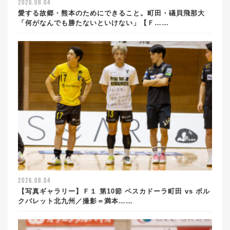
2026.08.04
愛する故郷・熊本のためにできること。町田・礒貝飛那大
「何がなんでも勝たないといけない」【Ｆ……
2026.08.04
【写真ギャラリー】Ｆ１ 第10節 ペスカドーラ町田 vs ボル
クバレット北九州／撮影＝満本……