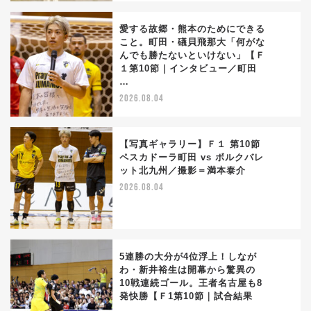
愛する故郷・熊本のためにできる
こと。町田・礒貝飛那大「何がな
んでも勝たないといけない」【Ｆ
2
１第10節｜インタビュー／町田
…
2026.08.04
【写真ギャラリー】Ｆ１ 第10節
ペスカドーラ町田 vs ボルクバレ
ット北九州／撮影＝満本泰介
3
2026.08.04
5連勝の大分が4位浮上！しなが
わ・新井裕生は開幕から驚異の
10戦連続ゴール。王者名古屋も8
4
発快勝【Ｆ1第10節｜試合結果
…