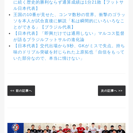
に続く歴史的勝利ならず通算成績は1分21敗【フットサ
ル日本代表】
王国の10番が見せた、コンマ数秒の世界。衝撃のゴラッ
ソを本人が試合直後に解説「私は瞬間的にいろいろなこ
とができる」【ブラジル代表】
【日本代表】「即興だけでは通用しない」マルコス監督
が語るブラジルフットサルの進化論
【日本代表】交代出場から9秒、GKがミスで失点。持ち
味のドリブル突破を封じられた上原拓也「自信をもって
いた部分なので、本当に情けない」
<< 前の記事へ
次の記事へ >>