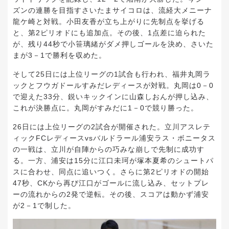
ズンの連勝を目指すさいたまサイコロは、流経大メニーナ
龍ケ崎と対戦。小田友香が立ち上がりに先制点を挙げる
と、第2ピリオドにも追加点。その後、1点差に迫られた
が、残り44秒で小笹璃緒がダメ押しゴールを決め、さいた
まが3－1で勝利を収めた。
そして25日には上位リーグの1試合も行われ、福井丸岡ラ
ックとフウガドールすみだレディースが対戦。丸岡は0－0
で迎えた33分、鋭いキックインに山森しおんが押し込み、
これが決勝点に。丸岡がすみだに1－0で競り勝った。
26日には上位リーグの2試合が開催された。立川アスレテ
ィックFCレディースvsバルドラール浦安ラス・ボニータス
の一戦は、立川が自陣からの巧みな崩しで先制に成功す
る。一方、浦安は15分に江口未珂が塚本夏希のシュートパ
スに合わせ、同点に追いつく。さらに第2ピリオドの開始
47秒、CKから再び江口がゴールに流し込み、セットプレ
ーの流れからの2発で逆転。その後、スコアは動かず浦安
が2－1で制した。