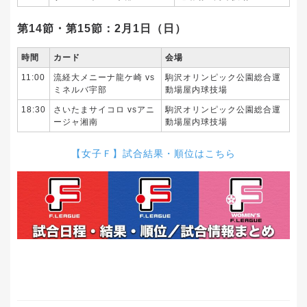
第14節・第15節：2月1日（日）
時間
カード
会場
11:00
流経大メニーナ龍ケ崎 vs
駒沢オリンピック公園総合運
ミネルバ宇部
動場屋内球技場
18:30
さいたまサイコロ vsアニ
駒沢オリンピック公園総合運
ージャ湘南
動場屋内球技場
【女子Ｆ】試合結果・順位はこちら