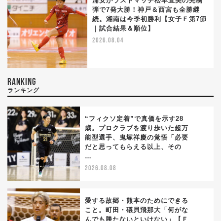
浦安がラストマッチ松本直美の先制
弾で7発大勝！神戸＆西宮も全勝継
続。湘南は今季初勝利【女子Ｆ第7節
｜試合結果＆順位】
2026.08.04
RANKING
ランキング
“フィクソ定着”で真価を示す28
歳。プロクラブを渡り歩いた超万
能型選手、鬼塚祥慶の覚悟「必要
1
だと思ってもらえる以上、その
…
2026.08.08
愛する故郷・熊本のためにできる
こと。町田・礒貝飛那大「何がな
んでも勝たないといけない」【Ｆ