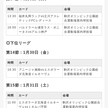
時間
カード
会場
13:30
福井丸岡ラックvs立川アスレ
駒沢オリンピック公園総
ティックFCレディース
合運動場屋内球技場
16:00
バルドラール浦安ラス・ボニ
駒沢オリンピック公園総
ータスvsアルコ神戸
合運動場屋内球技場
◎下位リーグ
第14節：1月30日（金）
時間
カード
会場
16:30
アニージャ湘南vsエスポラー
駒沢オリンピック公園総
ダ北海道イルネーヴェ
合運動場屋内球技場
第15節：1月31日（土）
時間
カード
会場
11:00
エスポラーダ北海道イルネー
駒沢オリンピック公園総合
ヴェvsミネルバ宇部
運動場屋内球技場