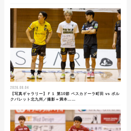
2026.08.04
【写真ギャラリー】Ｆ１ 第10節 ペスカドーラ町田 vs ボル
クバレット北九州／撮影＝満本……