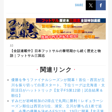
SHARE
AD
【全話連載中】日本フットサルの黎明期から続く歴史と物
語｜フットサル三国志
関連リンク
▼
▼
優勝を争うファイナルシーズンが開幕！首位・西宮が立
川を振り切って白星スタート、下位リーグは北海道・太
田涼日がハットトリック【女子FS第12節｜試合結果＆
順位】
すみだが岩崎裕加の2得点で丸岡に勝利！レギュラーシ
ーズン順位は西宮が1位、浦安、立川が勝ち点1差で追
走、今季の優勝を決めるFSは18、19日に開幕【女子第