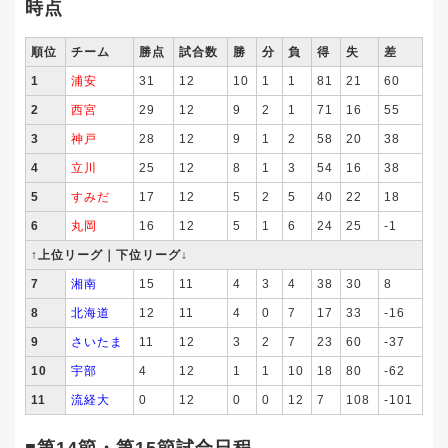
時点
順位
チーム
勝点
試合数
勝
分
負
得
失
差
1
浦安
31
12
10
1
1
81
21
60
2
西宮
29
12
9
2
1
71
16
55
3
神戸
28
12
9
1
2
58
20
38
4
立川
25
12
8
1
3
54
16
38
5
すみだ
17
12
5
2
5
40
22
18
6
丸岡
16
12
5
1
6
24
25
-1
↑上位リーグ｜下位リーグ↓
7
湘南
15
11
4
3
4
38
30
8
8
北海道
12
11
4
0
7
17
33
-16
9
さいたま
11
12
3
2
7
23
60
-37
10
宇部
4
12
1
1
10
18
80
-62
11
流経大
0
12
0
0
12
7
108
-101
■第14節・第15節試合日程