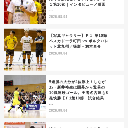
2
１第10節｜インタビュー／町田
…
2026.08.04
【写真ギャラリー】Ｆ１ 第10節
ペスカドーラ町田 vs ボルクバレ
ット北九州／撮影＝満本泰介
3
2026.08.04
5連勝の大分が4位浮上！しなが
わ・新井裕生は開幕から驚異の
10戦連続ゴール。王者名古屋も8
4
発快勝【Ｆ1第10節｜試合結果
…
2026.08.04