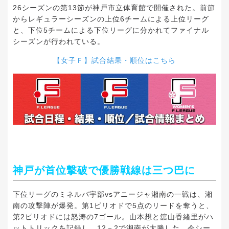
26シーズンの第13節が神戸市立体育館で開催された。前節
からレギュラーシーズンの上位6チームによる上位リーグ
と、下位5チームによる下位リーグに分かれてファイナル
シーズンが行われている。
【女子Ｆ】試合結果・順位はこちら
神戸が首位撃破で優勝戦線は三つ巴に
下位リーグのミネルバ宇部vsアニージャ湘南の一戦は、湘
南の攻撃陣が爆発。第1ピリオドで5点のリードを奪うと、
第2ピリオドには怒涛の7ゴール。山本想と舘山香緒里がハ
ットトリックを記録し、12－2で湘南が大勝した。今シー