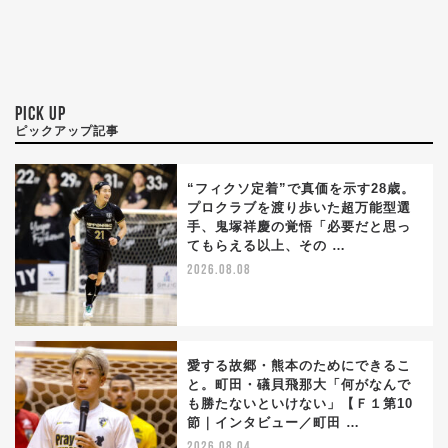
PICK UP
ピックアップ記事
“フィクソ定着”で真価を示す28歳。
プロクラブを渡り歩いた超万能型選
手、鬼塚祥慶の覚悟「必要だと思っ
てもらえる以上、その …
2026.08.08
愛する故郷・熊本のためにできるこ
と。町田・礒貝飛那大「何がなんで
も勝たないといけない」【Ｆ１第10
節｜インタビュー／町田 …
2026.08.04