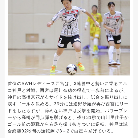
首位のSWHレディース西宮は、3連勝中と勢いに乗るアル
コ神戸と対戦。西宮は尾川奈穂の得点で一歩前に出るが、
神戸の高橋京花が右サイドを抜け出し、試合を振り出しに
戻すゴールを決める。36分には追野沙羅が再び西宮にリー
ドをもたらすが、諦めない神戸は反撃を開始。パワープレ
ーから高橋が同点弾を挙げると、残り31秒で山川里佳子が
ゴール前の混戦から右足を振り抜きついに逆転。神戸は試
合終盤92秒間の逆転劇で3－2で白星を挙げている。