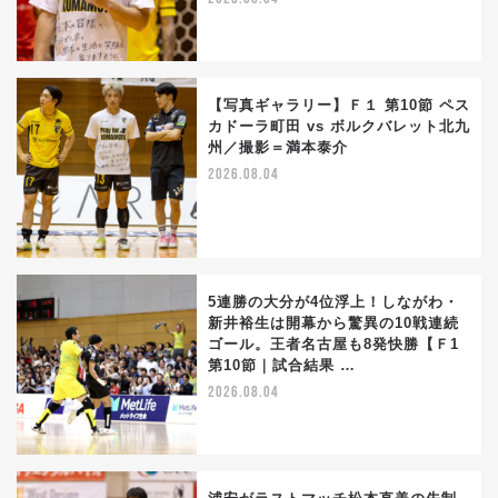
【写真ギャラリー】Ｆ１ 第10節 ペス
カドーラ町田 vs ボルクバレット北九
州／撮影＝満本泰介
2026.08.04
5連勝の大分が4位浮上！しながわ・
新井裕生は開幕から驚異の10戦連続
ゴール。王者名古屋も8発快勝【Ｆ1
第10節｜試合結果 …
2026.08.04