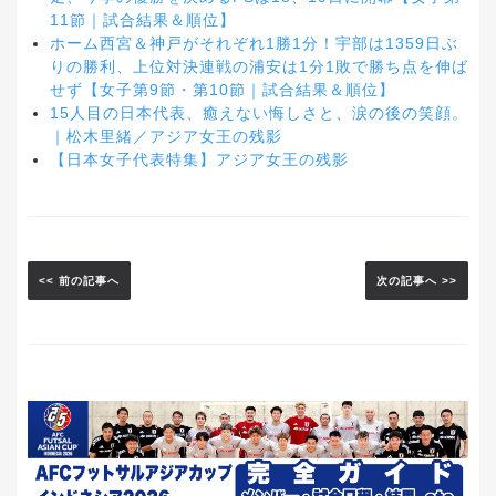
11節｜試合結果＆順位】
ホーム西宮＆神戸がそれぞれ1勝1分！宇部は1359日ぶ
りの勝利、上位対決連戦の浦安は1分1敗で勝ち点を伸ば
せず【女子第9節・第10節｜試合結果＆順位】
15人目の日本代表、癒えない悔しさと、涙の後の笑顔。
｜松木里緒／アジア女王の残影
【日本女子代表特集】アジア女王の残影
<< 前の記事へ
次の記事へ >>