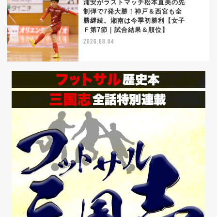
浦安がラストマッチ松本直美の先
制弾で7発大勝！神戸＆西宮も全
勝継続。湘南は今季初勝利【女子
5
Ｆ第7節｜試合結果＆順位】
2026.08.04