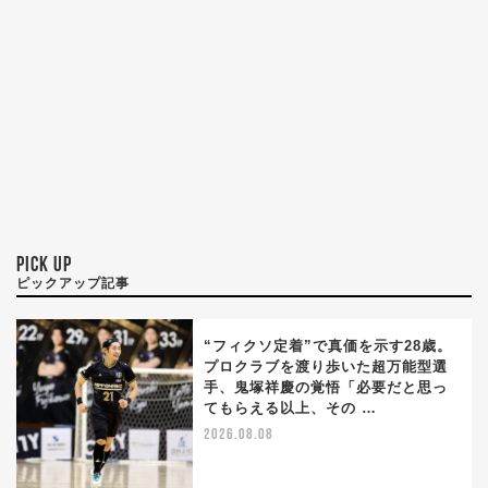
PICK UP
ピックアップ記事
“フィクソ定着”で真価を示す28歳。
プロクラブを渡り歩いた超万能型選
手、鬼塚祥慶の覚悟「必要だと思っ
てもらえる以上、その …
2026.08.08