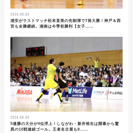
2026.08.04
浦安がラストマッチ松本直美の先制弾で7発大勝！神戸＆西
宮も全勝継続。湘南は今季初勝利【女子……
2026.08.04
5連勝の大分が4位浮上！しながわ・新井裕生は開幕から驚
異の10戦連続ゴール。王者名古屋も8……