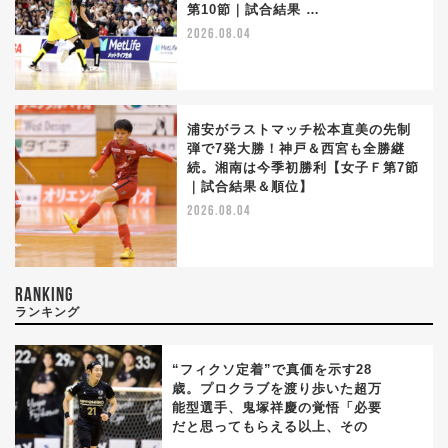
第10節｜試合結果 …
2026.08.04
浦安がラストマッチ松本直美の先制
弾で7発大勝！神戸＆西宮も全勝継
続。湘南は今季初勝利【女子Ｆ第7節
｜試合結果＆順位】
2026.08.04
RANKING
ランキング
“フィクソ定着”で真価を示す28
歳。プロクラブを渡り歩いた超万
能型選手、鬼塚祥慶の覚悟「必要
1
だと思ってもらえる以上、その
…