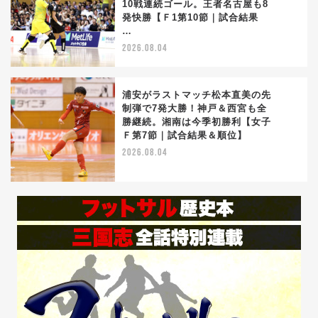
10戦連続ゴール。王者名古屋も8
4
発快勝【Ｆ1第10節｜試合結果
…
2026.08.04
浦安がラストマッチ松本直美の先
制弾で7発大勝！神戸＆西宮も全
勝継続。湘南は今季初勝利【女子
5
Ｆ第7節｜試合結果＆順位】
2026.08.04