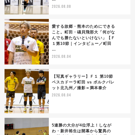
2026.08.08
愛する故郷・熊本のためにできる
こと。町田・礒貝飛那大「何がな
んでも勝たないといけない」【Ｆ
2
１第10節｜インタビュー／町田
…
2026.08.04
【写真ギャラリー】Ｆ１ 第10節
ペスカドーラ町田 vs ボルクバレ
ット北九州／撮影＝満本泰介
3
2026.08.04
5連勝の大分が4位浮上！しなが
わ・新井裕生は開幕から驚異の