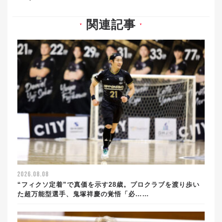
関連記事
▼
▼
2026.08.08
“フィクソ定着”で真価を示す28歳。プロクラブを渡り歩い
た超万能型選手、鬼塚祥慶の覚悟「必……