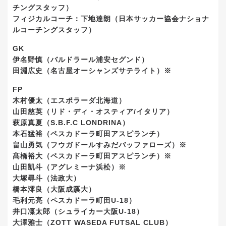
チングスタッフ）
フィジカルコーチ：下地達朗（日本サッカー協会ナショナ
ルコーチングスタッフ）
GK
伊名野慎（バルドラール浦安セグンド）
田淵広史（名古屋オーシャンズサテライト）※
FP
木村優太（エスポラーダ北海道）
山田慈英（リド・ディ・オスティア/イタリア）
萩原真夏（S.B.F.C LONDRINA）
本石猛裕（ペスカドーラ町田アスピランチ）
畠山勇気（フウガドールすみだバッファローズ）※
髙橋裕大（ペスカドーラ町田アスピランチ）※
山田凱斗（アグレミーナ浜松）※
大塚尋斗（法政大）
橋本澪良（大阪成蹊大）
毛利元亮（ペスカドーラ町田U-18）
井口凜太郎（シュライカー大阪U-18）
大澤雅士（ZOTT WASEDA FUTSAL CLUB）