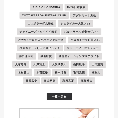
S.B.F.C LONDRINA
U-20日本代表
ZOTT WASEDA FUTSAL CLUB
アグレミーナ浜松
エスポラーダ北海道
シュライカー大阪U-18
チャイニーズ・タイペイ遠征
バルドラール浦安セグンド
フウガドールすみだバッファローズ
ペスカドーラ町田U-18
ペスカドーラ町田アスピランチ
リド・ディ・オスティア
井口凜太郎
伊名野慎
名古屋オーシャンズサテライト
大塚尋斗
大澤雅士
大阪成蹊大
山田凱斗
山田慈英
木村優太
本石猛裕
橋本澪良
毛利元亮
法政大
田淵広史
畠山勇気
萩原真夏
髙橋裕大
一覧へ戻る