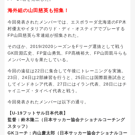
海外組の山田慈英も招集！
今回発表されたメンバーでは、エスポラーダ北海道のFP木
村優太やイタリアのリド・ディ・オスティアでプレーする
FP山田慈英ら常連組が招集された。
そのほか、2019/2020シーズンをFリーグ選抜として戦う
GK田淵広史、FP畠山勇気、FP髙橋裕大、FP山田凱斗らも
メンバー入りを果たしている。
今回の遠征は22日に集合して午後にトレーニングを実施。
23日、24日は2部練習を行うと、25日には国際親善試合と
してインドネシア代表、27日にはイラン代表、28日にはチ
ャイニーズ・タイペイ代表と戦う。
今回発表されたメンバーは以下の通り。
【U-19フットサル日本代表】
監督：鈴木隆二（日本サッカー協会ナショナルコーチング
スタッフ）
GKコーチ：内山慶太郎（日本サッカー協会ナショナルコー