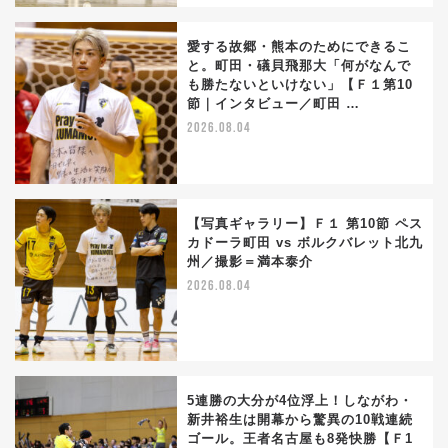
愛する故郷・熊本のためにできるこ
と。町田・礒貝飛那大「何がなんで
も勝たないといけない」【Ｆ１第10
節｜インタビュー／町田 …
2026.08.04
【写真ギャラリー】Ｆ１ 第10節 ペス
カドーラ町田 vs ボルクバレット北九
州／撮影＝満本泰介
2026.08.04
5連勝の大分が4位浮上！しながわ・
新井裕生は開幕から驚異の10戦連続
ゴール。王者名古屋も8発快勝【Ｆ1