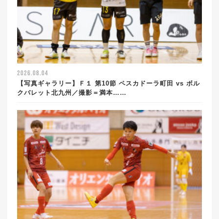
2026.08.04
【写真ギャラリー】Ｆ１ 第10節 ペスカドーラ町田 vs ボル
クバレット北九州／撮影＝満本……