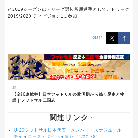
※2019シーズンはＦリーグ選抜所属選手として、Ｆリーグ
2019/2020 ディビジョン1に参加
SHARE
AD
【全話連載中】日本フットサルの黎明期から続く歴史と物
語｜フットサル三国志
関連リンク
▼
▼
U-20フットサル日本代表 メンバー・スケジュール
チャイニーズ・タイペイ遠征（4/22-29）