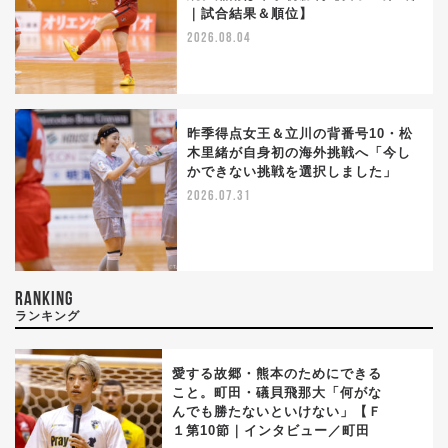
｜試合結果＆順位】
2026.08.04
昨季得点女王＆立川の背番号10・松
木里緒が自身初の海外挑戦へ「今し
かできない挑戦を選択しました」
2026.07.31
RANKING
ランキング
愛する故郷・熊本のためにできる
こと。町田・礒貝飛那大「何がな
んでも勝たないといけない」【Ｆ
1
１第10節｜インタビュー／町田