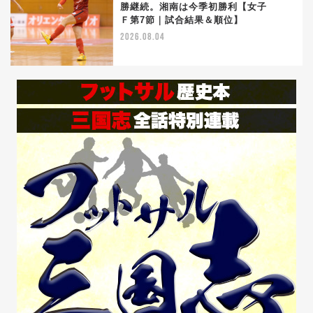
勝継続。湘南は今季初勝利【女子
4
Ｆ第7節｜試合結果＆順位】
2026.08.04