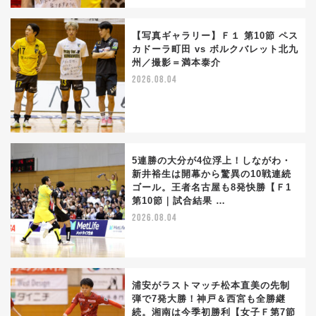
【写真ギャラリー】Ｆ１ 第10節 ペス
カドーラ町田 vs ボルクバレット北九
州／撮影＝満本泰介
2026.08.04
5連勝の大分が4位浮上！しながわ・
新井裕生は開幕から驚異の10戦連続
ゴール。王者名古屋も8発快勝【Ｆ1
第10節｜試合結果 …
2026.08.04
浦安がラストマッチ松本直美の先制
弾で7発大勝！神戸＆西宮も全勝継
続。湘南は今季初勝利【女子Ｆ第7節