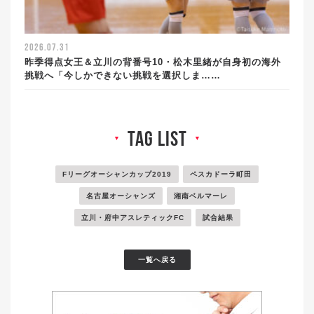
2026.07.31
昨季得点女王＆立川の背番号10・松木里緒が自身初の海外
挑戦へ「今しかできない挑戦を選択しま……
tag list
▼
▼
Fリーグオーシャンカップ2019
ペスカドーラ町田
名古屋オーシャンズ
湘南ベルマーレ
立川・府中アスレティックFC
試合結果
一覧へ戻る