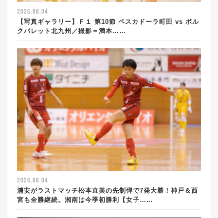
2026.08.04
【写真ギャラリー】Ｆ１ 第10節 ペスカドーラ町田 vs ボル
クバレット北九州／撮影＝満本……
2026.08.04
浦安がラストマッチ松本直美の先制弾で7発大勝！神戸＆西
宮も全勝継続。湘南は今季初勝利【女子……