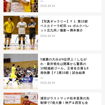
…
2026.08.04
【写真ギャラリー】Ｆ１ 第10節
ペスカドーラ町田 vs ボルクバレ
ット北九州／撮影＝満本泰介
2
2026.08.04
5連勝の大分が4位浮上！しなが
わ・新井裕生は開幕から驚異の
10戦連続ゴール。王者名古屋も8
3
発快勝【Ｆ1第10節｜試合結果
…
2026.08.04
浦安がラストマッチ松本直美の先
制弾で7発大勝！神戸＆西宮も全