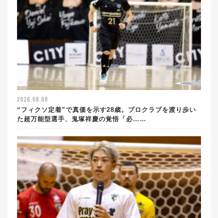
2026.08.08
“フィクソ定着”で真価を示す28歳。プロクラブを渡り歩い
た超万能型選手、鬼塚祥慶の覚悟「必……