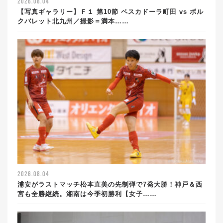
2026.08.04
【写真ギャラリー】Ｆ１ 第10節 ペスカドーラ町田 vs ボル
クバレット北九州／撮影＝満本……
2026.08.04
浦安がラストマッチ松本直美の先制弾で7発大勝！神戸＆西
宮も全勝継続。湘南は今季初勝利【女子……