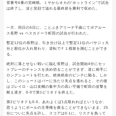
背番号6番の宮崎曉。ミヤからオカの“ホットライン”で試合
は終了し、涙と笑顔で溢れる最終節を勝利で収めた。
一方、同日の5日に、ことぶきアリーナ千曲にてボアルー
ス長野 vs ペスカドーラ町田の試合が行われた。
暫定12位の長野は、引き分け以上で暫定11位のバサジィ大
分と順位が入れ替わり、逆転でＦ１残留を掴むことができ
る。
絶対に落とせない戦いに臨む長野は、試合開始4分にセッ
トプレーのチャンスを決め切ることができず、逆に相手に
ロングシュートを打たれ、絶体絶命のピンチに陥る。しか
し、このシュートはバーに当たり失点を逃れると、その後
はゴレイロ・山口友輔の集中力の高い守備で町田の攻撃を
耐え凌ぎ、0-0で第1ピリオドを終えた。
第2ピリオドも0-0、あわよくば1点取れればというなか、
思うようにボールの主導権を握ることができないまま、25
分についに失点を許し、スコアは0-1に。リスクを負って