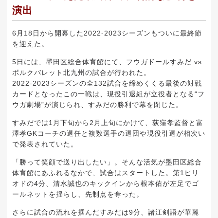
演出
6月18日から開幕した2022-2023シーズンもついに最終節
を迎えた。
5日には、墨田区総合体育館にて、フウガドールすみだ vs
ボルクバレット北九州の試合が行われた。
2022-2023シーズンの全132試合を締めくくる最後の対戦
カードとなったこの一戦は、現役引退組が立役者となる“フ
ウガ劇場”が演じられ、すみだの勝利で幕を閉じた。
すみだでは1月下旬から2月上旬にかけて、荻窪孝監督と富
澤孝GKコーチの退任と複数選手の退団や現役引退が相次い
で発表されていた。
「勝って笑顔で送り出したい」。そんな活気が墨田区総合
体育館にあふれるなかで、試合はスタートした。第1ピリ
オドの4分、清水誠也のキックインから根本佑が左足でゴ
ールネットを揺らし、先制点を奪った。
さらに試合の流れを掴んだすみだは9分、諸江剣語が華麗