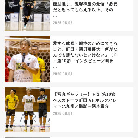
能型選手、鬼塚祥慶の覚悟「必要
1
だと思ってもらえる以上、その
…
2026.08.08
愛する故郷・熊本のためにできる
こと。町田・礒貝飛那大「何がな
んでも勝たないといけない」【Ｆ
2
１第10節｜インタビュー／町田
…
2026.08.04
【写真ギャラリー】Ｆ１ 第10節
ペスカドーラ町田 vs ボルクバレ
ット北九州／撮影＝満本泰介
3
2026.08.04