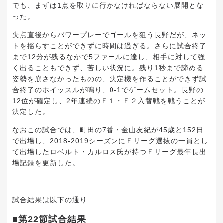
でも、まずは1点を取りに行かなければならない展開とな
った。
失点直後からパワープレーでゴールを狙う長野だが、ネッ
トを揺らすことができずに時間は過ぎる。さらに試合終了
まで12分が残るなかで5ファールに達し、相手に対して強
く出ることもできず、苦しい状況に。残り1秒まで諦める
姿勢を崩さなかったものの、決定機を作ることができず試
合終了のホイッスルが鳴り、0-1でゲームセット。長野の
12位が確定し、2年連続のＦ１・Ｆ２入替戦を戦うことが
決定した。
なおこの試合では、町田の7番・金山友紀が45歳と152日
で出場し、2018-2019シーズンにＦリーグ選抜の一員とし
て出場したロベルト・カルロス氏が持つＦリーグ最年長出
場記録を更新した。
試合結果は以下の通り
■第22節試合結果