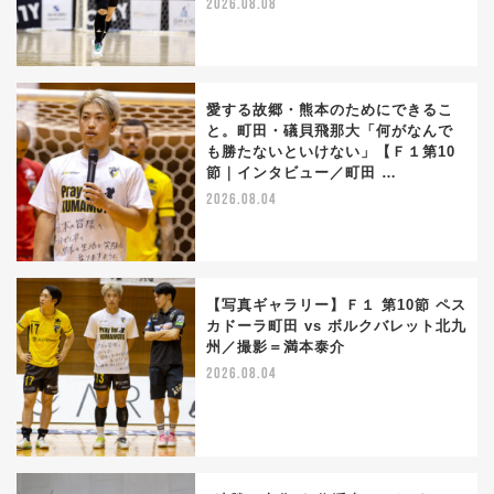
2026.08.08
愛する故郷・熊本のためにできるこ
と。町田・礒貝飛那大「何がなんで
も勝たないといけない」【Ｆ１第10
節｜インタビュー／町田 …
2026.08.04
【写真ギャラリー】Ｆ１ 第10節 ペス
カドーラ町田 vs ボルクバレット北九
州／撮影＝満本泰介
2026.08.04