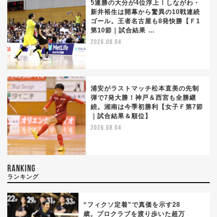
5連勝の大分が4位浮上！しながわ・
新井裕生は開幕から驚異の10戦連続
ゴール。王者名古屋も8発快勝【Ｆ1
第10節｜試合結果 …
2026.08.04
浦安がラストマッチ松本直美の先制
弾で7発大勝！神戸＆西宮も全勝継
続。湘南は今季初勝利【女子Ｆ第7節
｜試合結果＆順位】
2026.08.04
RANKING
ランキング
“フィクソ定着”で真価を示す28
歳。プロクラブを渡り歩いた超万