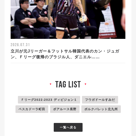
2026.07.31
立川が元Jリーガー＆フットサル韓国代表のカン・ジュガ
ン、Ｆリーグ復帰のブラジル人、ダニエル……
tag list
▼
▼
Ｆリーグ2022-2023 ディビジョン１
フウガドールすみだ
ペスカドーラ町田
ボアルース長野
ボルクバレット北九州
一覧へ戻る