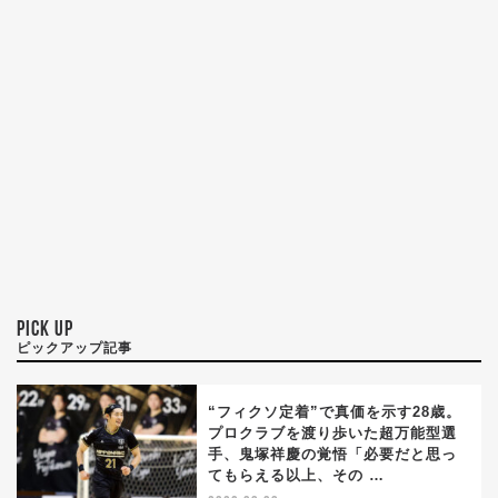
PICK UP
ピックアップ記事
“フィクソ定着”で真価を示す28歳。
プロクラブを渡り歩いた超万能型選
手、鬼塚祥慶の覚悟「必要だと思っ
てもらえる以上、その …