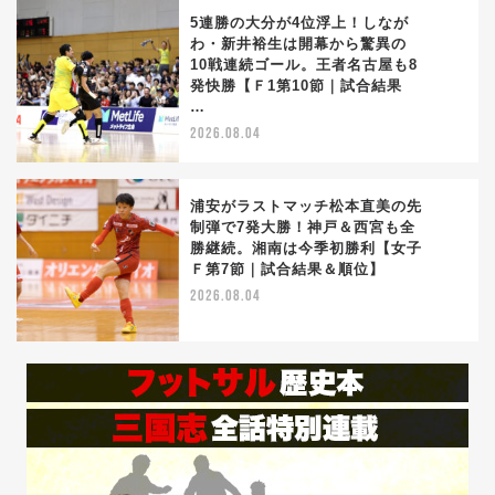
5連勝の大分が4位浮上！しなが
わ・新井裕生は開幕から驚異の
10戦連続ゴール。王者名古屋も8
4
発快勝【Ｆ1第10節｜試合結果
…
2026.08.04
浦安がラストマッチ松本直美の先
制弾で7発大勝！神戸＆西宮も全
勝継続。湘南は今季初勝利【女子
5
Ｆ第7節｜試合結果＆順位】
2026.08.04