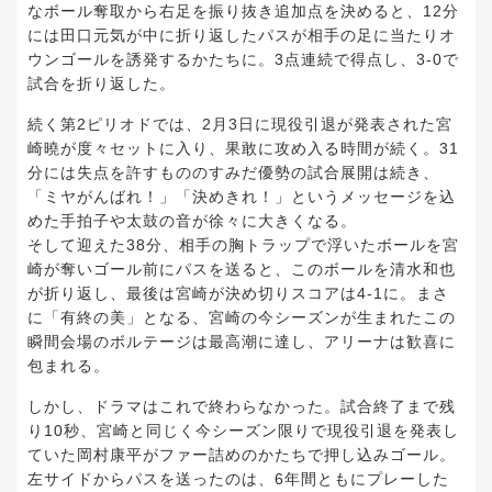
なボール奪取から右足を振り抜き追加点を決めると、12分
には田口元気が中に折り返したパスが相手の足に当たりオ
ウンゴールを誘発するかたちに。3点連続で得点し、3-0で
試合を折り返した。
続く第2ピリオドでは、2月3日に現役引退が発表された宮
崎曉が度々セットに入り、果敢に攻め入る時間が続く。31
分には失点を許すもののすみだ優勢の試合展開は続き、
「ミヤがんばれ！」「決めきれ！」というメッセージを込
めた手拍子や太鼓の音が徐々に大きくなる。
そして迎えた38分、相手の胸トラップで浮いたボールを宮
崎が奪いゴール前にパスを送ると、このボールを清水和也
が折り返し、最後は宮崎が決め切りスコアは4-1に。まさ
に「有終の美」となる、宮崎の今シーズンが生まれたこの
瞬間会場のボルテージは最高潮に達し、アリーナは歓喜に
包まれる。
しかし、ドラマはこれで終わらなかった。試合終了まで残
り10秒、宮崎と同じく今シーズン限りで現役引退を発表し
ていた岡村康平がファー詰めのかたちで押し込みゴール。
左サイドからパスを送ったのは、6年間ともにプレーした