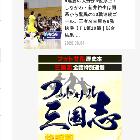
5連勝の大分が4位浮上！
しながわ・新井裕生は開
幕から驚異の10戦連続ゴ
ール。王者名古屋も8発
5
快勝【Ｆ1第10節｜試合
結果 …
2026.08.04