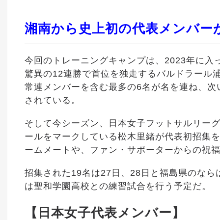
湘南から史上初の代表メンバー
今回のトレーニングキャンプは、2023年に
驚異の12連勝で首位を独走するバルドラール
常連メンバーを含む最多の6名が名を連ね、次
されている。
そして今シーズン、日本女子フットサルリーグ
ールをマークしている松木里緒が代表初招集を
ームメートや、ファン・サポーターからの祝
招集された
19
名は
27
日、
28
日と福島県のなら
は聖和学園高校との練習試合を行う予定だ。
【日本女子代表メンバー】