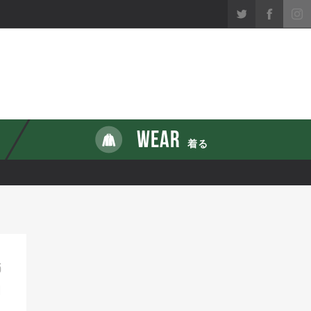
WEAR
着る
5
1