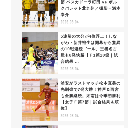
節 ペスカドーラ町田 vs ボル
クバレット北九州／撮影＝満本
泰介
2026.08.04
5連勝の大分が4位浮上！しな
がわ・新井裕生は開幕から驚異
の10戦連続ゴール。王者名古
屋も8発快勝【Ｆ1第10節｜試
合結果 …
2026.08.04
浦安がラストマッチ松本直美の
先制弾で7発大勝！神戸＆西宮
も全勝継続。湘南は今季初勝利
【女子Ｆ第7節｜試合結果＆順
位】
2026.08.04