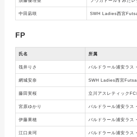
須藤優理亜
フウガドールすみだレ
中田凪咲
SWH Ladies西宮Futsa
FP
氏名
所属
筏井りさ
バルドラール浦安ラス
網城安奈
SWH Ladies西宮Futsal
藤田実桜
立川アスレティックFC
宮原ゆかり
バルドラール浦安ラス
伊藤果穂
バルドラール浦安ラス
江口未珂
バルドラール浦安ラス