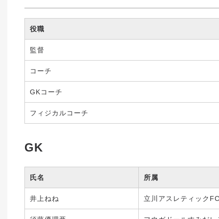
役職
監督
コーチ
GKコーチ
フィジカルコーチ
GK
氏名
所属
井上ねね
立川アスレティックF