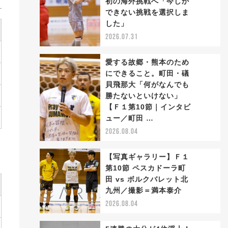
初の海外挑戦へ「今しか
2
できない挑戦を選択しま
した」
2026.07.31
愛する故郷・熊本のため
にできること。町田・礒
貝飛那大「何がなんでも
勝たないといけない」
3
【Ｆ１第10節｜インタビ
ュー／町田 …
2026.08.04
【写真ギャラリー】Ｆ１
第10節 ペスカドーラ町
田 vs ボルクバレット北
4
九州／撮影＝満本泰介
2026.08.04