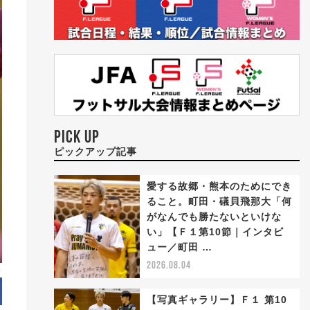
PICK UP
ピックアップ記事
愛する故郷・熊本のためにでき
ること。町田・礒貝飛那大「何
がなんでも勝たないといけな
い」【Ｆ１第10節｜インタビ
ュー／町田 …
2026.08.04
【写真ギャラリー】Ｆ１ 第10