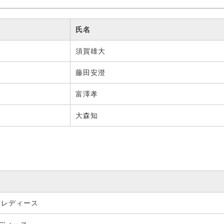
氏名
須賀雄大
藤田安澄
富澤孝
大森知
Cレディース