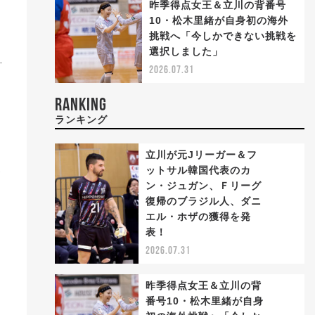
昨季得点女王＆立川の背番号
10・松木里緒が自身初の海外
挑戦へ「今しかできない挑戦を
選択しました」
2026.07.31
RANKING
ランキング
立川が元Jリーガー＆フ
ットサル韓国代表のカ
ゴ
ン・ジュガン、Ｆリーグ
復帰のブラジル人、ダニ
1
エル・ホザの獲得を発
表！
2026.07.31
昨季得点女王＆立川の背
番号10・松木里緒が自身