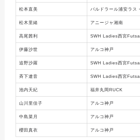
松本直美
バルドラール浦安ラス
松木里緒
アニージャ湘南
高尾茜利
SWH Ladies西宮Futsal
伊藤沙世
アルコ神戸
追野沙羅
SWH Ladies西宮Futsal
斉下遼音
SWH Ladies西宮Futsal
池内天紀
福井丸岡RUCK
山川里佳子
アルコ神戸
中島菜月
アルコ神戸
櫻田真衣
アルコ神戸