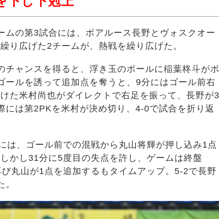
を下し下剋上
ームの第3試合には、ボアルース長野とヴォスクオー
繰り広げた2チームが、熱戦を繰り広げた。
のチャンスを得ると、浮き玉のボールに稲葉柊斗が
ゴールを誘って追加点を奪うと、9分にはゴール前右
けた米村尚也がダイレクトで右足を振って、長野が
には第2PKを米村が決め切り、4-0で試合を折り返
分には、ゴール前での混戦から丸山将輝が押し込み1点
しかし31分に5度目の失点を許し、ゲームは終盤
び丸山が1点を追加するもタイムアップ。5-2で長野
た。