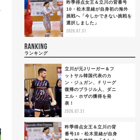
昨季得点女王＆立川の背番号
10・松木里緒が自身初の海外
挑戦へ「今しかできない挑戦を
選択しました」
2026.07.31
ボ
RANKING
ランキング
3
立川が元Jリーガー＆フ
ットサル韓国代表のカ
ン・ジュガン、Ｆリーグ
復帰のブラジル人、ダニ
1
エル・ホザの獲得を発
表！
2026.07.31
昨季得点女王＆立川の背
番号10・松木里緒が自身