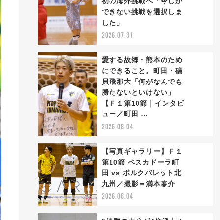
初の海外挑戦へ「今しか
2
できない挑戦を選択しま
した」
2026.07.31
愛する故郷・熊本のため
にできること。町田・礒
貝飛那大「何がなんでも
勝たないといけない」
3
【Ｆ１第10節｜インタビ
ュー／町田 …
2026.08.04
【写真ギャラリー】Ｆ１
第10節 ペスカドーラ町
田 vs ボルクバレット北
4
九州／撮影＝満本泰介
2026.08.04