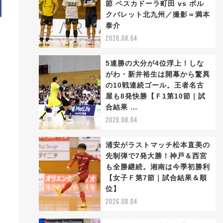
節 ペスカドーラ町田 vs ボル
クバレット北九州／撮影＝満本
泰介
2026.08.04
5連勝の大分が4位浮上！しな
がわ・新井裕生は開幕から驚異
の10戦連続ゴール。王者名古
屋も8発快勝【Ｆ1第10節｜試
合結果 …
2026.08.04
浦安がラストマッチ松本直美の
先制弾で7発大勝！神戸＆西宮
も全勝継続。湘南は今季初勝利
【女子Ｆ第7節｜試合結果＆順
位】
2026.08.04