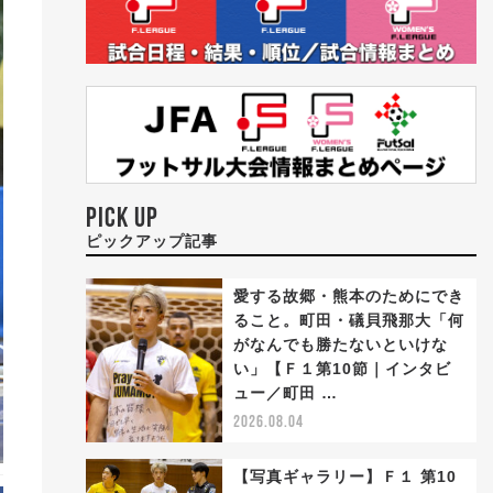
PICK UP
ピックアップ記事
愛する故郷・熊本のためにでき
ること。町田・礒貝飛那大「何
がなんでも勝たないといけな
い」【Ｆ１第10節｜インタビ
ュー／町田 …
2026.08.04
【写真ギャラリー】Ｆ１ 第10