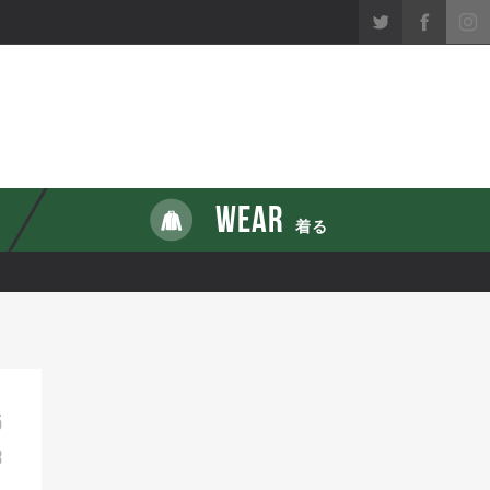
WEAR
着る
5
8