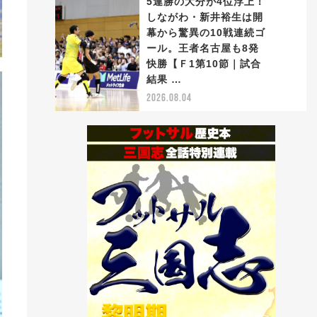
5連勝の大分が4位浮上！
しながわ・新井裕生は開
幕から驚異の10戦連続ゴ
ール。王者名古屋も8発
5
快勝【Ｆ1第10節｜試合
結果 …
2026.08.04