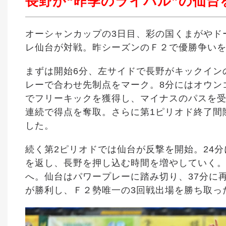
長野が“昨季のライバル”の仙台
オーシャンカップの3日目、
彩の国くまがやド
レ仙台が対戦。昨シーズンのＦ２で優勝争いを
まずは開始6分、左サイドで長野がキックイン
レーで合わせ先制点をマーク。8分にはオウン
でフリーキックを獲得し、マイナスのパスを受
連続で得点を奪取。さらに第1ピリオド終了間際
した。
続く第2ピリオドでは仙台が反撃を開始。24
を返し、長野を押し込む時間を増やしていく。
へ。仙台はパワープレーに踏み切り、37分に再
が勝利し、Ｆ２勢唯一の3回戦出場を勝ち取っ