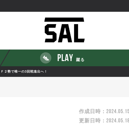
PLAY
蹴る
、Ｆ２勢で唯一の3回戦進出へ！
2024.05.1
作成日時：
2024.05.1
更新日時：