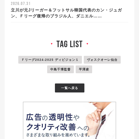
2026.07.31
立川が元Jリーガー＆フットサル韓国代表のカン・ジュガ
ン、Ｆリーグ復帰のブラジル人、ダニエル……
tag list
▼
▼
Ｆリーグ2024-2025 ディビジョン１
ヴォスクオーレ仙台
中島千博監督
平澤凌
一覧へ戻る