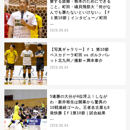
愛する故郷・熊本のためにできる
こと。町田・礒貝飛那大「何がな
んでも勝たないといけない」【Ｆ
2
１第10節｜インタビュー／町田
…
2026.08.04
【写真ギャラリー】Ｆ１ 第10節
ペスカドーラ町田 vs ボルクバレ
ット北九州／撮影＝満本泰介
3
2026.08.04
5連勝の大分が4位浮上！しなが
わ・新井裕生は開幕から驚異の
10戦連続ゴール。王者名古屋も8
4
発快勝【Ｆ1第10節｜試合結果
…
2026.08.04