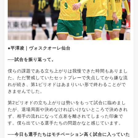
●平澤凌｜ヴォスクオーレ仙台
──試合を振り返って。
僕らの課題である立ち上がりは我慢できた時間もありまし
た。ただ警戒していたセットプレーで失点してから嫌な流
れが続き、第1ピリオドはあまりいい形で終わることがで
きませんでした。
第2ピリオドの立ち上がりは勢いをもって試合に臨めまし
たが、退場局面や決めなければいけないところで決めきれ
ず、相手の流れになって点差を離されてしまった印象で
す。僕ら出ている選手たちの問題かなと感じています。
──今日も選手たちはモチベーション高く試合に入っていた