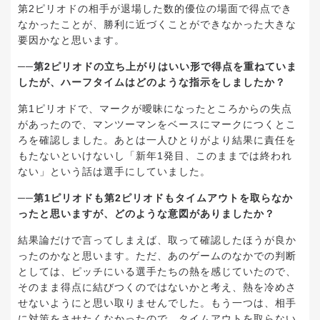
第2ピリオドの相手が退場した数的優位の場面で得点でき
なかったことが、勝利に近づくことができなかった大きな
要因かなと思います。
──
第
2
ピリオドの立ち上がりはいい形で得点を重ねていま
したが、ハーフタイムはどのような指示をしましたか？
第1ピリオドで、マークが曖昧になったところからの失点
があったので、マンツーマンをベースにマークにつくとこ
ろを確認しました。あとは
一人ひとりがより結果に
責任を
もたないといけないし「新年
1
発目、このままでは終われ
ない」という話は選手にしていました。
──第
1
ピリオドも第
2
ピリオドもタイムアウトを取らなか
ったと思いますが、どのような意図がありましたか？
結果論だけで言ってしまえば、取って確認したほうが良か
ったのかなと思います。ただ、あのゲームのなかでの判断
としては、ピッチにいる選手たちの熱を感じていたので、
そのまま得点に結びつくのではないかと考え、熱を冷めさ
せないようにと思い取りませんでした。もう
一
つは、相手
に対策をさせたくなかったので、タイムアウトを取らない