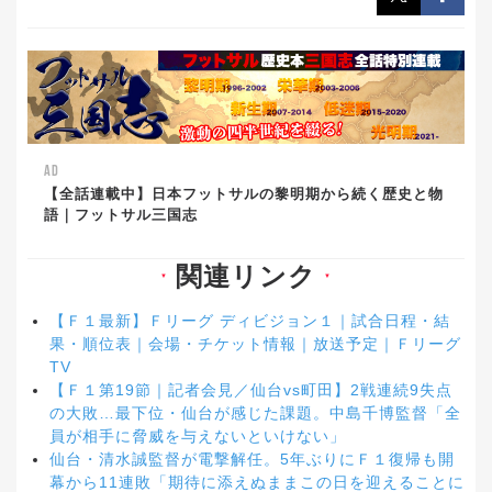
AD
【全話連載中】日本フットサルの黎明期から続く歴史と物
語｜フットサル三国志
関連リンク
▼
▼
【Ｆ１最新】Ｆリーグ ディビジョン１｜試合日程・結
果・順位表｜会場・チケット情報｜放送予定｜Ｆリーグ
TV
【Ｆ１第19節｜記者会見／仙台vs町田】2戦連続9失点
の大敗…最下位・仙台が感じた課題。中島千博監督「全
員が相手に脅威を与えないといけない」
仙台・清水誠監督が電撃解任。5年ぶりにＦ１復帰も開
幕から11連敗「期待に添えぬままこの日を迎えることに