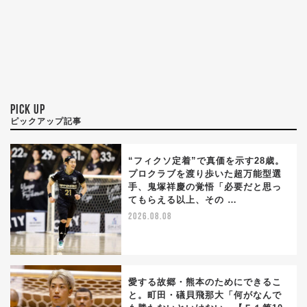
PICK UP
ピックアップ記事
“フィクソ定着”で真価を示す28歳。
プロクラブを渡り歩いた超万能型選
手、鬼塚祥慶の覚悟「必要だと思っ
てもらえる以上、その …
2026.08.08
愛する故郷・熊本のためにできるこ
と。町田・礒貝飛那大「何がなんで