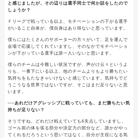
と感じましたが、その辺りは選手同士で何か話をしたので
しょうか？
Ｆ
リーグで戦っている以上、モチベーションの下がる選手
がいること自体が、僕自身はあり得ないと思っています。
僕らにはたくさんのサポーターの方々がいて、足を運んで
会場で応援してくれていますし、そのなかでモチベーショ
ンが下がっている選手は誰
一
人いないと思います。
僕らのチームは今難しい状況ですが、声がけ云々というよ
りも、
一
番下にいる以上、他のチームよりもより勝ちたい
気持ちをもたなきゃいけないと感じています。気持ちでど
うこうなる世界ではないですが、そこはまだ足りないと思
います。
──あれだけアグレッシブに戦っていても、まだ勝ちたい気
持ちが足りない？
そうですね。どれだけ戦えていても
6
失点していますし、
ゴール前の体を張る部分や決定力の部分など、誰かがやっ
てくれるだろうという思いではなく、自分が主役になる気