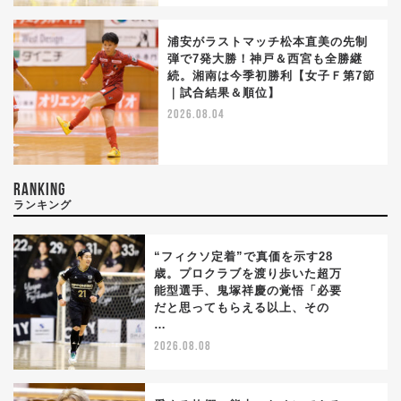
浦安がラストマッチ松本直美の先制
弾で7発大勝！神戸＆西宮も全勝継
続。湘南は今季初勝利【女子Ｆ第7節
｜試合結果＆順位】
2026.08.04
RANKING
ランキング
“フィクソ定着”で真価を示す28
歳。プロクラブを渡り歩いた超万
能型選手、鬼塚祥慶の覚悟「必要
1
だと思ってもらえる以上、その
…
2026.08.08