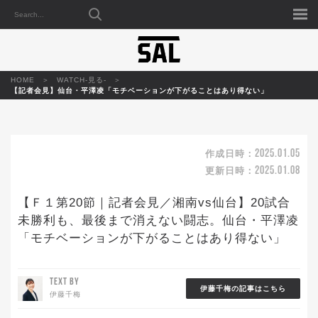
HOME
WATCH-見る-
【記者会見】仙台・平澤凌「モチベーションが下がることはあり得ない」
2025.01.05
作成日時：
2025.01.08
更新日時：
【Ｆ１第20節｜記者会見／湘南vs仙台】20試合
未勝利も、最後まで消えない闘志。仙台・平澤凌
「モチベーションが下がることはあり得ない」
TEXT BY
伊藤千梅の記事はこちら
伊藤千梅