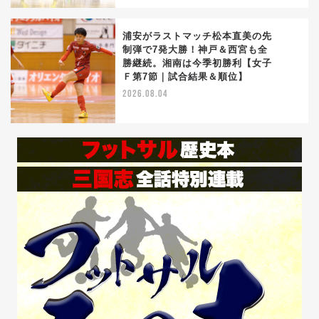
浦安がラストマッチ松本直美の先
制弾で7発大勝！神戸＆西宮も全
勝継続。湘南は今季初勝利【女子
5
Ｆ第7節｜試合結果＆順位】
2026.08.04