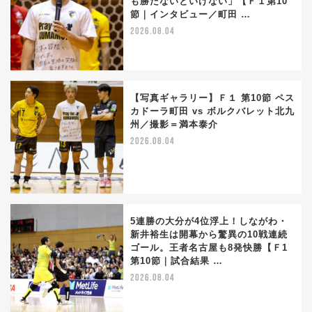
も勝たないといけない」【Ｆ１第10
節｜インタビュー／町田 …
2026.08.04
【写真ギャラリー】Ｆ１ 第10節 ペス
カドーラ町田 vs ボルクバレット北九
州／撮影＝満本泰介
2026.08.04
5連勝の大分が4位浮上！しながわ・
新井裕生は開幕から驚異の10戦連続
ゴール。王者名古屋も8発快勝【Ｆ1
第10節｜試合結果 …
2026.08.04