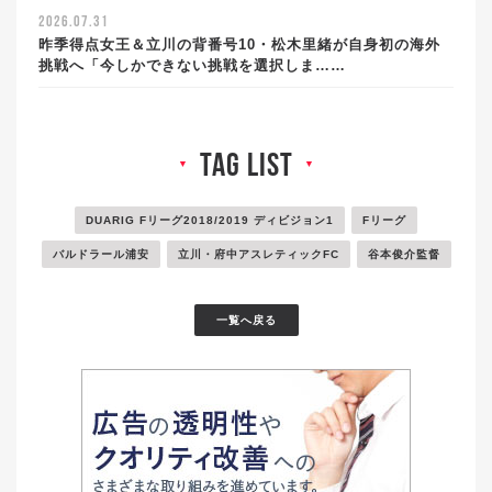
2026.07.31
昨季得点女王＆立川の背番号10・松木里緒が自身初の海外
挑戦へ「今しかできない挑戦を選択しま……
tag list
▼
▼
DUARIG Fリーグ2018/2019 ディビジョン1
Fリーグ
バルドラール浦安
立川・府中アスレティックFC
谷本俊介監督
一覧へ戻る