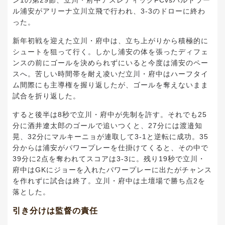
ル浦安がアリーナ立川立飛で行われ、3-3のドローに終わ
った。
新年初戦を迎えた立川・府中は、立ち上がりから積極的に
シュートを狙って行く。しかし浦安の体を張ったディフェ
ンスの前にゴールを決められずにいると今度は浦安のペー
スへ。苦しい時間帯を耐え凌いだ立川・府中はハーフタイ
ム間際にも主導権を握り返したが、ゴールを奪えないまま
試合を折り返した。
すると後半は8秒で立川・府中が先制を許す。それでも25
分に酒井遼太郎のゴールで追いつくと、27分には渡邉知
晃、32分にマルキーニョが連取して3-1と逆転に成功。35
分からは浦安がパワープレーを仕掛けてくると、その中で
39分に2点を奪われてスコアは3-3に。残り19秒で立川・
府中はGKにジョーを入れたパワープレーに出たがチャンス
を作れずに試合は終了。立川・府中は土壇場で勝ち点2を
落とした。
引き分けは監督の責任