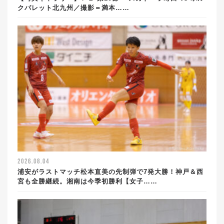
クバレット北九州／撮影＝満本……
2026.08.04
浦安がラストマッチ松本直美の先制弾で7発大勝！神戸＆西
宮も全勝継続。湘南は今季初勝利【女子……