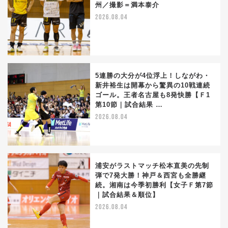
州／撮影＝満本泰介
2026.08.04
5連勝の大分が4位浮上！しながわ・
新井裕生は開幕から驚異の10戦連続
ゴール。王者名古屋も8発快勝【Ｆ1
第10節｜試合結果 …
2026.08.04
浦安がラストマッチ松本直美の先制
弾で7発大勝！神戸＆西宮も全勝継
続。湘南は今季初勝利【女子Ｆ第7節
｜試合結果＆順位】
2026.08.04