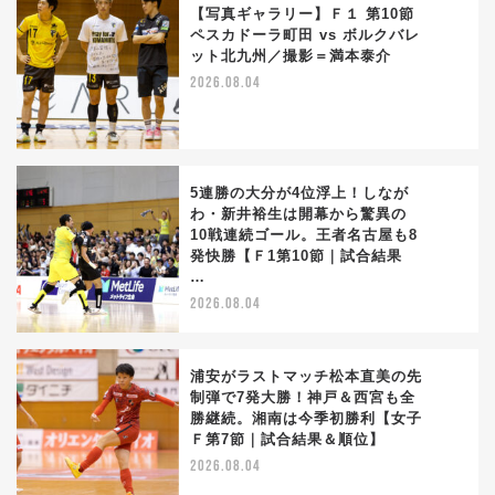
【写真ギャラリー】Ｆ１ 第10節
ペスカドーラ町田 vs ボルクバレ
ット北九州／撮影＝満本泰介
2
2026.08.04
5連勝の大分が4位浮上！しなが
わ・新井裕生は開幕から驚異の
10戦連続ゴール。王者名古屋も8
3
発快勝【Ｆ1第10節｜試合結果
…
2026.08.04
浦安がラストマッチ松本直美の先
制弾で7発大勝！神戸＆西宮も全
勝継続。湘南は今季初勝利【女子
4
Ｆ第7節｜試合結果＆順位】
2026.08.04