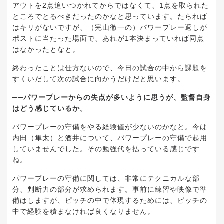
アウトを2点追いつかれてからではなくて、1点を取られた
ところでとるべきだったのかなと思っています。たられば
はキリがないですが、（完山徹一の）パワープレー返しが
ポストに当たった場面で、あれが1本決まっていれば同点
はなかったとなと。
終わったことは仕方ないので、今日の試合の中から課題を
すくいだして次の試合に向かうだけだと思います。
──パワープレーからの失点が多いように思うが、監督自身
はどう感じているか。
パワープレーの守備をやる経験値が少ないのかなと。今は
内田（隼太）と酒井について、パワープレーの守備で起用
していませんでした。その勉強代を払っている感じです
ね。
パワープレーの守備に関しては、非常にテクニカルな部
分、判断力の部分が求められます。事前に練習や映像で準
備はしますが、ピッチの中で体現するためには、ピッチの
中で経験を積まなければ良くなりません。