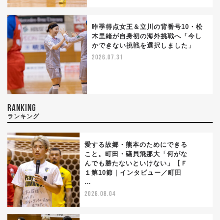
昨季得点女王＆立川の背番号10・松
木里緒が自身初の海外挑戦へ「今し
かできない挑戦を選択しました」
2026.07.31
RANKING
ランキング
愛する故郷・熊本のためにできる
こと。町田・礒貝飛那大「何がな
んでも勝たないといけない」【Ｆ
1
１第10節｜インタビュー／町田
…
2026.08.04