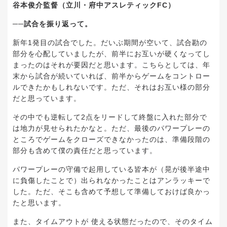
谷本俊介監督（立川・府中アスレティックFC）
──試合を振り返って。
新年1発目の試合でした。だいぶ期間が空いて、試合勘の
部分を心配していましたが、前半にお互いが硬くなってし
まったのはそれが要因だと思います。こちらとしては、年
末から試合が続いていれば、前半からゲームをコントロー
ルできたかもしれないです。ただ、それはお互い様の部分
だと思っています。
その中でも逆転して2点をリードして終盤に入れた部分で
は地力が見せられたかなと。ただ、最後のパワープレーの
ところでゲームをクローズできなかったのは、準備段階の
部分も含めて僕の責任だと思っています。
パワープレーの守備で起用している皆本が（晃が後半途中
に負傷したことで）出られなかったことはアンラッキーで
した。ただ、そこも含めて予想して準備しておけば良かっ
たと思います。
また、タイムアウトが 使える状態だったので、そのタイム