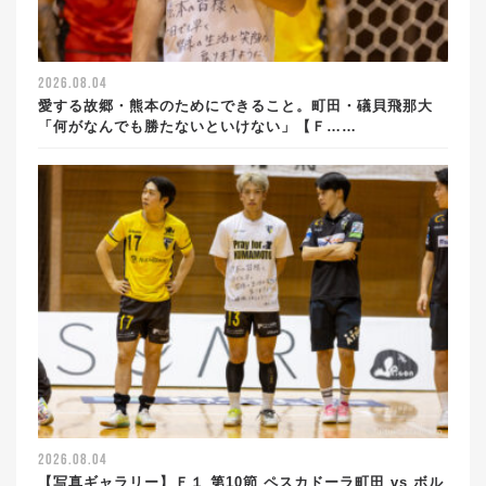
2026.08.04
愛する故郷・熊本のためにできること。町田・礒貝飛那大
「何がなんでも勝たないといけない」【Ｆ……
2026.08.04
【写真ギャラリー】Ｆ１ 第10節 ペスカドーラ町田 vs ボル