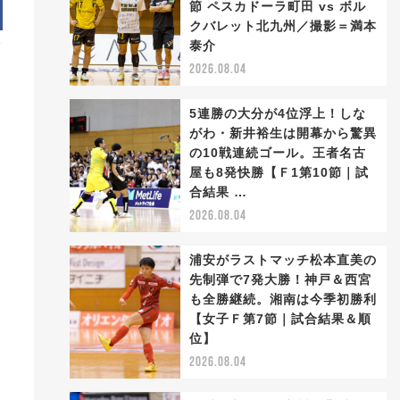
節 ペスカドーラ町田 vs ボル
クバレット北九州／撮影＝満本
泰介
2026.08.04
ク
5連勝の大分が4位浮上！しな
がわ・新井裕生は開幕から驚異
の10戦連続ゴール。王者名古
屋も8発快勝【Ｆ1第10節｜試
合結果 …
2026.08.04
浦安がラストマッチ松本直美の
先制弾で7発大勝！神戸＆西宮
も全勝継続。湘南は今季初勝利
ー
【女子Ｆ第7節｜試合結果＆順
位】
2026.08.04