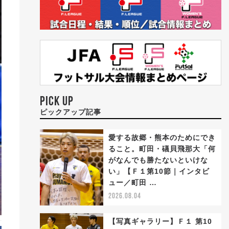
PICK UP
ピックアップ記事
愛する故郷・熊本のためにでき
ること。町田・礒貝飛那大「何
がなんでも勝たないといけな
い」【Ｆ１第10節｜インタビ
ュー／町田 …
2026.08.04
【写真ギャラリー】Ｆ１ 第10