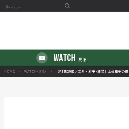
WATCH
見る
HOME
WATCH-見る-
【F1第29節／立川・府中×浦安】上位相手の