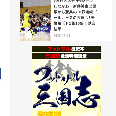
5連勝の大分が4位浮上！
しながわ・新井裕生は開
幕から驚異の10戦連続ゴ
ール。王者名古屋も8発
5
快勝【Ｆ1第10節｜試合
結果 …
2026.08.04