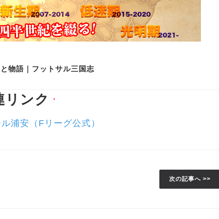
史と物語｜フットサル三国志
連リンク
▼
ール浦安（Fリーグ公式）
次の記事へ >>