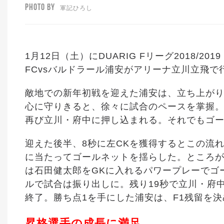
PHOTO BY
軍記ひろし
1月12日（土）にDUARIG Fリーグ2018/
FCvsバルドラール浦安がアリーナ立川立飛で
敵地での新年初戦を迎えた浦安は、立ち上がり
心に守りきると、徐々に試合のペースを掌握
再び立川・府中に押し込まれる。それでもゴ
迎えた後半、8秒に左CKを獲得するとこの流
に当たってゴールネットを揺らした。ところが
は石田健太郎をGKに入れるパワープレーでゴ
ルで試合は振り出しに。残り19秒で立川・府
終了。勝ち点1を手にした浦安は、F1残留を
昇格選手の成長に満足