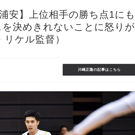
×浦安】上位相手の勝ち点1に
スを決めきれないことに怒りが
・リケル監督）
川嶋正隆の記事はこちら