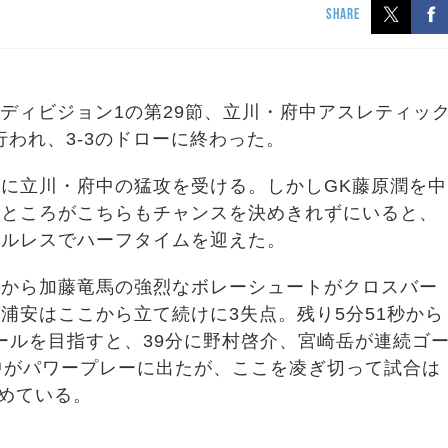
SHARE
2019 ディビジョン1の第29節、立川・府中アスレティッ
行われ、3-3のドローに終わった。
に立川・府中の猛攻を受ける。しかしGK藤原潤を中
。ところがこちらもチャンスを決めきれずにいると、
ールレスでハーフタイムを迎えた。
れから加藤竜馬の強烈なボレーシュートがクロスバー
浦安はここから立て続けに3失点。残り5分51秒から
ールを目指すと、39分に野村啓介、宮崎岳が連続ゴ
中がパワープレーに出たが、ここを凌ぎ切って試合は
決めている。