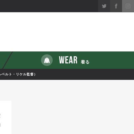
WEAR
着る
ルベルト・リケル監督）
2
9