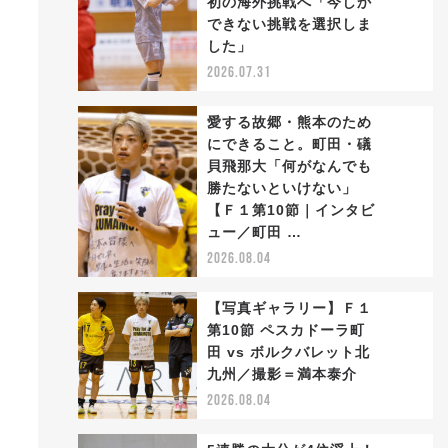
初の海外挑戦へ「今しか
2
できない挑戦を選択しま
した」
2026.07.31
愛する故郷・熊本のため
にできること。町田・礒
1
貝飛那大「何がなんでも
勝たないといけない」
3
【Ｆ１第10節｜インタビ
ュー／町田 …
2026.08.04
【写真ギャラリー】Ｆ１
第10節 ペスカドーラ町
田 vs ボルクバレット北
4
九州／撮影＝満本泰介
2026.08.04
、