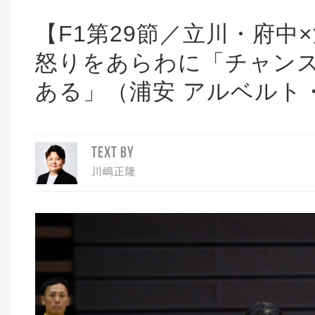
【F1第29節／立川・府中
怒りをあらわに「チャン
ある」（浦安 アルベルト
TEXT BY
川嶋正隆