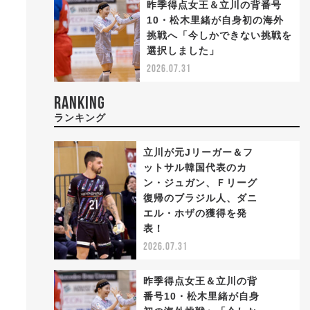
昨季得点女王＆立川の背番号
10・松木里緒が自身初の海外
挑戦へ「今しかできない挑戦を
選択しました」
2026.07.31
た
RANKING
ランキング
立川が元Jリーガー＆フ
ットサル韓国代表のカ
ン・ジュガン、Ｆリーグ
復帰のブラジル人、ダニ
1
エル・ホザの獲得を発
表！
2026.07.31
昨季得点女王＆立川の背
番号10・松木里緒が自身