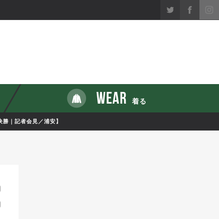
WEAR
着る
決勝｜記者会見／浦安】
0
0