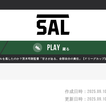
PLAY
蹴る
ルを逃したのか？茨木司朗監督「甘さがある。全部自分の責任」【Ｆリーグカップ
2025.09.1
作成日時：
2025.09.1
更新日時：