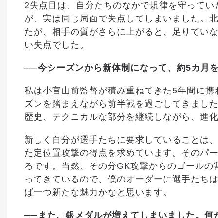
2失点目は、自分たちのなかで規律を守ってい
が、実は同じ局面で失点してしまいました。
たが、相手の質がさらに上がると、足りてい
い失点でした。
──今シーズンから新体制になって、約5カ月
私は小宮山前監督が積み重ねてきた5年間に携
ズンを踏まえながら前半戦を過ごしてきまし
歴史、テクニカルな部分を継続しながら、進
新しく自分が選手たちに要求していることは
た定位置攻撃の得点を求めています。そのパ
ろです。当然、その分GK攻撃からのゴールの
ってきているので、僕のオーダーに選手たち
ば一つ新たな魅力かなと思います。
──また、銀メダルが増えてしまいました。何