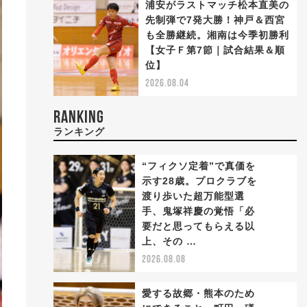
浦安がラストマッチ松本直美の
先制弾で7発大勝！神戸＆西宮
も全勝継続。湘南は今季初勝利
【女子Ｆ第7節｜試合結果＆順
位】
2026.08.04
RANKING
ランキング
“フィクソ定着”で真価を
示す28歳。プロクラブを
渡り歩いた超万能型選
手、鬼塚祥慶の覚悟「必
1
要だと思ってもらえる以
上、その …
2026.08.08
愛する故郷・熊本のため