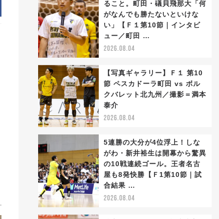
ること。町田・礒貝飛那大「何
がなんでも勝たないといけな
い」【Ｆ１第10節｜インタビ
ュー／町田 …
2026.08.04
【写真ギャラリー】Ｆ１ 第10
節 ペスカドーラ町田 vs ボル
クバレット北九州／撮影＝満本
泰介
2026.08.04
5連勝の大分が4位浮上！しな
がわ・新井裕生は開幕から驚異
の10戦連続ゴール。王者名古
屋も8発快勝【Ｆ1第10節｜試
合結果 …
2026.08.04