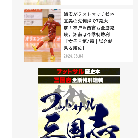
す
浦安がラストマッチ松本
直美の先制弾で7発大
勝！神戸＆西宮も全勝継
続。湘南は今季初勝利
5
【女子Ｆ第7節｜試合結
果＆順位】
2026.08.04
ー