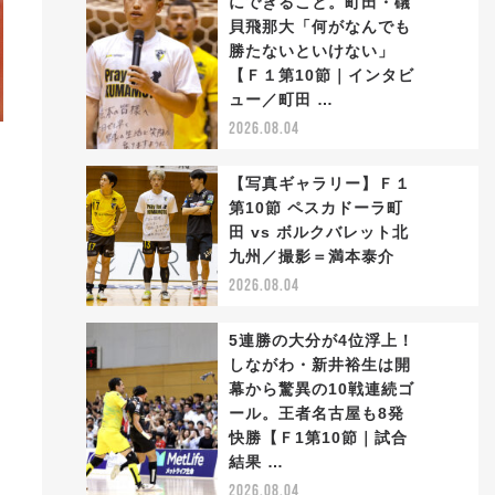
にできること。町田・礒
貝飛那大「何がなんでも
勝たないといけない」
2
【Ｆ１第10節｜インタビ
ュー／町田 …
2026.08.04
【写真ギャラリー】Ｆ１
第10節 ペスカドーラ町
田 vs ボルクバレット北
3
九州／撮影＝満本泰介
2026.08.04
5連勝の大分が4位浮上！
しながわ・新井裕生は開
幕から驚異の10戦連続ゴ
ール。王者名古屋も8発
4
快勝【Ｆ1第10節｜試合
結果 …
2026.08.04